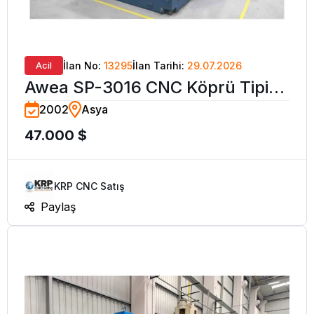
Acil
İlan No:
13295
İlan Tarihi:
29.07.2026
Awea SP-3016 CNC Köprü Tipi
2002
Asya
İşleme Merkezi-2002
47.000 $
KRP CNC Satış
Paylaş