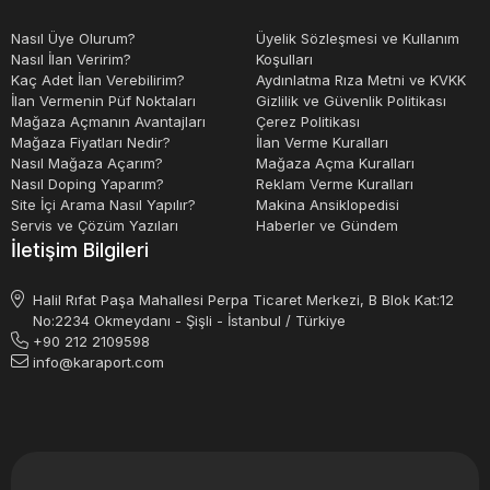
kolon üzerinde bulunur. Sağlı sollu yada tek tarafta
Nasıl Üye Olurum?
Üyelik Sözleşmesi ve Kullanım
bulunan motor dönme hareketini sağlar. Kontrol
Nasıl İlan Veririm?
Koşulları
ünitesinden veya operatör el çarkından gelen ilerleme
Kaç Adet İlan Verebilirim?
Aydınlatma Rıza Metni ve KVKK
İlan Vermenin Püf Noktaları
Gizlilik ve Güvenlik Politikası
miktarı, hız ve konum değerleri, encoderler vasıtasıyla
Mağaza Açmanın Avantajları
Çerez Politikası
motora dönme devri adım sayısı olarak dönüştürülür.
Mağaza Fiyatları Nedir?
İlan Verme Kuralları
Nasıl Mağaza Açarım?
Mağaza Açma Kuralları
Gelen komut motor kaplinine bağlı hareket aktarım organı
Nasıl Doping Yaparım?
Reklam Verme Kuralları
olan vidalı mili çevirir. Dönme hareketi elde edilir. Vidalı
Site İçi Arama Nasıl Yapılır?
Makina Ansiklopedisi
Servis ve Çözüm Yazıları
Haberler ve Gündem
mil döndükçe kolonlar yataklar üzerinde istenen hızda
İletişim Bilgileri
hareket eder ve eksen pozisyonlaması bu şekilde
sağlanmış olur. Aynı şekilde iş milinin takılı olduğu köprü
Halil Rıfat Paşa Mahallesi Perpa Ticaret Merkezi, B Blok Kat:12
No:2234 Okmeydanı - Şişli - İstanbul / Türkiye
kısmındada aynı mantık söz konusudur. İki kolon
+90 212 2109598
arasında bulunan vidalı miller ve
info@karaport.com
yataklamalar sayesinde spindle kısmının, tablayı üstten
enine taraması ve dik yöndeki kızaklar
üzerinde kayıp yukarı aşağı yönde hareket etmesiyle
de, iş parçasına yaklaşması ve uzaklaşması sağlanır.