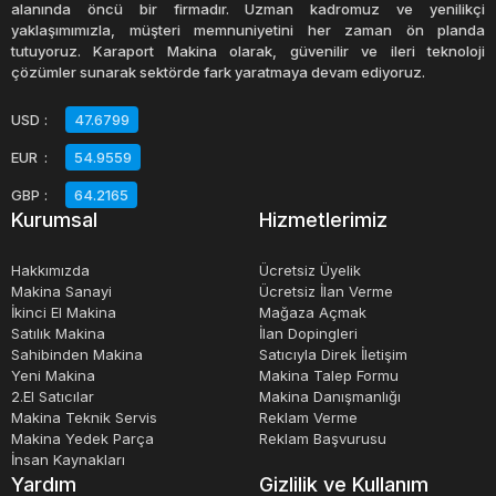
göre daha büyük olduğundan, iş parçasının yan
alanında öncü bir firmadır. Uzman kadromuz ve yenilikçi
yaklaşımımızla, müşteri memnuniyetini her zaman ön planda
yüzeylerinin işlenmesinde, 4.eksen veya 5.eksen
tutuyoruz. Karaport Makina olarak, güvenilir ve ileri teknoloji
gerektiren uygulamalarda, genellikler iş milinin belirli
çözümler sunarak sektörde fark yaratmaya devam ediyoruz.
derecelerde indexlenmesi gerekir. Yardımcı eksen
USD
:
47.6799
hareketi, kafanın ileri geri ve sağa sola
EUR
:
54.9559
pozisyonlanmasıyla mümkün olabileceği gibi, tabla
üzerine bağlanabilen döner palet tabla sistemleride
GBP
:
64.2165
Kurumsal
Hizmetlerimiz
kullanılır. Kafadan 4.eksen yada tabladan 4.eksen tabiri
bu iki duruma göre değişiklik gösterir. Kafadan olanlarda
Hakkımızda
Ücretsiz Üyelik
dereceli ölçeğe sahip manuel ayarlanabilen olanla
Makina Sanayi
Ücretsiz İlan Verme
İkinci El Makina
Mağaza Açmak
(Manuel head), bu hareketin cnc ünite tarafından kontrol
Satılık Makina
İlan Dopingleri
edilebileni olanı olarak 2 sınıfa ayrılır. Döner tabla palet
Sahibinden Makina
Satıcıyla Direk İletişim
entegrasyonu daha sonradan ilave edilebilir yada
Yeni Makina
Makina Talep Formu
2.El Satıcılar
Makina Danışmanlığı
makinanın imalat aşamasında özel opsiyon olarak istenir.
Makina Teknik Servis
Reklam Verme
Makina Yedek Parça
Reklam Başvurusu
İş mili ve motorunun bağlı bulunduğu konsol , tablanın sol
İnsan Kaynakları
ve sağında kızaklar üzerinde kayarak hareket eden 2
Yardım
Gizlilik ve Kullanım