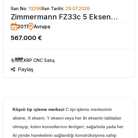
İlan No:
13296
İlan Tarihi:
29.07.2026
Zimmermann FZ33c 5 Eksen
2011
Avrupa
CNC Köprü Tip İşleme Merkezi-
567.000 €
2014
KRP CNC Satış
Paylaş
Köprü tip işleme merkezi
C tipi işleme merkezinin
aksine, X ekseni, Y ekseni veya her iki eksenin tabladan
olmayıp, kolon konsollarının ileri/geri, sağa/sola yada her
iki yönde hareketinin sağlandığı konstrüksiyona sahip