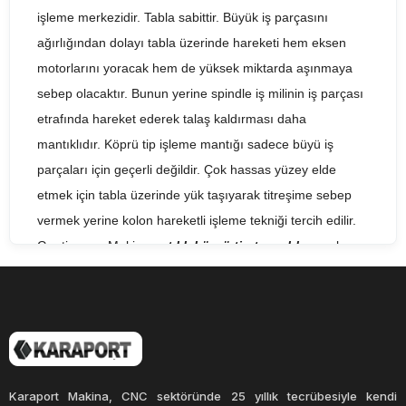
işleme merkezidir. Tabla sabittir. Büyük iş parçasını
ağırlığından dolayı tabla üzerinde hareketi hem eksen
motorlarını yoracak hem de yüksek miktarda aşınmaya
sebep olacaktır. Bunun yerine spindle iş milinin iş parçası
etrafında hareket ederek talaş kaldırması daha
mantıklıdır. Köprü tip işleme mantığı sadece büyü iş
parçaları için geçerli değildir. Çok hassas yüzey elde
etmek için tabla üzerinde yük taşıyarak titreşime sebep
vermek yerine kolon hareketli işleme tekniği tercih edilir.
Gentiger ve Makino
satılık köprü tip tezgahları
nın bazı
modelleri buna en uygun örnek olarak verilebilir. Yüksek
devirli iş mili ve kısa hareket alanlarında düşük miktarda
paso kaldırmak yüzey hassasiyetini (surface accuracy)
iyileştiren bir işleme tekniğidir.
Tabla boyutu normal C tipi gövdeli işleme merkezlerine
Karaport Makina, CNC sektöründe 25 yıllık tecrübesiyle kendi