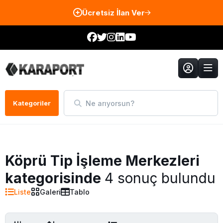
Ücretsiz İlan Ver
Ne arıyorsun?
Kategoriler
Köprü Tip İşleme Merkezleri
kategorisinde
4 sonuç bulundu
Liste
Galeri
Tablo