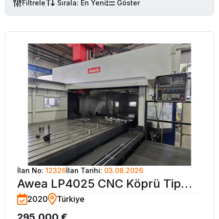
Filtrele
Sırala: En Yeni
Göster
İlan No:
12326
İlan Tarihi:
03.08.2026
Awea LP4025 CNC Köprü Tip
2020
Türkiye
İşleme Merkezi-2020 (600 Saat)
295.000 €