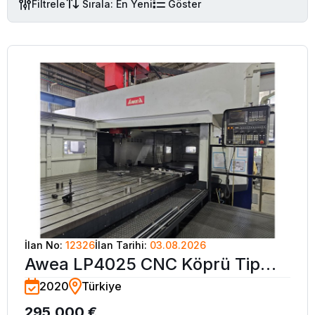
Filtrele
Sırala: En Yeni
Göster
İlan No:
12326
İlan Tarihi:
03.08.2026
Awea LP4025 CNC Köprü Tip
2020
Türkiye
İşleme Merkezi-2020 (600 Saat)
295.000 €