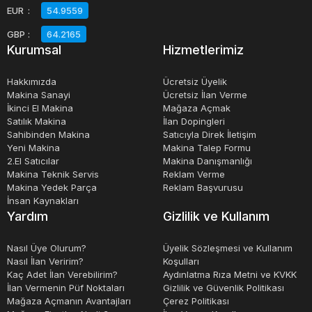
EUR
:
54.9559
pozisyonlanmasıyla mümkün olabileceği gibi, tabla
üzerine bağlanabilen döner palet tabla sistemleride
GBP
:
64.2165
Kurumsal
Hizmetlerimiz
kullanılır. Kafadan 4.eksen yada tabladan 4.eksen tabiri
bu iki duruma göre değişiklik gösterir. Kafadan olanlarda
Hakkımızda
Ücretsiz Üyelik
dereceli ölçeğe sahip manuel ayarlanabilen olanla
Makina Sanayi
Ücretsiz İlan Verme
İkinci El Makina
Mağaza Açmak
(Manuel head), bu hareketin cnc ünite tarafından kontrol
Satılık Makina
İlan Dopingleri
edilebileni olanı olarak 2 sınıfa ayrılır. Döner tabla palet
Sahibinden Makina
Satıcıyla Direk İletişim
entegrasyonu daha sonradan ilave edilebilir yada
Yeni Makina
Makina Talep Formu
2.El Satıcılar
Makina Danışmanlığı
makinanın imalat aşamasında özel opsiyon olarak istenir.
Makina Teknik Servis
Reklam Verme
Makina Yedek Parça
Reklam Başvurusu
İş mili ve motorunun bağlı bulunduğu konsol , tablanın sol
İnsan Kaynakları
ve sağında kızaklar üzerinde kayarak hareket eden 2
Yardım
Gizlilik ve Kullanım
kolon üzerinde bulunur. Sağlı sollu yada tek tarafta
Nasıl Üye Olurum?
Üyelik Sözleşmesi ve Kullanım
bulunan motor dönme hareketini sağlar. Kontrol
Nasıl İlan Veririm?
Koşulları
ünitesinden veya operatör el çarkından gelen ilerleme
Kaç Adet İlan Verebilirim?
Aydınlatma Rıza Metni ve KVKK
İlan Vermenin Püf Noktaları
Gizlilik ve Güvenlik Politikası
miktarı, hız ve konum değerleri, encoderler vasıtasıyla
Mağaza Açmanın Avantajları
Çerez Politikası
motora dönme devri adım sayısı olarak dönüştürülür.