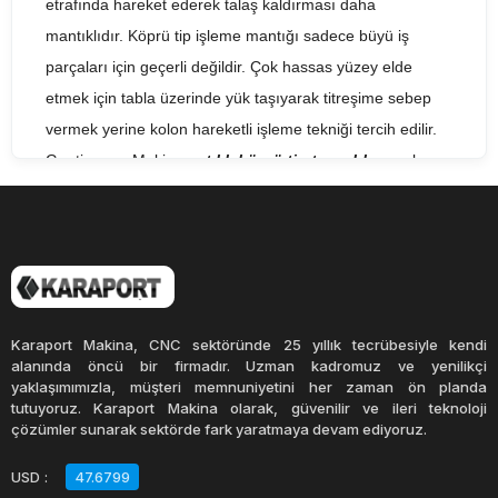
etrafında hareket ederek talaş kaldırması daha
mantıklıdır. Köprü tip işleme mantığı sadece büyü iş
parçaları için geçerli değildir. Çok hassas yüzey elde
etmek için tabla üzerinde yük taşıyarak titreşime sebep
vermek yerine kolon hareketli işleme tekniği tercih edilir.
Gentiger ve Makino
satılık köprü tip tezgahları
nın bazı
modelleri buna en uygun örnek olarak verilebilir. Yüksek
devirli iş mili ve kısa hareket alanlarında düşük miktarda
paso kaldırmak yüzey hassasiyetini (surface accuracy)
iyileştiren bir işleme tekniğidir.
Tabla boyutu normal C tipi gövdeli işleme merkezlerine
Karaport Makina, CNC sektöründe 25 yıllık tecrübesiyle kendi
göre daha büyük olduğundan, iş parçasının yan
alanında öncü bir firmadır. Uzman kadromuz ve yenilikçi
yaklaşımımızla, müşteri memnuniyetini her zaman ön planda
yüzeylerinin işlenmesinde, 4.eksen veya 5.eksen
tutuyoruz. Karaport Makina olarak, güvenilir ve ileri teknoloji
gerektiren uygulamalarda, genellikler iş milinin belirli
çözümler sunarak sektörde fark yaratmaya devam ediyoruz.
derecelerde indexlenmesi gerekir. Yardımcı eksen
USD
:
47.6799
hareketi, kafanın ileri geri ve sağa sola