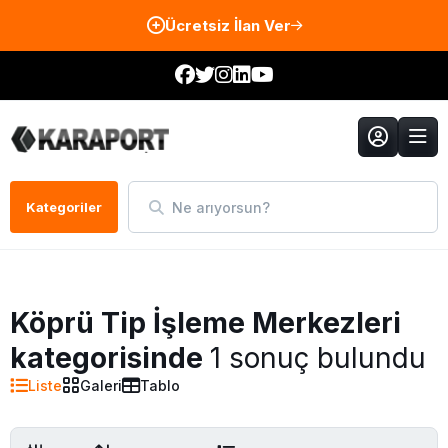
Ücretsiz İlan Ver
Ne arıyorsun?
Kategoriler
Köprü Tip İşleme Merkezleri
kategorisinde
1 sonuç bulundu
Liste
Galeri
Tablo