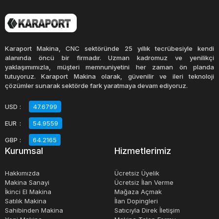
Karaport Makina, CNC sektöründe 25 yıllık tecrübesiyle kendi
alanında öncü bir firmadır. Uzman kadromuz ve yenilikçi
yaklaşımımızla, müşteri memnuniyetini her zaman ön planda
tutuyoruz. Karaport Makina olarak, güvenilir ve ileri teknoloji
çözümler sunarak sektörde fark yaratmaya devam ediyoruz.
USD
:
47.6799
EUR
:
54.9559
GBP
:
64.2165
Kurumsal
Hizmetlerimiz
Hakkımızda
Ücretsiz Üyelik
Makina Sanayi
Ücretsiz İlan Verme
İkinci El Makina
Mağaza Açmak
Satılık Makina
İlan Dopingleri
Sahibinden Makina
Satıcıyla Direk İletişim