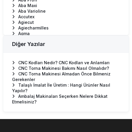
Aba Maxi
Aba Varioline
Accutex
Agiecut
Agiecharmilles
Agma
Ajan
Diğer Yazılar
Akira Seiki
Alex-Tech
Anatol Titan
Anayak
CNC Kodları Nedir? CNC Kodları ve Anlamları
Ares Seiki
CNC Torna Makinesi Bakımı Nasıl Olmalıdır?
Argo
CNC Torna Makinesi Almadan Önce Bilmeniz
Arıon
Gerekenler
Awea
Talaşlı İmalat İle Üretim : Hangi Ürünler Nasıl
Axa
Yapılır?
Ambalaj Makinaları Seçerken Nelere Dikkat
Etmelisiniz?