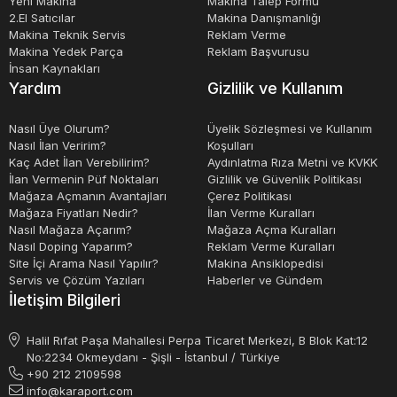
Yeni Makina
Makina Talep Formu
2.El Satıcılar
Makina Danışmanlığı
Makina Teknik Servis
Reklam Verme
Makina Yedek Parça
Reklam Başvurusu
İnsan Kaynakları
Yardım
Gizlilik ve Kullanım
Nasıl Üye Olurum?
Üyelik Sözleşmesi ve Kullanım
Nasıl İlan Veririm?
Koşulları
Kaç Adet İlan Verebilirim?
Aydınlatma Rıza Metni ve KVKK
İlan Vermenin Püf Noktaları
Gizlilik ve Güvenlik Politikası
Mağaza Açmanın Avantajları
Çerez Politikası
Mağaza Fiyatları Nedir?
İlan Verme Kuralları
Nasıl Mağaza Açarım?
Mağaza Açma Kuralları
Nasıl Doping Yaparım?
Reklam Verme Kuralları
Site İçi Arama Nasıl Yapılır?
Makina Ansiklopedisi
Servis ve Çözüm Yazıları
Haberler ve Gündem
İletişim Bilgileri
Halil Rıfat Paşa Mahallesi Perpa Ticaret Merkezi, B Blok Kat:12
No:2234 Okmeydanı - Şişli - İstanbul / Türkiye
+90 212 2109598
info@karaport.com