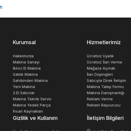
rı
Kurumsal
Hizmetlerimiz
Hakkımızda
Ücretsiz Üyelik
Makina Sanayi
Ücretsiz İlan Verme
İkinci El Makina
Mağaza Açmak
Satılık Makina
İlan Dopingleri
Sahibinden Makina
Satıcıyla Direk İletişim
Yeni Makina
Makina Talep Formu
2.El Satıcılar
Makina Danışmanlığı
Makina Teknik Servis
Reklam Verme
Makina Yedek Parça
Reklam Başvurusu
İnsan Kaynakları
Gizlilik ve Kullanım
İletişim Bilgileri