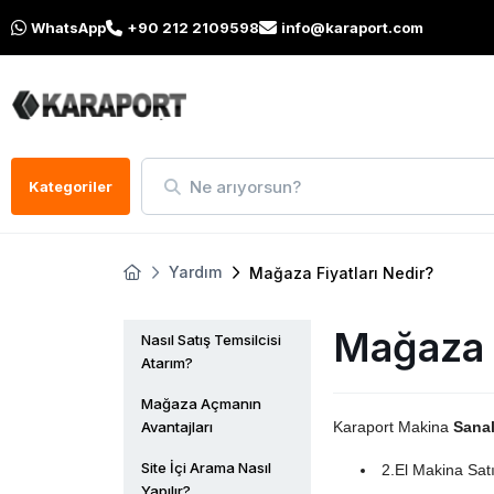
WhatsApp
+90 212 2109598
info@karaport.com
Ne arıyorsun?
Kategoriler
Yardım
Mağaza Fiyatları Nedir?
Mağaza F
Nasıl Satış Temsilcisi
Atarım?
Mağaza Açmanın
Avantajları
Karaport Makina
Sanal
Site İçi Arama Nasıl
2.El Makina Satı
Yapılır?