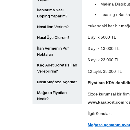
Makina Distribüt
İlanlarıma Nasıl
Leasing / Banka 
Doping Yaparım?
Yukarıdaki her bir ma
Nasıl İlan Veririm?
1 aylık 5000 TL
Nasıl Üye Olurum?
İlan Vermenin Püf
3 aylık 13.000 TL
Noktaları
6 aylık 23.000 TL
Kaç Adet Ücretsiz İlan
Verebilirim?
12 aylık 38.000 TL
Nasıl Mağaza Açarım?
Fiyatlara KDV dahildir
Mağaza Fiyatları
Sizde kurumsal bir firm
Nedir?
www.karaport.com '
d
İlgili Konular :
Mağaza açmanın avant