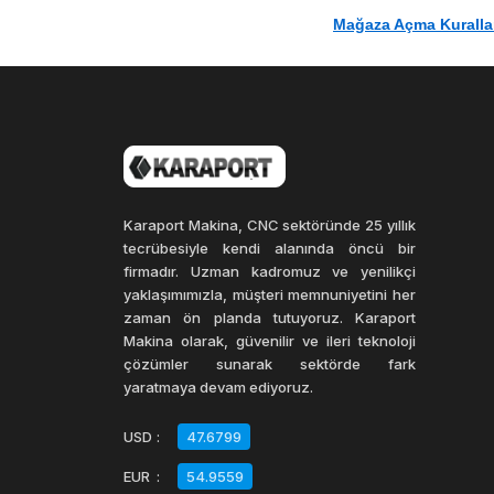
Mağaza Açma Kuralla
Karaport Makina, CNC sektöründe 25 yıllık
tecrübesiyle kendi alanında öncü bir
firmadır. Uzman kadromuz ve yenilikçi
yaklaşımımızla, müşteri memnuniyetini her
zaman ön planda tutuyoruz. Karaport
Makina olarak, güvenilir ve ileri teknoloji
çözümler sunarak sektörde fark
yaratmaya devam ediyoruz.
USD
:
47.6799
EUR
:
54.9559