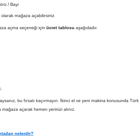
örü / Bayi
olarak mağaza açabilirsiniz.
ğaza açma seçeneği için
ücret tablosu
aşağıdadır.
.
aysanız, bu fırsatı kaçırmayın. İkinci el ve yeni makina konusunda Türkiy
a mağaza açarak hemen yerinizi alınız.
ajları nelerdir?