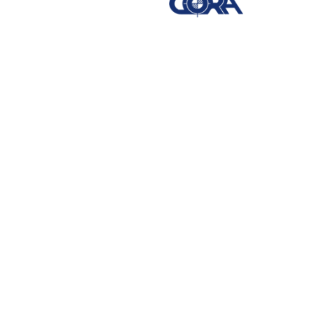
BİZ SADECE MAKİNA
SATMIYORUZ
GÜVEN, HİZMET VE KALİTE
SUNUYORUZ.
Siz değerli müşterilerimize daha hızlı
ve kaliteli hizmet vermek için yapmış
olduğumuz yeni web sayfamızla sizleri
karşılamanın gururunu yaşıyoruz.
Yapmış olduğumuz çalışmalar ve siz değerli
müşterilerimizin istek ve önerileri temel alınarak