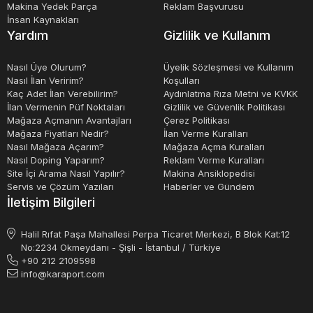
Makina Yedek Parça
Reklam Başvurusu
İnsan Kaynakları
Yardım
Gizlilik ve Kullanım
Nasıl Üye Olurum?
Üyelik Sözleşmesi ve Kullanım
Nasıl İlan Veririm?
Koşulları
Kaç Adet İlan Verebilirim?
Aydınlatma Rıza Metni ve KVKK
İlan Vermenin Püf Noktaları
Gizlilik ve Güvenlik Politikası
Mağaza Açmanın Avantajları
Çerez Politikası
Mağaza Fiyatları Nedir?
İlan Verme Kuralları
Nasıl Mağaza Açarım?
Mağaza Açma Kuralları
Nasıl Doping Yaparım?
Reklam Verme Kuralları
Site İçi Arama Nasıl Yapılır?
Makina Ansiklopedisi
Servis ve Çözüm Yazıları
Haberler ve Gündem
İletişim Bilgileri
Halil Rıfat Paşa Mahallesi Perpa Ticaret Merkezi, B Blok Kat:12
No:2234 Okmeydanı - Şişli - İstanbul / Türkiye
+90 212 2109598
info@karaport.com