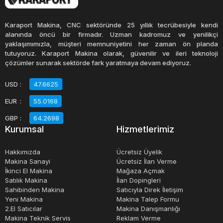
şekillendirme işlemleri için de kullanılabilir. Özel olarak
tasarlanmış ahşap testereleri, farklı şekillerde kesim
Karaport Makina, CNC sektöründe 25 yıllık tecrübesiyle kendi
yaparak ahşap malzemelere özgün şekiller verebilir.
alanında öncü bir firmadır. Uzman kadromuz ve yenilikçi
yaklaşımımızla, müşteri memnuniyetini her zaman ön planda
tutuyoruz. Karaport Makina olarak, güvenilir ve ileri teknoloji
Ahşap testereleri, hobi amaçlı ahşap işleri yapan
çözümler sunarak sektörde fark yaratmaya devam ediyoruz.
kişilerden marangoz ve mobilyacılara kadar geniş bir
USD
:
47.6625
kullanıcı kitlesi tarafından tercih edilir. Uygun kullanım ve
EUR
:
55.0168
bakım ile uzun süreli kullanım sağlayabilen bu aletler,
ahşap işleri için vazgeçilmez bir araçtır.
GBP
:
64.2698
Kurumsal
Hizmetlerimiz
Hakkımızda
Ücretsiz Üyelik
Makina Sanayi
Ücretsiz İlan Verme
İkinci El Makina
Mağaza Açmak
Satılık Makina
İlan Dopingleri
Sahibinden Makina
Satıcıyla Direk İletişim
Yeni Makina
Makina Talep Formu
2.El Satıcılar
Makina Danışmanlığı
Makina Teknik Servis
Reklam Verme