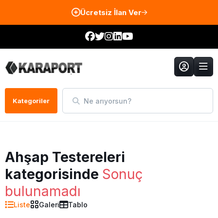
Ücretsiz İlan Ver
Ne arıyorsun?
Kategoriler
Ahşap Testereleri
kategorisinde
Sonuç
bulunamadı
Liste
Galeri
Tablo