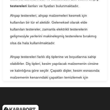
testereleri
ilanları ve fiyatları bulunmaktadır.
Ahşap testereleri, ahşap malzemeleri kesmek için
kullanılan bir tür el aletidir. Geleneksel olarak elde
kullanılan testereler, zamanla elektrikli testerelerin
gelişmesiyle yerlerini makineleşmiş testerelere bırakmış
olsa da hala kullanılmaktadır.
Ahşap testereleri farklı diş tiplerine ve boyutlarına sahip
olabilirler. Diş tipleri, kesim yapılacak malzemenin cinsine
ve kalınlığına göre seçilir. Çapaklı dişler, kesim esnasında
malzemenin kenarındaki çapakları temizlemek için
kullanılırken, diğer diş tipleri düzgün kesimler yapmak için
tercih edilir.
Ahşap testereleri, kesim işlemlerinin yanı sıra