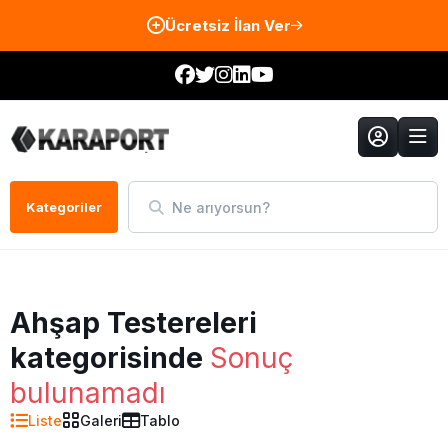
Ücretsiz İlan Ver
Ne arıyorsun?
Kategoriler
Ahşap Testereleri
kategorisinde
Sonuç
bulunamadı
Liste
Galeri
Tablo