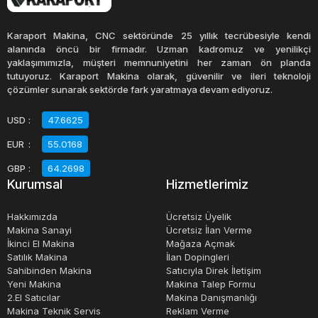
şekillendirme işlemleri için de kullanılabilir. Özel olarak
tasarlanmış ahşap testereleri, farklı şekillerde kesim
Karaport Makina, CNC sektöründe 25 yıllık tecrübesiyle kendi
yaparak ahşap malzemelere özgün şekiller verebilir.
alanında öncü bir firmadır. Uzman kadromuz ve yenilikçi
yaklaşımımızla, müşteri memnuniyetini her zaman ön planda
tutuyoruz. Karaport Makina olarak, güvenilir ve ileri teknoloji
Ahşap testereleri, hobi amaçlı ahşap işleri yapan
çözümler sunarak sektörde fark yaratmaya devam ediyoruz.
kişilerden marangoz ve mobilyacılara kadar geniş bir
USD
:
47.6625
kullanıcı kitlesi tarafından tercih edilir. Uygun kullanım ve
EUR
:
55.0168
bakım ile uzun süreli kullanım sağlayabilen bu aletler,
ahşap işleri için vazgeçilmez bir araçtır.
GBP
:
64.2698
Kurumsal
Hizmetlerimiz
Hakkımızda
Ücretsiz Üyelik
Makina Sanayi
Ücretsiz İlan Verme
İkinci El Makina
Mağaza Açmak
Satılık Makina
İlan Dopingleri
Sahibinden Makina
Satıcıyla Direk İletişim
Yeni Makina
Makina Talep Formu
2.El Satıcılar
Makina Danışmanlığı
Makina Teknik Servis
Reklam Verme