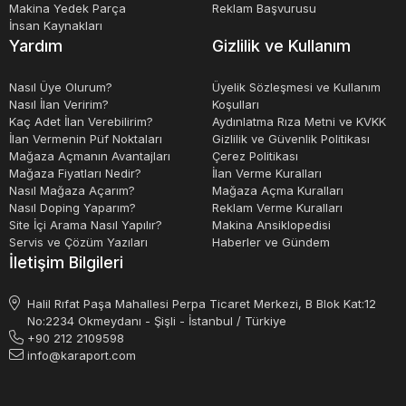
Makina Yedek Parça
Reklam Başvurusu
İnsan Kaynakları
Yardım
Gizlilik ve Kullanım
Nasıl Üye Olurum?
Üyelik Sözleşmesi ve Kullanım
Nasıl İlan Veririm?
Koşulları
Kaç Adet İlan Verebilirim?
Aydınlatma Rıza Metni ve KVKK
İlan Vermenin Püf Noktaları
Gizlilik ve Güvenlik Politikası
Mağaza Açmanın Avantajları
Çerez Politikası
Mağaza Fiyatları Nedir?
İlan Verme Kuralları
Nasıl Mağaza Açarım?
Mağaza Açma Kuralları
Nasıl Doping Yaparım?
Reklam Verme Kuralları
Site İçi Arama Nasıl Yapılır?
Makina Ansiklopedisi
Servis ve Çözüm Yazıları
Haberler ve Gündem
İletişim Bilgileri
Halil Rıfat Paşa Mahallesi Perpa Ticaret Merkezi, B Blok Kat:12
No:2234 Okmeydanı - Şişli - İstanbul / Türkiye
+90 212 2109598
info@karaport.com