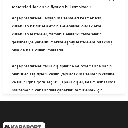
testereleri
ilanları ve fiyatları bulunmaktadır.
Ahşap testereleri, ahşap malzemeleri kesmek için
kullanılan bir tür el aletidir. Geleneksel olarak elde
kullanılan testereler, zamanla elektrikli testerelerin
gelişmesiyle yerlerini makineleşmiş testerelere bırakmış
olsa da hala kullanılmaktadır.
Ahşap testereleri farklı diş tiplerine ve boyutlarına sahip
olabilirler. Diş tipleri, kesim yapılacak malzemenin cinsine
ve kalınlığına göre seçilir. Çapaklı dişler, kesim esnasında
malzemenin kenarındaki çapakları temizlemek için
kullanılırken, diğer diş tipleri düzgün kesimler yapmak için
tercih edilir.
Ahşap testereleri, kesim işlemlerinin yanı sıra