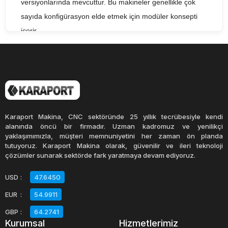
versiyonlarında mevcuttur. Bu makineler genellikle çok
sayıda konfigürasyon elde etmek için modüler konsepti
içerir.
Adından da anlaşılacağı gibi, Bed Tip frezeler sabit bir
yataktan yapılmıştır. Kesme derinliği ve yanal kesici
konumlandırma için tüm dikey hareketler mil üzerinde
yapılır. Bu makineler diz ve kolon tipi kadar çok yönlüdür
ve% 50 daha yüksek sertliğe sahiptir.
Karaport Makina, CNC sektöründe 25 yıllık tecrübesiyle kendi
alanında öncü bir firmadır. Uzman kadromuz ve yenilikçi
İş mili ekseninin yönüne bağlı olarak, bunlar dikey veya
yaklaşımımızla, müşteri memnuniyetini her zaman ön planda
yatay tipte olabilir. Dikey makineler, tüm iş mili kafasının
tutuyoruz. Karaport Makina olarak, güvenilir ve ileri teknoloji
çözümler sunarak sektörde fark yaratmaya devam ediyoruz.
yukarı ve aşağı kaydığı sert bir mesnet ile donatılmıştır.
Bed Tip Frezeler, otomobil ve havacılık sektöründe ve
USD
:
47.6450
endüstrilerinde önemli bir rol oynamaktadır. Bed tip
EUR
:
54.9911
Frezelerin tercih edilmelerinin en büyük sebeplerinden biri
GBP
:
64.2741
farklı çalışma ortamlarına kolayda uyarlanabilmeleridir.
Kurumsal
Hizmetlerimiz