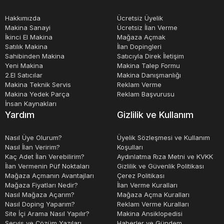
İhtiyacınız olan zorlu pozisyonlardaki kesme işlemlerinde
Hakkımızda
Ücretsiz Üyelik
işinize yaraması en muhtemel kesim araçlarından biridir.
Makina Sanayi
Ücretsiz İlan Verme
Bu faktörler göz önünde bulundurulursa Bed Tip Frezeler
İkinci El Makina
Mağaza Açmak
Satılık Makina
İlan Dopingleri
tercih edilmesi avantajlı olacak ürünler arasında üst
Sahibinden Makina
Satıcıyla Direk İletişim
sıralarda yer almaktadır.
Yeni Makina
Makina Talep Formu
2.El Satıcılar
Makina Danışmanlığı
Ürüne göre değişiklik gösterebilmekle birlikte Bed Tip
Makina Teknik Servis
Reklam Verme
Makina Yedek Parça
Reklam Başvurusu
Frezeler genellikle makine yatağına monte edilen kayar
İnsan Kaynakları
tablalar ile tasarlanmışlardır. Var olan milin özel ayarlı
Yardım
Gizlilik ve Kullanım
olması sayesinde kesme derinliği ihtiyacınız
doğrultusunda elde edilir. Bu ayar sayesinde oluşabilecek
Nasıl Üye Olurum?
Üyelik Sözleşmesi ve Kullanım
Nasıl İlan Veririm?
Koşulları
sorunların da önüne geçilmiş olunur. Premium dökme
Kaç Adet İlan Verebilirim?
Aydınlatma Rıza Metni ve KVKK
demirden yapılmış son derece sert, büyük ve kutu gövdeli
İlan Vermenin Püf Noktaları
Gizlilik ve Güvenlik Politikası
Mağaza Açmanın Avantajları
Çerez Politikası
tasarım, optimum düzeyde çalışma için büyük olanak ve
Mağaza Fiyatları Nedir?
İlan Verme Kuralları
güçlü bir taban sağlar. Üründeki tüm kılavuz raylar-
Nasıl Mağaza Açarım?
Mağaza Açma Kuralları
Nasıl Doping Yaparım?
Reklam Verme Kuralları
kızaklar sertleştirilir ve kalıcı hassasiyet için taşlanır.
Site İçi Arama Nasıl Yapılır?
Makina Ansiklopedisi
Genelde uzun bir masa hareket mesafesine sahip olup,
Servis ve Çözüm Yazıları
Haberler ve Gündem