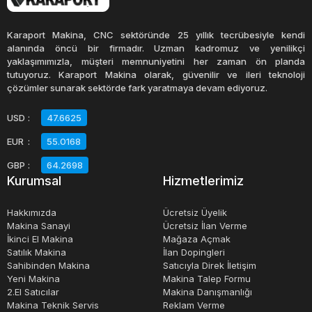
Cumba bantlama makineleri, yüksek hassasiyetli çalışma
Karaport Makina, CNC sektöründe 25 yıllık tecrübesiyle kendi
için tasarlanmıştır ve farklı malzeme kalınlıklarına uygun
alanında öncü bir firmadır. Uzman kadromuz ve yenilikçi
yaklaşımımızla, müşteri memnuniyetini her zaman ön planda
bantlama kapasitesine sahiptir. Bu makineler, ahşap
tutuyoruz. Karaport Makina olarak, güvenilir ve ileri teknoloji
işleme atölyelerinde ve fabrikalarda yaygın olarak
çözümler sunarak sektörde fark yaratmaya devam ediyoruz.
kullanılmaktadır. Bantlama işlemi, ahşap malzemelerin
USD
:
47.6625
işlenmesi sırasında zamandan tasarruf etmenizi sağlar ve
EUR
:
55.0168
sonuçta daha kaliteli bir ürün ortaya çıkarır.
GBP
:
64.2698
Kurumsal
Hizmetlerimiz
Hakkımızda
Ücretsiz Üyelik
Makina Sanayi
Ücretsiz İlan Verme
İkinci El Makina
Mağaza Açmak
Satılık Makina
İlan Dopingleri
Sahibinden Makina
Satıcıyla Direk İletişim
Yeni Makina
Makina Talep Formu
2.El Satıcılar
Makina Danışmanlığı
Makina Teknik Servis
Reklam Verme