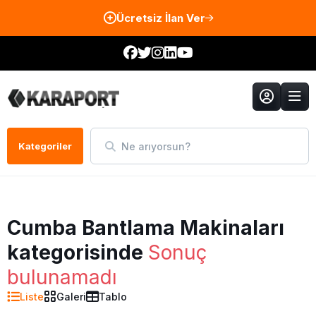
Ücretsiz İlan Ver
Ne arıyorsun?
Kategoriler
Cumba Bantlama Makinaları
kategorisinde
Sonuç
bulunamadı
Liste
Galeri
Tablo