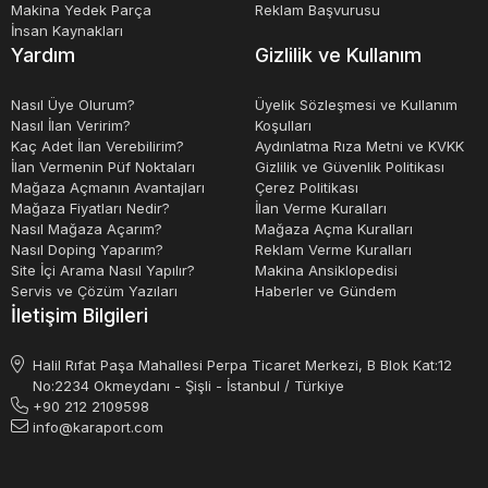
Makina Yedek Parça
Reklam Başvurusu
İnsan Kaynakları
Yardım
Gizlilik ve Kullanım
Nasıl Üye Olurum?
Üyelik Sözleşmesi ve Kullanım
Nasıl İlan Veririm?
Koşulları
Kaç Adet İlan Verebilirim?
Aydınlatma Rıza Metni ve KVKK
İlan Vermenin Püf Noktaları
Gizlilik ve Güvenlik Politikası
Mağaza Açmanın Avantajları
Çerez Politikası
Mağaza Fiyatları Nedir?
İlan Verme Kuralları
Nasıl Mağaza Açarım?
Mağaza Açma Kuralları
Nasıl Doping Yaparım?
Reklam Verme Kuralları
Site İçi Arama Nasıl Yapılır?
Makina Ansiklopedisi
Servis ve Çözüm Yazıları
Haberler ve Gündem
İletişim Bilgileri
Halil Rıfat Paşa Mahallesi Perpa Ticaret Merkezi, B Blok Kat:12
No:2234 Okmeydanı - Şişli - İstanbul / Türkiye
+90 212 2109598
info@karaport.com