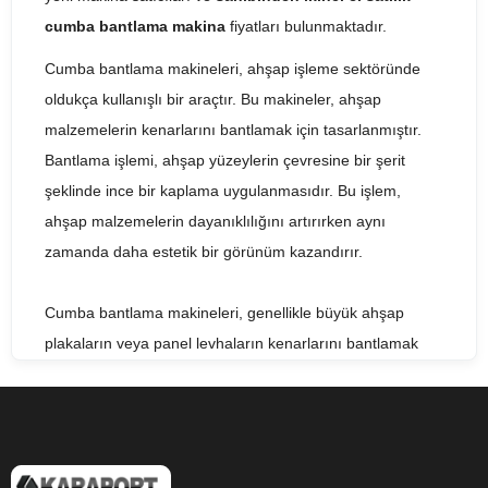
cumba bantlama makina
fiyatları bulunmaktadır.
Cumba bantlama makineleri, ahşap işleme sektöründe
oldukça kullanışlı bir araçtır. Bu makineler, ahşap
malzemelerin kenarlarını bantlamak için tasarlanmıştır.
Bantlama işlemi, ahşap yüzeylerin çevresine bir şerit
şeklinde ince bir kaplama uygulanmasıdır. Bu işlem,
ahşap malzemelerin dayanıklılığını artırırken aynı
zamanda daha estetik bir görünüm kazandırır.
Cumba bantlama makineleri, genellikle büyük ahşap
plakaların veya panel levhaların kenarlarını bantlamak
için kullanılır. Makine, ahşap malzemenin kenarına bantı
sabitlemek için ısıtılmış bir yapıştırıcı kullanır ve bantın
yapışmasını sağlar. Daha sonra, bant ve ahşap malzeme
arasındaki fazla bölüm kesilir ve kenarlar temizlenir.