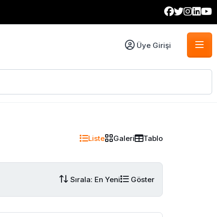
Üye Girişi
Liste
Galeri
Tablo
Sırala: En Yeni
Göster