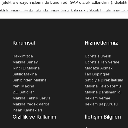
(elektro erozyon işleminde bunun adı GAP olarak adlandırılır), dielektr
ktrik basıncı ile dar alanda hapsolan ark ile çok yüksek bir akım geçişi
lığa yol açarak iki malzemeden de buharlaşma ve erime şeklinde talaş ko
ş ortamdan uzaklaşarak dielektrik sıvısına karışır, güç otomatik olarak te
ye aktarılmış olur.
Kurumsal
Hizmetlerimiz
emi Z ekseninde + ve - yönde olacağından, X ve Y eksenel hareketlerin
Ra yüzey pürüzlülük değeri 0,2-0,3 mikron mertebesindedir. Dolayısıyl
Hakkımızda
Ücretsiz Üyelik
apon üretici firma Sodickin kendi EDM makinalarında kullanmış olduğu lin
Makina Sanayi
Ücretsiz İlan Verme
İkinci El Makina
Mağaza Açmak
r. Buda rakip Agie, Charmilles, Makino gibi EDM üreticilerini hız ve has
Satılık Makina
İlan Dopingleri
Sahibinden Makina
Satıcıyla Direk İletişim
Yeni Makina
Makina Talep Formu
inden biri olan
ZNC Dalma Erozyon
tipi makinelerin diğerlerinden fark
2.El Satıcılar
Makina Danışmanlığı
r. Bu yöntemde mil, kalite ve doğruluğu yükselten bilyalı vidayı kullanır. 
Makina Teknik Servis
Reklam Verme
Makina Yedek Parça
Reklam Başvurusu
 ve tavlama işlemine tabi tutulur, ardından uzun kullanım sağlamak adına 
İnsan Kaynakları
kme tezgah çok sert ve ince taneli bir yüzeye sahiptir. Sütun, masa var 
Gizlilik ve Kullanım
İletişim Bilgileri
 makine çalışmaya devam ederken değiştirilebilir; bu durum, ani bir müdah