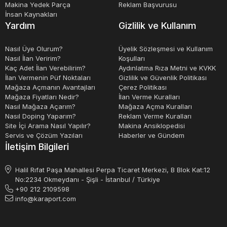
Makina Yedek Parça
Reklam Başvurusu
İnsan Kaynakları
Yardım
Gizlilik ve Kullanım
Nasıl Üye Olurum?
Üyelik Sözleşmesi ve Kullanım
Nasıl İlan Veririm?
Koşulları
Kaç Adet İlan Verebilirim?
Aydınlatma Rıza Metni ve KVKK
İlan Vermenin Püf Noktaları
Gizlilik ve Güvenlik Politikası
Mağaza Açmanın Avantajları
Çerez Politikası
Mağaza Fiyatları Nedir?
İlan Verme Kuralları
Nasıl Mağaza Açarım?
Mağaza Açma Kuralları
Nasıl Doping Yaparım?
Reklam Verme Kuralları
Site İçi Arama Nasıl Yapılır?
Makina Ansiklopedisi
Servis ve Çözüm Yazıları
Haberler ve Gündem
İletişim Bilgileri
Halil Rıfat Paşa Mahallesi Perpa Ticaret Merkezi, B Blok Kat:12
No:2234 Okmeydanı - Şişli - İstanbul / Türkiye
+90 212 2109598
info@karaport.com