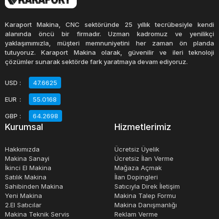
Hidrolik kazıcılar, işlerinde en yüksek hassasiyeti
gerektiren işler için tasarlanmıştır. Bu tip ekskavatörler,
Karaport Makina, CNC sektöründe 25 yıllık tecrübesiyle kendi
yüksek güçlü hidrolik sistemleri ve özel tasarım kolları
alanında öncü bir firmadır. Uzman kadromuz ve yenilikçi
yaklaşımımızla, müşteri memnuniyetini her zaman ön planda
sayesinde zorlu işlerin üstesinden gelebilirler. Özellikle,
tutuyoruz. Karaport Makina olarak, güvenilir ve ileri teknoloji
dar alanda çalışma gerektiren projeler için idealdirler.
çözümler sunarak sektörde fark yaratmaya devam ediyoruz.
USD
:
47.6625
Tüm bu tipler, farklı büyüklüklerde projeler için
EUR
:
55.0168
uyarlanabilir ve çeşitli eklentilerle donatılabilir. Bunlar
arasında çekiç, kürek, kova, beton kırıcı, sondaj kafası ve
GBP
:
64.2698
Kurumsal
Hizmetlerimiz
çeşitli diğer araçlar bulunur. Bu eklentiler sayesinde,
ekskavatörler çok yönlü bir araç haline gelir ve inşaat
Hakkımızda
Ücretsiz Üyelik
projelerinin birçok farklı aşamasında kullanılabilir.
Makina Sanayi
Ücretsiz İlan Verme
İkinci El Makina
Mağaza Açmak
Satılık Makina
İlan Dopingleri
Sahibinden Makina
Satıcıyla Direk İletişim
Yeni Makina
Makina Talep Formu
2.El Satıcılar
Makina Danışmanlığı
Makina Teknik Servis
Reklam Verme