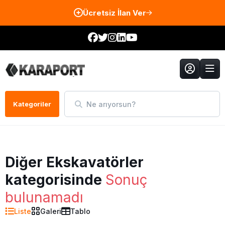
Ücretsiz İlan Ver
Ne arıyorsun?
Kategoriler
Diğer Ekskavatörler
kategorisinde
Sonuç
bulunamadı
Liste
Galeri
Tablo