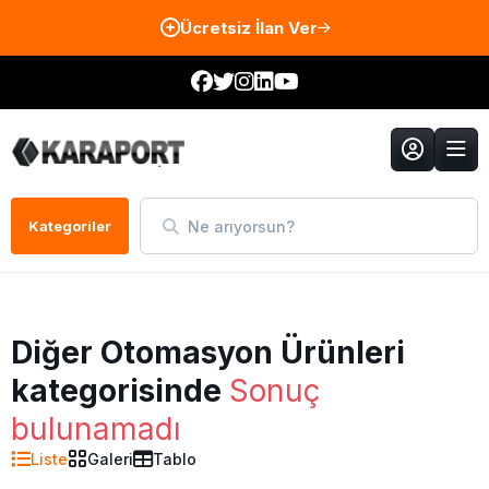
Ücretsiz İlan Ver
Ne arıyorsun?
Kategoriler
Diğer Otomasyon Ürünleri
kategorisinde
Sonuç
bulunamadı
Liste
Galeri
Tablo