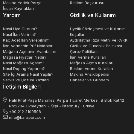
optimize etmek ve verimliliği artırmak için hangi tür
Makina Yedek Parça
Reklam Başvurusu
İnsan Kaynakları
otomasyon ürünlerine ihtiyaç duyduğunuzu belirleyin.
Yardım
Gizlilik ve Kullanım
Nasıl Üye Olurum?
Üyelik Sözleşmesi ve Kullanım
Nasıl İlan Veririm?
Koşulları
Kaç Adet İlan Verebilirim?
Aydınlatma Rıza Metni ve KVKK
İlan Vermenin Püf Noktaları
Gizlilik ve Güvenlik Politikası
Mağaza Açmanın Avantajları
Çerez Politikası
Mağaza Fiyatları Nedir?
İlan Verme Kuralları
Nasıl Mağaza Açarım?
Mağaza Açma Kuralları
Nasıl Doping Yaparım?
Reklam Verme Kuralları
Site İçi Arama Nasıl Yapılır?
Makina Ansiklopedisi
Servis ve Çözüm Yazıları
Haberler ve Gündem
İletişim Bilgileri
Halil Rıfat Paşa Mahallesi Perpa Ticaret Merkezi, B Blok Kat:12
No:2234 Okmeydanı - Şişli - İstanbul / Türkiye
+90 212 2109598
info@karaport.com