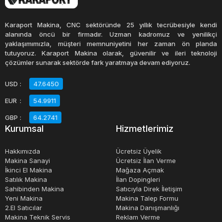
Çalışma performansı, fiziksel hasarlar veya aşınma gibi
konuları kontrol etmek için satıcıyla iletişime geçmek veya
Karaport Makina, CNC sektöründe 25 yıllık tecrübesiyle kendi
ürünü yerinde incelemek faydalı olabilir.
alanında öncü bir firmadır. Uzman kadromuz ve yenilikçi
yaklaşımımızla, müşteri memnuniyetini her zaman ön planda
Güvenilir Satıcılar: İkinci el otomasyon ürünleri satan
tutuyoruz. Karaport Makina olarak, güvenilir ve ileri teknoloji
güvenilir satıcıları tercih etmek önemlidir. İnternet
çözümler sunarak sektörde fark yaratmaya devam ediyoruz.
üzerindeki platformlarda satıcıların profil incelemelerini ve
USD
:
47.6450
geri bildirimlerini kontrol etmek, alışveriş yapmadan önce
EUR
:
54.9911
güvenilirliği hakkında bilgi edinmenizi sağlar.
GBP
:
64.2741
Garanti ve Servis: İkinci el otomasyon ürünleri satın
Kurumsal
Hizmetlerimiz
alırken garanti ve servis seçeneklerini araştırmak
önemlidir.Yeni otomasyon ürünleri, güncel teknolojilere
Hakkımızda
Ücretsiz Üyelik
Makina Sanayi
Ücretsiz İlan Verme
sahip olmaları ve genellikle daha uzun bir kullanım
İkinci El Makina
Mağaza Açmak
süresine sahip olmaları nedeniyle tercih edilebilir.
Satılık Makina
İlan Dopingleri
Sahibinden Makina
Satıcıyla Direk İletişim
İhtiyaçlarınıza Uygunluk: İşletmenizin ihtiyaçlarına uygun
Yeni Makina
Makina Talep Formu
2.El Satıcılar
Makina Danışmanlığı
bir otomasyon ürünü seçmek önemlidir. Süreçlerinizi
Makina Teknik Servis
Reklam Verme