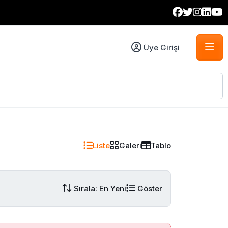
Üye Girişi
Liste
Galeri
Tablo
Sırala: En Yeni
Göster