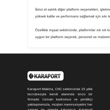
İkinci el satılık diğer platform seçenekleri, işle
yüksek kalite ve performans sağlamak için sıkı tes
Özellikle inşaat sektöründe, platformlar sık sık kul
uygun bir platform seçerek, personel ve malzemel
Kullanılan platformların düzenli bakımı ve periyodi
seçenekleri, işletmelerin ihtiyaçlarını karşılamak 
Karaport Makina, CNC sektöründe 25 yıllık
tecrübesiyle kendi alanında öncü bir
firmadır. Uzman kadromuz ve yenilikçi
yaklaşımımızla, müşteri memnuniyetini her
zaman ön planda tutuyoruz. Karaport