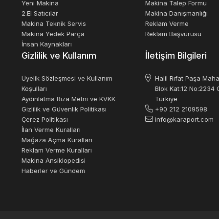
Yeni Makina
Makina Talep Formu
2.El Satıcılar
Makina Danışmanlığı
Makina Teknik Servis
Reklam Verme
Makina Yedek Parça
Reklam Başvurusu
İnsan Kaynakları
Gizlilik ve Kullanım
İletişim Bilgileri
Üyelik Sözleşmesi ve Kullanım
Halil Rıfat Paşa Maha
Koşulları
Blok Kat:12 No:2234 O
Aydınlatma Rıza Metni ve KVKK
Türkiye
Gizlilik ve Güvenlik Politikası
+90 212 2109598
Çerez Politikası
info@karaport.com
İlan Verme Kuralları
Mağaza Açma Kuralları
Reklam Verme Kuralları
Makina Ansiklopedisi
Haberler ve Gündem