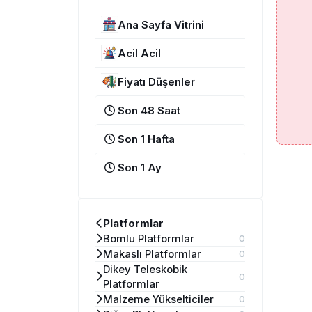
Ana Sayfa Vitrini
Acil Acil
Fiyatı Düşenler
Son 48 Saat
Son 1 Hafta
Son 1 Ay
Platformlar
Bomlu Platformlar
0
Makaslı Platformlar
0
Dikey Teleskobik
0
Platformlar
Malzeme Yükselticiler
0