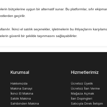
tmelerin bütçelerine uygun bir alternatif sunar. Bu platformlar, sıfır ekip
tlerden geçirilir.
lanılır. İkinci el satılık seçenekler, işletmelerin bu ihtiyaçlarını karşılam
erin güvenli bir şekilde taşınmasını sağlayabilirler.
k kontrolleri, güvenliği artırarak, işletmelerin daha verimli çalışmalarına
için uygun bir seçenek olabilir.
Kurumsal
Hizmetlerimiz
Hakkımızda
Ücretsiz Üyelik
Makina Sanayi
Ücretsiz İlan Verme
İkinci El Makina
Mağaza Açmak
Satılık Makina
İlan Dopingleri
Sahibinden Makina
Satıcıyla Direk İletişim