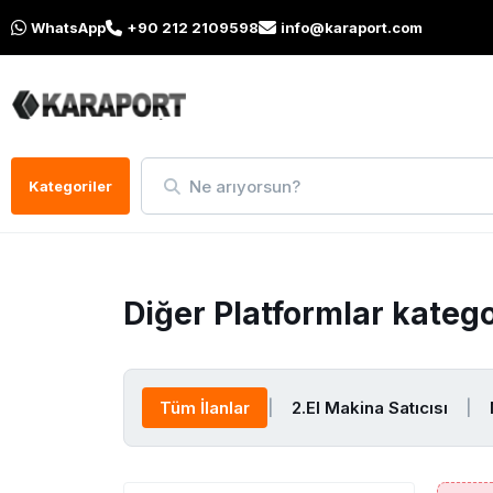
WhatsApp
+90 212 2109598
info@karaport.com
Ne arıyorsun?
Kategoriler
Diğer Platformlar kateg
Tüm İlanlar
|
2.El Makina Satıcısı
|