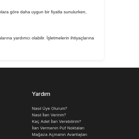
manlara göre daha uygun bir fiyatla sunulurken,
alarına yardımcı olabilir. İşletmelerin ihtiyaçlarına
 yardımcı olur. İkinci el satılık diğer platform
Yardım
Nasıl Üye Olurum?
Nasıl İlan Veririm?
Kaç Adet İlan Verebilirim?
İlan Vermenin Püf Noktaları
Mağaza Açmanın Avantajları