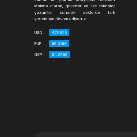
Makina olarak, güvenilir ve ileri teknoloji
çözümler sunarak sektörde fark
yaratmaya devam ediyoruz.
USD
:
47.6625
EUR
:
55.0168
GBP
:
64.2698