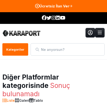
Ücretsiz İlan Ver
Ne arıyorsun?
Kategoriler
Diğer Platformlar
kategorisinde
Sonuç
bulunamadı
Liste
Galeri
Tablo