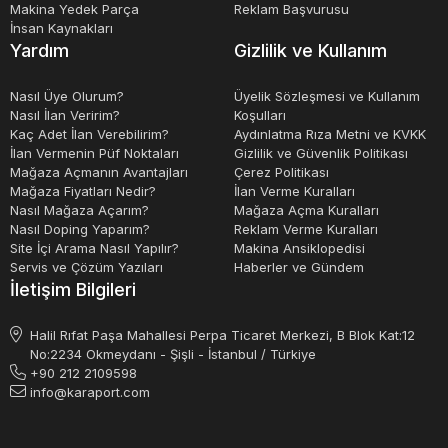
Makina Yedek Parça
Reklam Başvurusu
İnsan Kaynakları
Yardım
Gizlilik ve Kullanım
Nasıl Üye Olurum?
Üyelik Sözleşmesi ve Kullanım
Nasıl İlan Veririm?
Koşulları
Kaç Adet İlan Verebilirim?
Aydınlatma Rıza Metni ve KVKK
İlan Vermenin Püf Noktaları
Gizlilik ve Güvenlik Politikası
Mağaza Açmanın Avantajları
Çerez Politikası
Mağaza Fiyatları Nedir?
İlan Verme Kuralları
Nasıl Mağaza Açarım?
Mağaza Açma Kuralları
Nasıl Doping Yaparım?
Reklam Verme Kuralları
Site İçi Arama Nasıl Yapılır?
Makina Ansiklopedisi
Servis ve Çözüm Yazıları
Haberler ve Gündem
İletişim Bilgileri
Halil Rıfat Paşa Mahallesi Perpa Ticaret Merkezi, B Blok Kat:12
No:2234 Okmeydanı - Şişli - İstanbul / Türkiye
+90 212 2109598
info@karaport.com