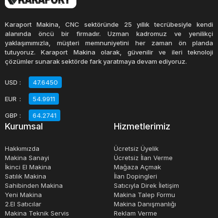
ekipmanlara göre daha uygun bir fiyatla sunulurken,
yüksek kalite ve performans sağlamak için sıkı testlerden
Karaport Makina, CNC sektöründe 25 yıllık tecrübesiyle kendi
geçirilir.
alanında öncü bir firmadır. Uzman kadromuz ve yenilikçi
yaklaşımımızla, müşteri memnuniyetini her zaman ön planda
tutuyoruz. Karaport Makina olarak, güvenilir ve ileri teknoloji
Özellikle inşaat sektöründe, platformlar sık sık kullanılır.
çözümler sunarak sektörde fark yaratmaya devam ediyoruz.
İkinci el satılık seçenekler, işletmelerin bu ihtiyaçlarını
USD
:
47.6450
karşılamalarına yardımcı olabilir. İşletmelerin ihtiyaçlarına
EUR
:
54.9911
uygun bir platform seçerek, personel ve malzemelerin
güvenli bir şekilde taşınmasını sağlayabilirler.
GBP
:
64.2741
Kurumsal
Hizmetlerimiz
Kullanılan platformların düzenli bakımı ve periyodik
Hakkımızda
Ücretsiz Üyelik
kontrolleri, güvenliği artırarak, işletmelerin daha verimli
Makina Sanayi
Ücretsiz İlan Verme
İkinci El Makina
Mağaza Açmak
çalışmalarına yardımcı olur. İkinci el satılık diğer platform
Satılık Makina
İlan Dopingleri
seçenekleri, işletmelerin ihtiyaçlarını karşılamak için
Sahibinden Makina
Satıcıyla Direk İletişim
uygun bir seçenek olabilir.
Yeni Makina
Makina Talep Formu
2.El Satıcılar
Makina Danışmanlığı
Makina Teknik Servis
Reklam Verme