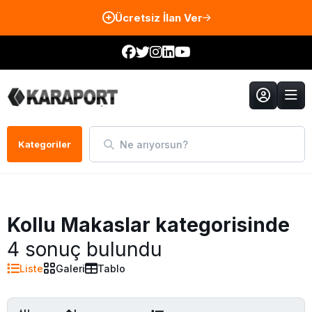
Ücretsiz İlan Ver
Ne arıyorsun?
Kategoriler
Kollu Makaslar kategorisinde
4 sonuç bulundu
Liste
Galeri
Tablo