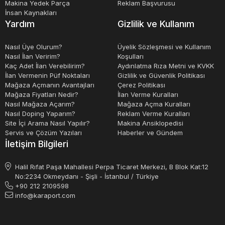
Makina Yedek Parça
Reklam Başvurusu
İnsan Kaynakları
Yardım
Gizlilik ve Kullanım
Nasıl Üye Olurum?
Üyelik Sözleşmesi ve Kullanım
Nasıl İlan Veririm?
Koşulları
Kaç Adet İlan Verebilirim?
Aydınlatma Rıza Metni ve KVKK
İlan Vermenin Püf Noktaları
Gizlilik ve Güvenlik Politikası
Mağaza Açmanın Avantajları
Çerez Politikası
Mağaza Fiyatları Nedir?
İlan Verme Kuralları
Nasıl Mağaza Açarım?
Mağaza Açma Kuralları
Nasıl Doping Yaparım?
Reklam Verme Kuralları
Site İçi Arama Nasıl Yapılır?
Makina Ansiklopedisi
Servis ve Çözüm Yazıları
Haberler ve Gündem
İletişim Bilgileri
Halil Rıfat Paşa Mahallesi Perpa Ticaret Merkezi, B Blok Kat:12
No:2234 Okmeydanı - Şişli - İstanbul / Türkiye
+90 212 2109598
info@karaport.com