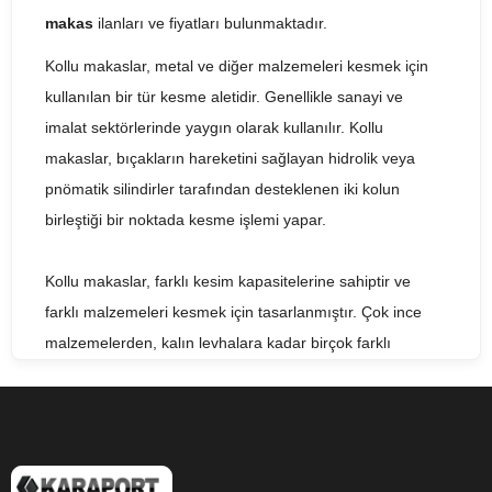
makas
ilanları ve fiyatları bulunmaktadır.
Kollu makaslar, metal ve diğer malzemeleri kesmek için
kullanılan bir tür kesme aletidir. Genellikle sanayi ve
imalat sektörlerinde yaygın olarak kullanılır. Kollu
makaslar, bıçakların hareketini sağlayan hidrolik veya
pnömatik silindirler tarafından desteklenen iki kolun
birleştiği bir noktada kesme işlemi yapar.
Kollu makaslar, farklı kesim kapasitelerine sahiptir ve
farklı malzemeleri kesmek için tasarlanmıştır. Çok ince
malzemelerden, kalın levhalara kadar birçok farklı
malzemeyi kesmek için kullanılabilirler. Bu makaslar,
kesme işlemini hızlı ve doğru bir şekilde gerçekleştirerek,
malzeme kaybını en aza indirir ve iş verimliliğini arttırır.