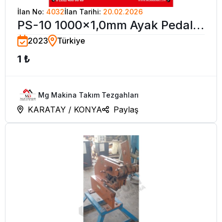
İlan No:
4032
İlan Tarihi:
20.02.2026
PS-10 1000×1,0mm Ayak Pedallı
2023
Türkiye
Makas
1 ₺
Mg Makina Takım Tezgahları
KARATAY / KONYA
Paylaş