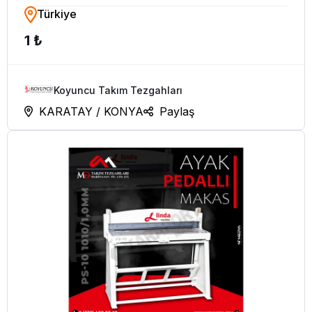
Türkiye
MM KOLLU GİYOTİN MAKAS
1 ₺
(SIFIR)
Koyuncu Takım Tezgahları
KARATAY / KONYA
Paylaş