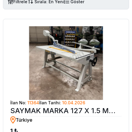
Filtrele
Sırala: En Yeni
Göster
İlan No:
11364
İlan Tarihi:
10.04.2026
SAYMAK MARKA 127 X 1.5 MM
Türkiye
KOLLU GİYOTİN MAKAS
1 ₺