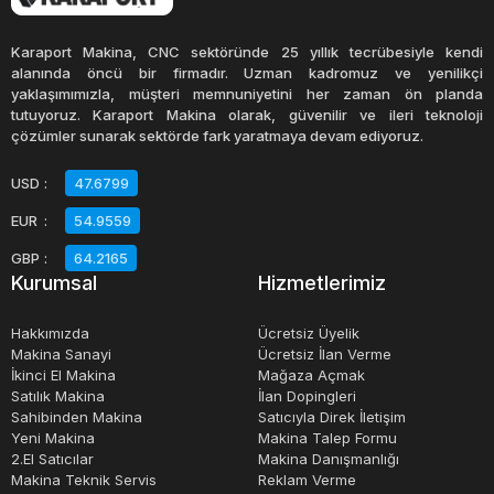
Kollu makaslar, çeşitli boyutlarda ve tiplerde bulunabilir. El
kollu makaslar, küçük kesim işlemleri için kullanılan hafif
Karaport Makina, CNC sektöründe 25 yıllık tecrübesiyle kendi
ve portatif bir seçenektir. Yüksek kapasiteli endüstriyel
alanında öncü bir firmadır. Uzman kadromuz ve yenilikçi
yaklaşımımızla, müşteri memnuniyetini her zaman ön planda
kollu makaslar ise daha büyük malzemeleri kesmek için
tutuyoruz. Karaport Makina olarak, güvenilir ve ileri teknoloji
tasarlanmıştır ve genellikle sabit bir konumda kullanılır.
çözümler sunarak sektörde fark yaratmaya devam ediyoruz.
USD
:
47.6799
Kollu makaslar, güvenlik konusunda da son derece
EUR
:
54.9559
önemlidir. Güvenlik kalkanları, acil durdurma düğmeleri ve
diğer güvenlik özellikleri, operatörlerin güvenli bir şekilde
GBP
:
64.2165
Kurumsal
Hizmetlerimiz
çalışmasını sağlar. İşletmeler, operatörlerin güvenliği için
kollu makasların periyodik bakımını ve onarımlarını
Hakkımızda
Ücretsiz Üyelik
yapmalıdır.
Makina Sanayi
Ücretsiz İlan Verme
İkinci El Makina
Mağaza Açmak
Satılık Makina
İlan Dopingleri
Sahibinden Makina
Satıcıyla Direk İletişim
Yeni Makina
Makina Talep Formu
2.El Satıcılar
Makina Danışmanlığı
Makina Teknik Servis
Reklam Verme