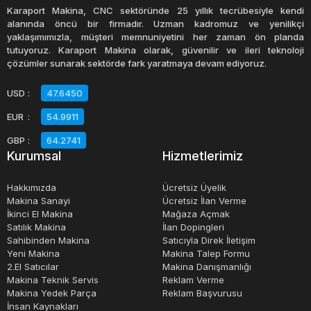
yer değiştirmiştir. Dijital kumpaslar, ölçüm sonuçlarını
Karaport Makina, CNC sektöründe 25 yıllık tecrübesiyle kendi
dijital olarak okuyabilen ve kaydedebilen hassas ölçüm
alanında öncü bir firmadır. Uzman kadromuz ve yenilikçi
yaklaşımımızla, müşteri memnuniyetini her zaman ön planda
aletleridir.
tutuyoruz. Karaport Makina olarak, güvenilir ve ileri teknoloji
çözümler sunarak sektörde fark yaratmaya devam ediyoruz.
Kumpaslar, endüstriyel kullanımdan sanatsal işlere kadar
USD
:
47.6450
birçok alanda kullanılırlar. Özellikle makine sanayinde,
EUR
:
54.9911
otomotiv endüstrisinde ve metal işleme işlemlerinde
yaygın olarak kullanılmaktadırlar. Ayrıca ahşap işleme,
GBP
:
64.2741
Kurumsal
Hizmetlerimiz
tekstil, inşaat ve diğer birçok sektörde de kullanılırlar.
Hakkımızda
Ücretsiz Üyelik
Kumpaslar, doğru ölçümler için periyodik olarak
Makina Sanayi
Ücretsiz İlan Verme
İkinci El Makina
Mağaza Açmak
kalibrasyon gerektirirler. Kalibrasyon işlemi, kumpasın
Satılık Makina
İlan Dopingleri
ölçü doğruluğunu kontrol ederek, sapmaları düzeltir ve
Sahibinden Makina
Satıcıyla Direk İletişim
ölçümlerin doğruluğunu arttırır. Bu nedenle, kumpasların
Yeni Makina
Makina Talep Formu
2.El Satıcılar
Makina Danışmanlığı
doğru kullanımı ve bakımı son derece önemlidir.
Makina Teknik Servis
Reklam Verme
Makina Yedek Parça
Reklam Başvurusu
İnsan Kaynakları