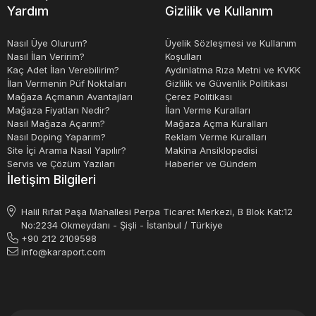
Sonuç olarak, kumpaslar, hassas ölçümler için kullanılan
Yardım
Gizlilik ve Kullanım
ölçü aletleridir. Endüstriyel kullanımlarının yanı sıra
sanatsal işlerde de sıklıkla kullanılan kumpaslar, doğru
Nasıl Üye Olurum?
Üyelik Sözleşmesi ve Kullanım
Nasıl İlan Veririm?
Koşulları
ölçüm sonuçları için periyodik kalibrasyon gerektirirler ve
Kaç Adet İlan Verebilirim?
Aydınlatma Rıza Metni ve KVKK
doğru kullanım ve bakımları son derece önemlidir.
İlan Vermenin Püf Noktaları
Gizlilik ve Güvenlik Politikası
Mağaza Açmanın Avantajları
Çerez Politikası
Mağaza Fiyatları Nedir?
İlan Verme Kuralları
Nasıl Mağaza Açarım?
Mağaza Açma Kuralları
Nasıl Doping Yaparım?
Reklam Verme Kuralları
Site İçi Arama Nasıl Yapılır?
Makina Ansiklopedisi
Servis ve Çözüm Yazıları
Haberler ve Gündem
İletişim Bilgileri
Halil Rıfat Paşa Mahallesi Perpa Ticaret Merkezi, B Blok Kat:12
No:2234 Okmeydanı - Şişli - İstanbul / Türkiye
+90 212 2109598
info@karaport.com