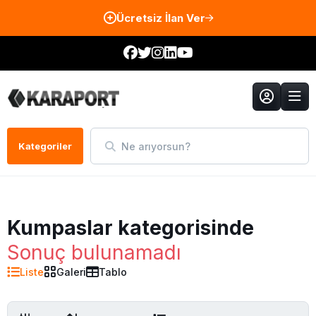
Ücretsiz İlan Ver
Ne arıyorsun?
Kategoriler
Kumpaslar kategorisinde
Sonuç bulunamadı
Liste
Galeri
Tablo