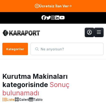
Ücretsiz İlan Ver
Ne arıyorsun?
Kategoriler
Kurutma Makinaları
kategorisinde
Sonuç
bulunamadı
Liste
Galeri
Tablo