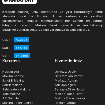
Gıda kurutma makineleri, çeşitli tiplerde gelir. Bazıları
sıcak hava, bazıları güneş enerjisi ve bazıları mikrodalga
Karaport Makina, CNC sektöründe 25 yıllık tecrübesiyle kendi
gibi teknolojileri kullanır. Gıdaların türüne ve kurutma
alanında öncü bir firmadır. Uzman kadromuz ve yenilikçi
yaklaşımımızla, müşteri memnuniyetini her zaman ön planda
işlemi için gereken zaman ve sıcaklığa bağlı olarak, farklı
tutuyoruz. Karaport Makina olarak, güvenilir ve ileri teknoloji
tipte makine seçenekleri mevcuttur.
çözümler sunarak sektörde fark yaratmaya devam ediyoruz.
USD
:
47.6625
Gıda kurutma makineleri, gıda işleme endüstrisinde
EUR
:
55.0168
önemli bir role sahiptir. Gıdaların daha uzun süre
saklanmasına ve daha az bozulmasına olanak tanır.
GBP
:
64.2698
Kurumsal
Hizmetlerimiz
Ayrıca, kurutma işlemi, gıdaların taşınması ve
depolanması sırasında daha az yer kaplamalarına olanak
Hakkımızda
Ücretsiz Üyelik
tanır.
Makina Sanayi
Ücretsiz İlan Verme
İkinci El Makina
Mağaza Açmak
Satılık Makina
İlan Dopingleri
Sahibinden Makina
Satıcıyla Direk İletişim
Yeni Makina
Makina Talep Formu
2.El Satıcılar
Makina Danışmanlığı
Makina Teknik Servis
Reklam Verme