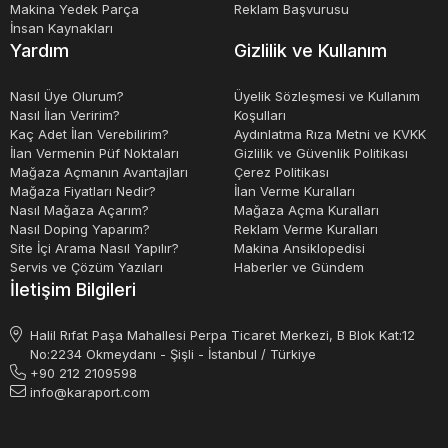
Makina Yedek Parça
Reklam Başvurusu
İnsan Kaynakları
Yardım
Gizlilik ve Kullanım
Nasıl Üye Olurum?
Üyelik Sözleşmesi ve Kullanım
Nasıl İlan Veririm?
Koşulları
Kaç Adet İlan Verebilirim?
Aydınlatma Rıza Metni ve KVKK
İlan Vermenin Püf Noktaları
Gizlilik ve Güvenlik Politikası
Mağaza Açmanın Avantajları
Çerez Politikası
Mağaza Fiyatları Nedir?
İlan Verme Kuralları
Nasıl Mağaza Açarım?
Mağaza Açma Kuralları
Nasıl Doping Yaparım?
Reklam Verme Kuralları
Site İçi Arama Nasıl Yapılır?
Makina Ansiklopedisi
Servis ve Çözüm Yazıları
Haberler ve Gündem
İletişim Bilgileri
Halil Rıfat Paşa Mahallesi Perpa Ticaret Merkezi, B Blok Kat:12
No:2234 Okmeydanı - Şişli - İstanbul / Türkiye
+90 212 2109598
info@karaport.com