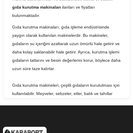
gıda kurutma makinaları
ilanları ve fiyatları
bulunmaktadır.
Gıda kurutma makinaları, gıda işleme endüstrisinde
yaygın olarak kullanılan makinelerdir. Bu makineler,
gıdaların su içeriğini azaltarak uzun ömürlü hale getirir ve
daha kolay saklanabilir hale getirir. Ayrıca, kurutma işlemi
gıdaların tatlarını ve besin değerlerini korur, böylece daha
uzun süre taze kalırlar.
Gıda kurutma makineleri, çeşitli gıdaların kurutulması için
kullanılabilir. Meyveler, sebzeler, etler, balık ve tahıllar
dahil olmak üzere birçok gıda türü kurutulabilir. Kurutma
işlemi, gıdaların su içeriğini azaltarak bakteri ve küf gibi
mikroorganizmaların büyümesini engeller.