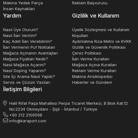
azaltılır ve çevre kirliliği en aza indirilir.
Makina Yedek Parça
Reklam Başvurusu
İnsan Kaynakları
Yardım
Gizlilik ve Kullanım
Sonuç olarak, lastik tekerlekli yükleyiciler, inşaat
sektöründe ve diğer endüstriyel faaliyetlerde kullanılan
Nasıl Üye Olurum?
Üyelik Sözleşmesi ve Kullanım
Nasıl İlan Veririm?
Koşulları
önemli bir makinedir. Bu makineler, malzeme taşıma
Kaç Adet İlan Verebilirim?
Aydınlatma Rıza Metni ve KVKK
işlemlerini hızlandırır, işgücü maliyetlerini azaltır, çevre
İlan Vermenin Püf Noktaları
Gizlilik ve Güvenlik Politikası
Mağaza Açmanın Avantajları
Çerez Politikası
dostudur ve üretkenliği artırır. Lastik tekerlekli
Mağaza Fiyatları Nedir?
İlan Verme Kuralları
yükleyicilerin güvenliği, çeşitli güvenlik özellikleri ile
Nasıl Mağaza Açarım?
Mağaza Açma Kuralları
Nasıl Doping Yaparım?
Reklam Verme Kuralları
sağlanmaktadır.
Site İçi Arama Nasıl Yapılır?
Makina Ansiklopedisi
Servis ve Çözüm Yazıları
Haberler ve Gündem
İletişim Bilgileri
Halil Rıfat Paşa Mahallesi Perpa Ticaret Merkezi, B Blok Kat:12
No:2234 Okmeydanı - Şişli - İstanbul / Türkiye
+90 212 2109598
info@karaport.com