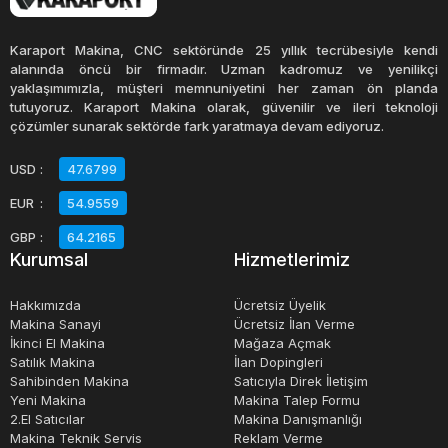
durum durdurma düğmesi, geri görüş kamerası, sinyal
sesleri ve diğer güvenlik cihazları bulunabilir.
Karaport Makina, CNC sektöründe 25 yıllık tecrübesiyle kendi
alanında öncü bir firmadır. Uzman kadromuz ve yenilikçi
yaklaşımımızla, müşteri memnuniyetini her zaman ön planda
Lastik tekerlekli yükleyicilerin kullanımı oldukça kolaydır.
tutuyoruz. Karaport Makina olarak, güvenilir ve ileri teknoloji
Operatörler, genellikle kabin içindeki kontrol panelleri
çözümler sunarak sektörde fark yaratmaya devam ediyoruz.
üzerinden yükleyiciyi kontrol ederler. Yükleyiciler, hızlı ve
USD
:
47.6799
hassas yüklemeler yapabilen hidrolik sistemler tarafından
EUR
:
54.9559
kontrol edilir. Bu hidrolik sistemler, operatörlere yükleyiciyi
kolayca ve hızlı bir şekilde kontrol etme imkanı verir.
GBP
:
64.2165
Kurumsal
Hizmetlerimiz
Lastik tekerlekli yükleyiciler, inşaat sektöründe, maden
Hakkımızda
Ücretsiz Üyelik
işletmelerinde ve diğer endüstriyel faaliyetlerde önemli bir
Makina Sanayi
Ücretsiz İlan Verme
İkinci El Makina
Mağaza Açmak
rol oynarlar. Bu makineler, malzeme taşıma işlemlerini
Satılık Makina
İlan Dopingleri
hızlandırır, işgücü maliyetlerini azaltır ve üretkenliği artırır.
Sahibinden Makina
Satıcıyla Direk İletişim
Lastik tekerlekli yükleyiciler, aynı zamanda çevre
Yeni Makina
Makina Talep Formu
2.El Satıcılar
Makina Danışmanlığı
dostudur, çünkü yakıt verimliliği artırılarak yakıt tüketimi
Makina Teknik Servis
Reklam Verme