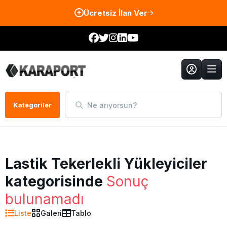
Ücretsiz İlan Ver
Ne arıyorsun?
Kategoriler
Lastik Tekerlekli Yükleyiciler
kategorisinde
Sonuç
bulunamadı
Liste
Galeri
Tablo