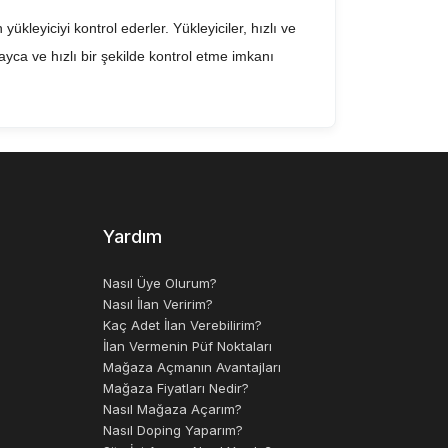
yükleyiciyi kontrol ederler. Yükleyiciler, hızlı ve
layca ve hızlı bir şekilde kontrol etme imkanı
oynarlar. Bu makineler, malzeme taşıma işlemlerini
nkü yakıt verimliliği artırılarak yakıt tüketimi
Yardım
kinedir. Bu makineler, malzeme taşıma işlemlerini
li güvenlik özellikleri ile sağlanmaktadır.
Nasıl Üye Olurum?
Nasıl İlan Veririm?
Kaç Adet İlan Verebilirim?
İlan Vermenin Püf Noktaları
Mağaza Açmanın Avantajları
Mağaza Fiyatları Nedir?
Nasıl Mağaza Açarım?
Nasıl Doping Yaparım?