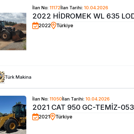
İlan No:
11172
İlan Tarihi:
10.04.2026
2022 HİDROMEK WL 635 LO
2022
Türkiye
YENİ-0532 303 0550
Türk Makina
İlan No:
11050
İlan Tarihi:
10.04.2026
2021 CAT 950 GC-TEMİZ-053
2021
Türkiye