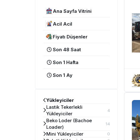
Ana Sayfa Vitrini
Acil Acil
Fiyatı Düşenler
Son 48 Saat
Son 1 Hafta
Son 1 Ay
Yükleyiciler
Lastik Tekerlekli
4
Yükleyiciler
Beko Loder (Bachoe
14
Loader)
Mini Yükleyiciler
0