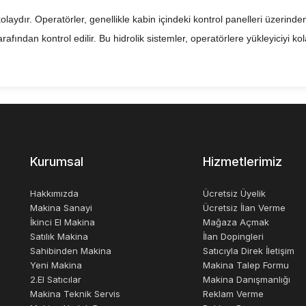
olaydır. Operatörler, genellikle kabin içindeki kontrol panelleri üzerinden 
afından kontrol edilir. Bu hidrolik sistemler, operatörlere yükleyiciyi ko
, maden işletmelerinde ve diğer endüstriyel faaliyetlerde önemli bir rol 
liği artırır. Lastik tekerlekli yükleyiciler, aynı zamanda çevre dostudur, çü
Kurumsal
Hizmetlerimiz
aat sektöründe ve diğer endüstriyel faaliyetlerde kullanılan önemli bir ma
udur ve üretkenliği artırır. Lastik tekerlekli yükleyicilerin güvenliği, çeşit
Hakkımızda
Ücretsiz Üyelik
Makina Sanayi
Ücretsiz İlan Verme
İkinci El Makina
Mağaza Açmak
Satılık Makina
İlan Dopingleri
Sahibinden Makina
Satıcıyla Direk İletişim
Yeni Makina
Makina Talep Formu
2.El Satıcılar
Makina Danışmanlığı
Makina Teknik Servis
Reklam Verme