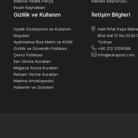
Makina Yedek Parça
Reklam Başvurusu
İnsan Kaynakları
Gizlilik ve Kullanım
İletişim Bilgileri
Üyelik Sözleşmesi ve Kullanım
Halil Rıfat Paşa Maha
Koşulları
Blok Kat:12 No:2234 O
Aydınlatma Rıza Metni ve KVKK
Türkiye
Gizlilik ve Güvenlik Politikası
+90 212 2109598
Çerez Politikası
info@karaport.com
İlan Verme Kuralları
Mağaza Açma Kuralları
Reklam Verme Kuralları
Makina Ansiklopedisi
Haberler ve Gündem