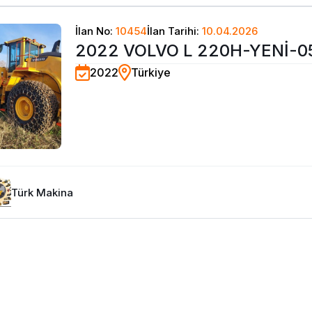
İlan No:
10454
İlan Tarihi:
10.04.2026
2022 VOLVO L 220H-YENİ-0
2022
Türkiye
0550
Türk Makina