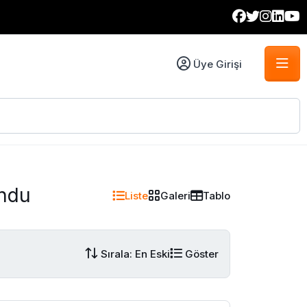
Üye Girişi
undu
Liste
Galeri
Tablo
Sırala: En Eski
Göster