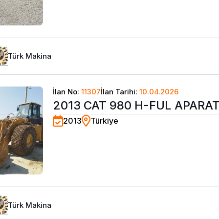
Türk Makina
İlan No:
11307
İlan Tarihi:
10.04.2026
2013 CAT 980 H-FUL APARAT
2013
Türkiye
0532 303 0550
Türk Makina