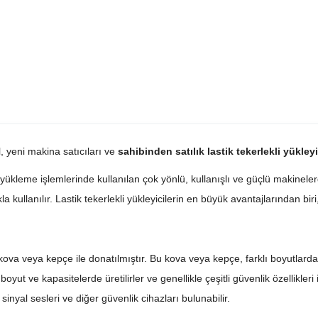
, yeni makina satıcıları ve
sahibinden satılık lastik tekerlekli yükley
yükleme işlemlerinde kullanılan çok yönlü, kullanışlı ve güçlü makinelerdi
 kullanılır. Lastik tekerlekli yükleyicilerin en büyük avantajlarından biri
bir kova veya kepçe ile donatılmıştır. Bu kova veya kepçe, farklı boyutla
ı boyut ve kapasitelerde üretilirler ve genellikle çeşitli güvenlik özellikleri
yal sesleri ve diğer güvenlik cihazları bulunabilir.