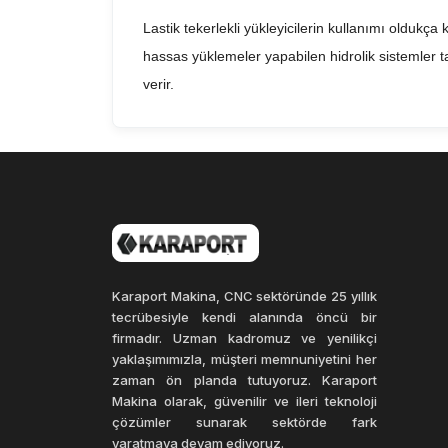
Lastik tekerlekli yükleyicilerin kullanımı oldukça k
hassas yüklemeler yapabilen hidrolik sistemler tar
verir.
Lastik tekerlekli yükleyiciler, inşaat sektöründe
hızlandırır, işgücü maliyetlerini azaltır ve üretken
azaltılır ve çevre kirliliği en aza indirilir.
Sonuç olarak, lastik tekerlekli yükleyiciler, inş
hızlandırır, işgücü maliyetlerini azaltır, çevre dost
Karaport Makina, CNC sektöründe 25 yıllık
tecrübesiyle kendi alanında öncü bir
firmadır. Uzman kadromuz ve yenilikçi
yaklaşımımızla, müşteri memnuniyetini her
zaman ön planda tutuyoruz. Karaport
Makina olarak, güvenilir ve ileri teknoloji
çözümler sunarak sektörde fark
yaratmaya devam ediyoruz.