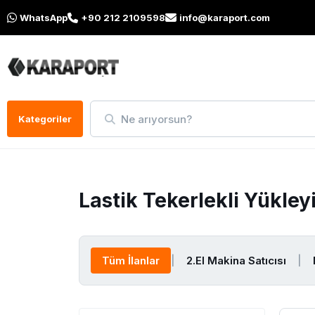
WhatsApp
+90 212 2109598
info@karaport.com
Ne arıyorsun?
Kategoriler
Lastik Tekerlekli Yükley
Tüm İlanlar
|
2.El Makina Satıcısı
|