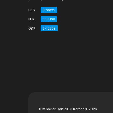
USD
:
47.6625
EUR
:
55.0168
GBP
:
64.2698
Tüm hakları saklıdır. © Karaport. 2026