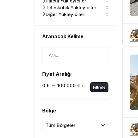
Paletli Yükleyiciler
0
Teleskobik Yükleyiciler
0
Diğer Yükleyiciler
0
Aranacak Kelime
Fiyat Aralığı
0 €
100.000 € +
Filtrele
Bölge
Tüm Bölgeler