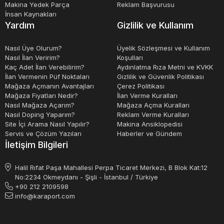
azaltılır ve çevre kirliliği en aza indirilir.
Makina Yedek Parça
Reklam Başvurusu
İnsan Kaynakları
Yardım
Gizlilik ve Kullanım
Sonuç olarak, lastik tekerlekli yükleyiciler, inşaat
sektöründe ve diğer endüstriyel faaliyetlerde kullanılan
Nasıl Üye Olurum?
Üyelik Sözleşmesi ve Kullanım
Nasıl İlan Veririm?
Koşulları
önemli bir makinedir. Bu makineler, malzeme taşıma
Kaç Adet İlan Verebilirim?
Aydınlatma Rıza Metni ve KVKK
işlemlerini hızlandırır, işgücü maliyetlerini azaltır, çevre
İlan Vermenin Püf Noktaları
Gizlilik ve Güvenlik Politikası
Mağaza Açmanın Avantajları
Çerez Politikası
dostudur ve üretkenliği artırır. Lastik tekerlekli
Mağaza Fiyatları Nedir?
İlan Verme Kuralları
yükleyicilerin güvenliği, çeşitli güvenlik özellikleri ile
Nasıl Mağaza Açarım?
Mağaza Açma Kuralları
Nasıl Doping Yaparım?
Reklam Verme Kuralları
sağlanmaktadır.
Site İçi Arama Nasıl Yapılır?
Makina Ansiklopedisi
Servis ve Çözüm Yazıları
Haberler ve Gündem
İletişim Bilgileri
Halil Rıfat Paşa Mahallesi Perpa Ticaret Merkezi, B Blok Kat:12
No:2234 Okmeydanı - Şişli - İstanbul / Türkiye
+90 212 2109598
info@karaport.com