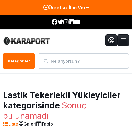
Ücretsiz İlan Ver
Ne arıyorsun?
Kategoriler
Lastik Tekerlekli Yükleyiciler
kategorisinde
Sonuç
bulunamadı
Liste
Galeri
Tablo