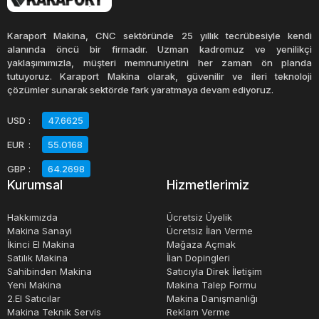
durum durdurma düğmesi, geri görüş kamerası, sinyal
sesleri ve diğer güvenlik cihazları bulunabilir.
Karaport Makina, CNC sektöründe 25 yıllık tecrübesiyle kendi
alanında öncü bir firmadır. Uzman kadromuz ve yenilikçi
yaklaşımımızla, müşteri memnuniyetini her zaman ön planda
Lastik tekerlekli yükleyicilerin kullanımı oldukça kolaydır.
tutuyoruz. Karaport Makina olarak, güvenilir ve ileri teknoloji
Operatörler, genellikle kabin içindeki kontrol panelleri
çözümler sunarak sektörde fark yaratmaya devam ediyoruz.
üzerinden yükleyiciyi kontrol ederler. Yükleyiciler, hızlı ve
USD
:
47.6625
hassas yüklemeler yapabilen hidrolik sistemler tarafından
EUR
:
55.0168
kontrol edilir. Bu hidrolik sistemler, operatörlere yükleyiciyi
kolayca ve hızlı bir şekilde kontrol etme imkanı verir.
GBP
:
64.2698
Kurumsal
Hizmetlerimiz
Lastik tekerlekli yükleyiciler, inşaat sektöründe, maden
Hakkımızda
Ücretsiz Üyelik
işletmelerinde ve diğer endüstriyel faaliyetlerde önemli bir
Makina Sanayi
Ücretsiz İlan Verme
İkinci El Makina
Mağaza Açmak
rol oynarlar. Bu makineler, malzeme taşıma işlemlerini
Satılık Makina
İlan Dopingleri
hızlandırır, işgücü maliyetlerini azaltır ve üretkenliği artırır.
Sahibinden Makina
Satıcıyla Direk İletişim
Lastik tekerlekli yükleyiciler, aynı zamanda çevre
Yeni Makina
Makina Talep Formu
2.El Satıcılar
Makina Danışmanlığı
dostudur, çünkü yakıt verimliliği artırılarak yakıt tüketimi
Makina Teknik Servis
Reklam Verme