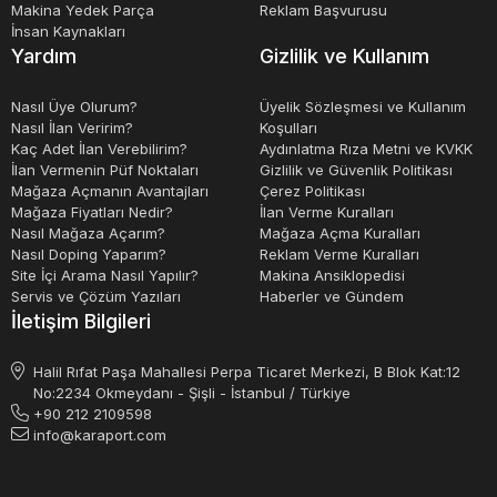
Makina Yedek Parça
Reklam Başvurusu
İnsan Kaynakları
Yardım
Gizlilik ve Kullanım
Nasıl Üye Olurum?
Üyelik Sözleşmesi ve Kullanım
Nasıl İlan Veririm?
Koşulları
Kaç Adet İlan Verebilirim?
Aydınlatma Rıza Metni ve KVKK
İlan Vermenin Püf Noktaları
Gizlilik ve Güvenlik Politikası
Mağaza Açmanın Avantajları
Çerez Politikası
Mağaza Fiyatları Nedir?
İlan Verme Kuralları
Nasıl Mağaza Açarım?
Mağaza Açma Kuralları
Nasıl Doping Yaparım?
Reklam Verme Kuralları
Site İçi Arama Nasıl Yapılır?
Makina Ansiklopedisi
Servis ve Çözüm Yazıları
Haberler ve Gündem
İletişim Bilgileri
Halil Rıfat Paşa Mahallesi Perpa Ticaret Merkezi, B Blok Kat:12
No:2234 Okmeydanı - Şişli - İstanbul / Türkiye
+90 212 2109598
info@karaport.com