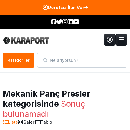
Ücretsiz İlan Ver
Ne arıyorsun?
Kategoriler
Mekanik Panç Presler
kategorisinde
Sonuç
bulunamadı
Liste
Galeri
Tablo