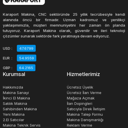
Mekanik panç pres tezgahları, yüksek üretkenlik, yüksek
doğruluk ve dayanıklılık sağlar. Aynı zamanda, farklı
Karaport Makina, CNC sektöründe 25 yıllık tecrübesiyle kendi
kalıpların kullanımı sayesinde birçok farklı şekil ve boyutta
alanında öncü bir firmadır. Uzman kadromuz ve yenilikçi
yaklaşımımızla, müşteri memnuniyetini her zaman ön planda
metal levha işlenebilir. Bu tezgahlar, güvenlik ekipmanları
tutuyoruz. Karaport Makina olarak, güvenilir ve ileri teknoloji
ile donatılarak güvenli bir şekilde kullanılabilirler.
çözümler sunarak sektörde fark yaratmaya devam ediyoruz.
USD
:
47.6799
Mekanik panç pres tezgahları, üretim hattında önemli bir
EUR
:
54.9559
rol oynarlar ve genellikle seri üretimde kullanılırlar. Uzun
ömürlü yapıları ve üretkenlikleri sayesinde, işletmelerin
GBP
:
64.2165
Kurumsal
Hizmetlerimiz
üretim verimliliğini artırmak ve maliyetleri azaltmak için
önemli bir araçtır.
Hakkımızda
Ücretsiz Üyelik
Makina Sanayi
Ücretsiz İlan Verme
İkinci El Makina
Mağaza Açmak
Satılık Makina
İlan Dopingleri
Sahibinden Makina
Satıcıyla Direk İletişim
Yeni Makina
Makina Talep Formu
2.El Satıcılar
Makina Danışmanlığı
Makina Teknik Servis
Reklam Verme