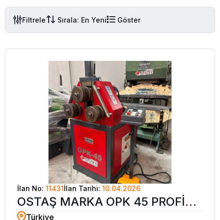
Filtrele
Sırala: En Yeni
Göster
İlan No:
11431
İlan Tarihi:
10.04.2026
OSTAŞ MARKA OPK 45 PROFİL
Türkiye
VE BORU BÜKME MAKİNASI