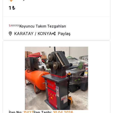
1 ₺
(DİJİTALLİ)
Koyuncu Takım Tezgahları
KARATAY / KONYA
Paylaş
İlan No:
11427
İlan Tarihi:
10.04.2026