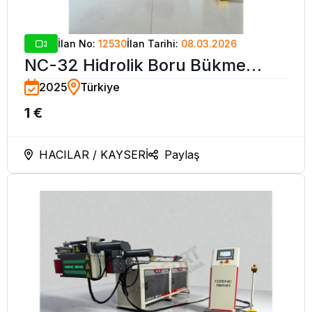
İlan No:
12530
İlan Tarihi:
08.03.2026
NC-32 Hidrolik Boru Bükme
2025
Türkiye
Makinesi - OZENC BEND
1 €
HACILAR / KAYSERİ
Paylaş