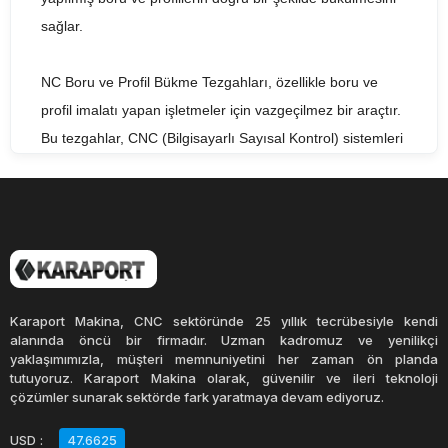
sağlar.
NC Boru ve Profil Bükme Tezgahları, özellikle boru ve
profil imalatı yapan işletmeler için vazgeçilmez bir araçtır.
Bu tezgahlar, CNC (Bilgisayarlı Sayısal Kontrol) sistemleri
sayesinde yüksek hassasiyetli bükme işlemleri
yapabilirler. CNC sistemi, borunun veya profilin istenilen
ölçüde bükülmesini sağlamak için programlanabilir. Bu
sayede, yüksek hassasiyetli ve tekrarlanabilir sonuçlar
elde edilir.
Karaport Makina, CNC sektöründe 25 yıllık tecrübesiyle kendi
NC Boru ve Profil Bükme Tezgahları, çeşitli endüstrilerde
alanında öncü bir firmadır. Uzman kadromuz ve yenilikçi
yaklaşımımızla, müşteri memnuniyetini her zaman ön planda
kullanılan birçok farklı boru ve profil şekillerini bükme
tutuyoruz. Karaport Makina olarak, güvenilir ve ileri teknoloji
kapasitesine sahiptir. Bu tezgahlar, boru ve profillerin
çözümler sunarak sektörde fark yaratmaya devam ediyoruz.
yüksek hızlı bükülmesini sağlayarak zamandan ve
USD
:
47.6625
işgücünden tasarruf etmenizi sağlar. Ayrıca, operatör