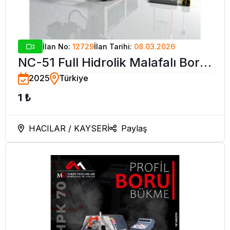
İlan No:
12729
İlan Tarihi:
08.03.2026
NC-51 Full Hidrolik Malafalı Boru
2025
Türkiye
Bükme Makinesi - OZENC BEND
1 ₺
HACILAR / KAYSERİ
Paylaş