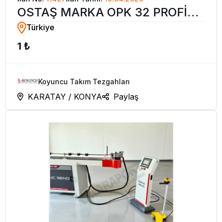
OSTAŞ MARKA OPK 32 PROFİL
Türkiye
VE BORU BÜKME MAKİNASI
1 ₺
Koyuncu Takım Tezgahları
KARATAY / KONYA
Paylaş