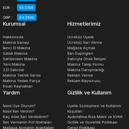
EUR
:
55.0168
hatalarını önlemek için otomatik olarak çalışabilirler.
GBP
:
64.2698
Kurumsal
Hizmetlerimiz
NC Boru ve Profil Bükme Tezgahları, boru ve profil bükme
işlemlerinde yüksek verimlilik ve kalite sağlar. Bu
Hakkımızda
Ücretsiz Üyelik
tezgahlar, hem işletmelerin verimliliğini artırır hem de
Makina Sanayi
Ücretsiz İlan Verme
İkinci El Makina
Mağaza Açmak
müşteri memnuniyetini en üst düzeye çıkarır.
Satılık Makina
İlan Dopingleri
Sahibinden Makina
Satıcıyla Direk İletişim
Yeni Makina
Makina Talep Formu
2.El Satıcılar
Makina Danışmanlığı
Makina Teknik Servis
Reklam Verme
Makina Yedek Parça
Reklam Başvurusu
İnsan Kaynakları
Yardım
Gizlilik ve Kullanım
Nasıl Üye Olurum?
Üyelik Sözleşmesi ve Kullanım
Nasıl İlan Veririm?
Koşulları
Kaç Adet İlan Verebilirim?
Aydınlatma Rıza Metni ve KVKK
İlan Vermenin Püf Noktaları
Gizlilik ve Güvenlik Politikası
Mağaza Açmanın Avantajları
Çerez Politikası