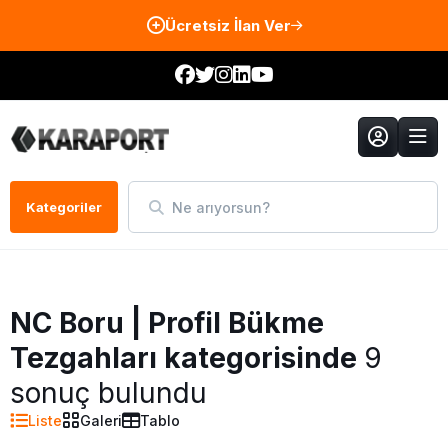
Ücretsiz İlan Ver
Ne arıyorsun?
Kategoriler
NC Boru | Profil Bükme
Tezgahları kategorisinde
9
sonuç bulundu
Liste
Galeri
Tablo