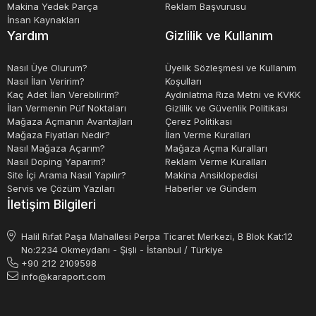
kontrol edilen yükleyiciler, malzemelerin yüklenmesi ve
Makina Yedek Parça
Reklam Başvurusu
İnsan Kaynakları
boşaltılması işlemlerini kolaylaştırır. Paletli yükleyiciler,
Yardım
Gizlilik ve Kullanım
operatörlere yüksek verimlilik sağlayan hidrolik sistemlerle
donatılmıştır.
Nasıl Üye Olurum?
Üyelik Sözleşmesi ve Kullanım
Nasıl İlan Veririm?
Koşulları
Kaç Adet İlan Verebilirim?
Aydınlatma Rıza Metni ve KVKK
Sonuç olarak, paletli yükleyiciler, malzeme taşıma
İlan Vermenin Püf Noktaları
Gizlilik ve Güvenlik Politikası
Mağaza Açmanın Avantajları
Çerez Politikası
işlemlerinde kullanılan çok amaçlı makinelerdir. Bu
Mağaza Fiyatları Nedir?
İlan Verme Kuralları
makineler, yüksek verimlilikleri ve taşıma kapasiteleri ile
Nasıl Mağaza Açarım?
Mağaza Açma Kuralları
Nasıl Doping Yaparım?
Reklam Verme Kuralları
öne çıkarlar. Paletli yükleyiciler, dar alanlarda çalışmak
Site İçi Arama Nasıl Yapılır?
Makina Ansiklopedisi
için idealdirler ve zorlu koşullarda kullanılabilirler. Bu
Servis ve Çözüm Yazıları
Haberler ve Gündem
İletişim Bilgileri
makineler, çevre dostu motorlar ile donatılmıştır ve
operatörlerin kolayca kontrol edebilecekleri hidrolik
Halil Rıfat Paşa Mahallesi Perpa Ticaret Merkezi, B Blok Kat:12
sistemlerle donatılmıştır.
No:2234 Okmeydanı - Şişli - İstanbul / Türkiye
+90 212 2109598
info@karaport.com