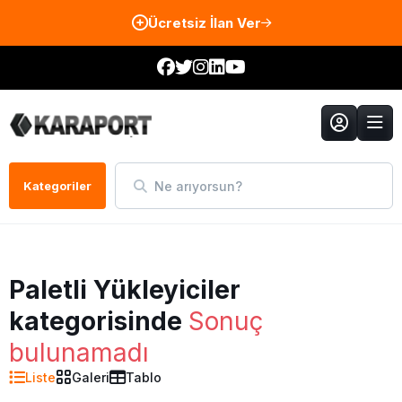
Ücretsiz İlan Ver
Ne arıyorsun?
Kategoriler
Paletli Yükleyiciler
kategorisinde
Sonuç
bulunamadı
Liste
Galeri
Tablo