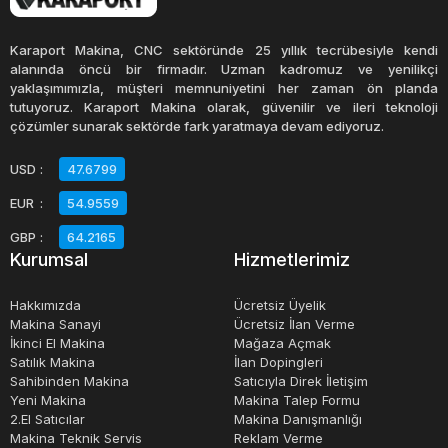
Paletli yükleyiciler, zorlu koşullarda çalışmak için
Karaport Makina, CNC sektöründe 25 yıllık tecrübesiyle kendi
tasarlanmıştır. Bu makineler, çeşitli arazi koşullarında
alanında öncü bir firmadır. Uzman kadromuz ve yenilikçi
yaklaşımımızla, müşteri memnuniyetini her zaman ön planda
kullanılabilirler ve sert zeminlerde bile yüksek performans
tutuyoruz. Karaport Makina olarak, güvenilir ve ileri teknoloji
gösterirler. Paletli yükleyiciler, genellikle yakıt tasarrufu
çözümler sunarak sektörde fark yaratmaya devam ediyoruz.
sağlayan ve çevre dostu olan motorlarla donatılmıştır.
USD
:
47.6799
EUR
:
54.9559
Paletli yükleyicilerin birçok avantajı vardır. Özellikle dar
alanlarda çalışmak için idealdirler. Paletli yükleyiciler,
GBP
:
64.2165
Kurumsal
Hizmetlerimiz
tekerlekli yükleyicilere göre daha az yer kaplarlar ve daha
yüksek manevra kabiliyetine sahiptirler. Ayrıca, paletli
Hakkımızda
Ücretsiz Üyelik
yükleyiciler daha fazla yük kapasitesine sahip olabilirler.
Makina Sanayi
Ücretsiz İlan Verme
İkinci El Makina
Mağaza Açmak
Satılık Makina
İlan Dopingleri
Paletli yükleyicilerin kullanımı oldukça kolaydır.
Sahibinden Makina
Satıcıyla Direk İletişim
Operatörler, genellikle kabin içindeki kontrol panelleri
Yeni Makina
Makina Talep Formu
2.El Satıcılar
Makina Danışmanlığı
üzerinden yükleyiciyi kontrol ederler. Hidrolik kollar ile
Makina Teknik Servis
Reklam Verme