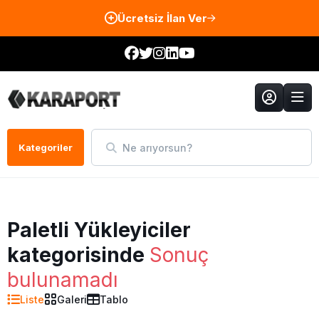
Ücretsiz İlan Ver
Ne arıyorsun?
Kategoriler
Paletli Yükleyiciler
kategorisinde
Sonuç
bulunamadı
Liste
Galeri
Tablo