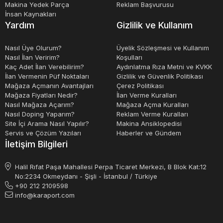
kontrol edilen yükleyiciler, malzemelerin yüklenmesi ve
Makina Yedek Parça
Reklam Başvurusu
İnsan Kaynakları
boşaltılması işlemlerini kolaylaştırır. Paletli yükleyiciler,
Yardım
Gizlilik ve Kullanım
operatörlere yüksek verimlilik sağlayan hidrolik sistemlerle
donatılmıştır.
Nasıl Üye Olurum?
Üyelik Sözleşmesi ve Kullanım
Nasıl İlan Veririm?
Koşulları
Kaç Adet İlan Verebilirim?
Aydınlatma Rıza Metni ve KVKK
Sonuç olarak, paletli yükleyiciler, malzeme taşıma
İlan Vermenin Püf Noktaları
Gizlilik ve Güvenlik Politikası
Mağaza Açmanın Avantajları
Çerez Politikası
işlemlerinde kullanılan çok amaçlı makinelerdir. Bu
Mağaza Fiyatları Nedir?
İlan Verme Kuralları
makineler, yüksek verimlilikleri ve taşıma kapasiteleri ile
Nasıl Mağaza Açarım?
Mağaza Açma Kuralları
Nasıl Doping Yaparım?
Reklam Verme Kuralları
öne çıkarlar. Paletli yükleyiciler, dar alanlarda çalışmak
Site İçi Arama Nasıl Yapılır?
Makina Ansiklopedisi
için idealdirler ve zorlu koşullarda kullanılabilirler. Bu
Servis ve Çözüm Yazıları
Haberler ve Gündem
İletişim Bilgileri
makineler, çevre dostu motorlar ile donatılmıştır ve
operatörlerin kolayca kontrol edebilecekleri hidrolik
Halil Rıfat Paşa Mahallesi Perpa Ticaret Merkezi, B Blok Kat:12
sistemlerle donatılmıştır.
No:2234 Okmeydanı - Şişli - İstanbul / Türkiye
+90 212 2109598
info@karaport.com