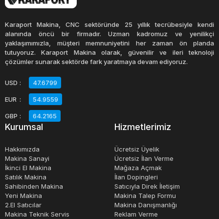
Paletli yükleyiciler, zorlu koşullarda çalışmak için
Karaport Makina, CNC sektöründe 25 yıllık tecrübesiyle kendi
tasarlanmıştır. Bu makineler, çeşitli arazi koşullarında
alanında öncü bir firmadır. Uzman kadromuz ve yenilikçi
yaklaşımımızla, müşteri memnuniyetini her zaman ön planda
kullanılabilirler ve sert zeminlerde bile yüksek performans
tutuyoruz. Karaport Makina olarak, güvenilir ve ileri teknoloji
gösterirler. Paletli yükleyiciler, genellikle yakıt tasarrufu
çözümler sunarak sektörde fark yaratmaya devam ediyoruz.
sağlayan ve çevre dostu olan motorlarla donatılmıştır.
USD
:
47.6799
EUR
:
54.9559
Paletli yükleyicilerin birçok avantajı vardır. Özellikle dar
alanlarda çalışmak için idealdirler. Paletli yükleyiciler,
GBP
:
64.2165
Kurumsal
Hizmetlerimiz
tekerlekli yükleyicilere göre daha az yer kaplarlar ve daha
yüksek manevra kabiliyetine sahiptirler. Ayrıca, paletli
Hakkımızda
Ücretsiz Üyelik
yükleyiciler daha fazla yük kapasitesine sahip olabilirler.
Makina Sanayi
Ücretsiz İlan Verme
İkinci El Makina
Mağaza Açmak
Satılık Makina
İlan Dopingleri
Paletli yükleyicilerin kullanımı oldukça kolaydır.
Sahibinden Makina
Satıcıyla Direk İletişim
Operatörler, genellikle kabin içindeki kontrol panelleri
Yeni Makina
Makina Talep Formu
2.El Satıcılar
Makina Danışmanlığı
üzerinden yükleyiciyi kontrol ederler. Hidrolik kollar ile
Makina Teknik Servis
Reklam Verme