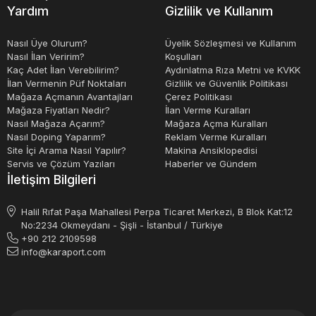
özel tipleri de içerebilir. Bazı rulmanlar, örneğin yüksek
Yardım
Gizlilik ve Kullanım
hızlı uygulamalarda kullanılan, daha düşük sürtünme ve
daha az ısı üreten seramik bilyelerle de yapılabilmektedir.
Nasıl Üye Olurum?
Üyelik Sözleşmesi ve Kullanım
Nasıl İlan Veririm?
Koşulları
Kaç Adet İlan Verebilirim?
Aydınlatma Rıza Metni ve KVKK
İlan Vermenin Püf Noktaları
Gizlilik ve Güvenlik Politikası
Mağaza Açmanın Avantajları
Çerez Politikası
Mağaza Fiyatları Nedir?
İlan Verme Kuralları
Nasıl Mağaza Açarım?
Mağaza Açma Kuralları
Nasıl Doping Yaparım?
Reklam Verme Kuralları
Site İçi Arama Nasıl Yapılır?
Makina Ansiklopedisi
Servis ve Çözüm Yazıları
Haberler ve Gündem
İletişim Bilgileri
Halil Rıfat Paşa Mahallesi Perpa Ticaret Merkezi, B Blok Kat:12
No:2234 Okmeydanı - Şişli - İstanbul / Türkiye
+90 212 2109598
info@karaport.com