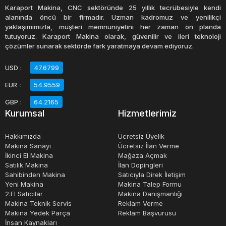
Karaport Makina, CNC sektöründe 25 yıllık tecrübesiyle kendi
Rulmanların türleri, farklı yükler için tasarlanmış farklı
alanında öncü bir firmadır. Uzman kadromuz ve yenilikçi
yaklaşımımızla, müşteri memnuniyetini her zaman ön planda
yapılarla birlikte gelir. Örneğin, bilyeli rulmanlar, rulman
tutuyoruz. Karaport Makina olarak, güvenilir ve ileri teknoloji
bilyeleri aracılığıyla yükleri taşırken, makaralı rulmanlar,
çözümler sunarak sektörde fark yaratmaya devam ediyoruz.
yükleri bir iç halka üzerinde yuvarlanan makaralar
USD
:
47.6799
aracılığıyla taşır. Küresel rulmanlar, eşlik eden yükleri
EUR
:
54.9559
taşımak için tasarlanmıştır ve bir çift yuvarlanma bileziği
arasında küre şeklinde bir yüzeyi olan bir rulmandır. Konik
GBP
:
64.2165
Kurumsal
Hizmetlerimiz
makaralı rulmanlar ise, büyük eşlik eden yükleri taşımak
için tasarlanmıştır ve konik şekilli makaraları ile dikkat
Hakkımızda
Ücretsiz Üyelik
çekerler.
Makina Sanayi
Ücretsiz İlan Verme
İkinci El Makina
Mağaza Açmak
Satılık Makina
İlan Dopingleri
Rulmanlar ayrıca, aksiyel yükleri taşımak için tasarlanmış
Sahibinden Makina
Satıcıyla Direk İletişim
yuvalı rulmanlar, eşlik eden yükleri taşımak için
Yeni Makina
Makina Talep Formu
2.El Satıcılar
Makina Danışmanlığı
tasarlanmış kombine rulmanlar ve daha spesifik
Makina Teknik Servis
Reklam Verme
endüstriyel ihtiyaçlar için tasarlanmış özel rulmanlar gibi
Makina Yedek Parça
Reklam Başvurusu
İnsan Kaynakları