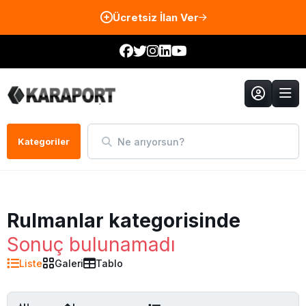
Ücretsiz İlan Ver
Ne arıyorsun?
Kategoriler
Rulmanlar kategorisinde
Sonuç bulunamadı
Liste
Galeri
Tablo