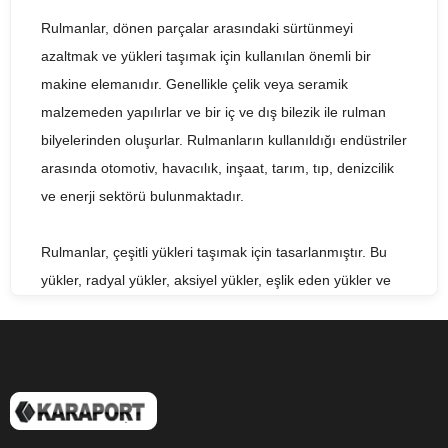
Rulmanlar, dönen parçalar arasındaki sürtünmeyi
azaltmak ve yükleri taşımak için kullanılan önemli bir
makine elemanıdır. Genellikle çelik veya seramik
malzemeden yapılırlar ve bir iç ve dış bilezik ile rulman
bilyelerinden oluşurlar. Rulmanların kullanıldığı endüstriler
arasında otomotiv, havacılık, inşaat, tarım, tıp, denizcilik
ve enerji sektörü bulunmaktadır.
Rulmanlar, çeşitli yükleri taşımak için tasarlanmıştır. Bu
yükler, radyal yükler, aksiyel yükler, eşlik eden yükler ve
momentler olabilir. Radyal yükler, dönen parçanın
merkezinden uzaklaşan yüklerdir. Aksiyel yükler ise dönen
parçanın eksenine doğru olan yüklerdir. Eşlik eden yükler
ise radyal ve aksiyel yüklerin birleşimidir ve momentler ise
dönen parçanın eksenindeki dönmeye bağlı yüklerdir.