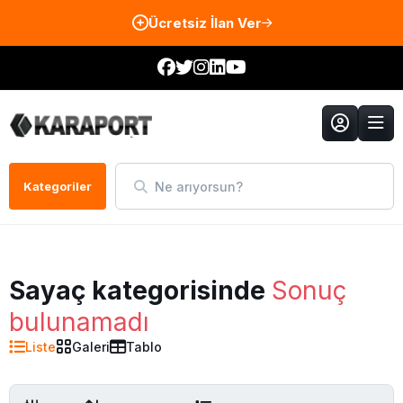
Ücretsiz İlan Ver
Ne arıyorsun?
Kategoriler
Sayaç kategorisinde
Sonuç
bulunamadı
Liste
Galeri
Tablo