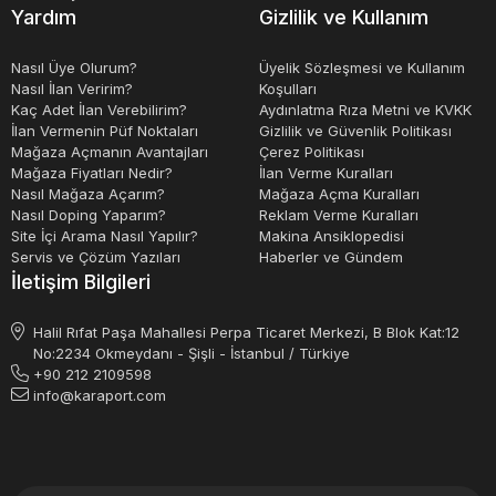
oldukça önemlidir. Doğru ölçüm yapılması, enerji ve su
Yardım
Gizlilik ve Kullanım
tasarrufu sağlamak, maliyetleri düşürmek ve çevreyi
korumak açısından büyük bir önem taşır. Gelişen teknoloji
Nasıl Üye Olurum?
Üyelik Sözleşmesi ve Kullanım
Nasıl İlan Veririm?
Koşulları
ile birlikte, daha akıllı ve kullanışlı sayaçlar geliştirilmekte
Kaç Adet İlan Verebilirim?
Aydınlatma Rıza Metni ve KVKK
ve tüketicilerin hizmetine sunulmaktadır.
İlan Vermenin Püf Noktaları
Gizlilik ve Güvenlik Politikası
Mağaza Açmanın Avantajları
Çerez Politikası
Mağaza Fiyatları Nedir?
İlan Verme Kuralları
Nasıl Mağaza Açarım?
Mağaza Açma Kuralları
Nasıl Doping Yaparım?
Reklam Verme Kuralları
Site İçi Arama Nasıl Yapılır?
Makina Ansiklopedisi
Servis ve Çözüm Yazıları
Haberler ve Gündem
İletişim Bilgileri
Halil Rıfat Paşa Mahallesi Perpa Ticaret Merkezi, B Blok Kat:12
No:2234 Okmeydanı - Şişli - İstanbul / Türkiye
+90 212 2109598
info@karaport.com