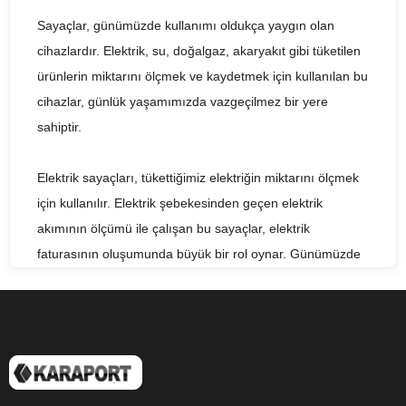
Sayaçlar, günümüzde kullanımı oldukça yaygın olan
cihazlardır. Elektrik, su, doğalgaz, akaryakıt gibi tüketilen
ürünlerin miktarını ölçmek ve kaydetmek için kullanılan bu
cihazlar, günlük yaşamımızda vazgeçilmez bir yere
sahiptir.
Elektrik sayaçları, tükettiğimiz elektriğin miktarını ölçmek
için kullanılır. Elektrik şebekesinden geçen elektrik
akımının ölçümü ile çalışan bu sayaçlar, elektrik
faturasının oluşumunda büyük bir rol oynar. Günümüzde
gelişen teknoloji ile birlikte akıllı sayaçlar da kullanılmaya
başlanmıştır. Bu sayede, tüketimler daha detaylı bir
şekilde ölçülebilir ve enerji tasarrufu sağlanabilir.
Su sayaçları ise, su tüketiminin ölçülmesi için kullanılır. Su