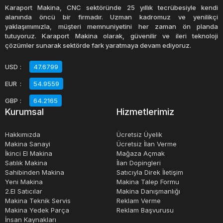
sayacı, suyun şebekeden geçişi sırasında oluşan basınç
Karaport Makina, CNC sektöründe 25 yıllık tecrübesiyle kendi
farkını ölçerek tüketilen su miktarını belirler. Bu sayede,
alanında öncü bir firmadır. Uzman kadromuz ve yenilikçi
yaklaşımımızla, müşteri memnuniyetini her zaman ön planda
su faturalarının düzenlenmesi sağlanır.
tutuyoruz. Karaport Makina olarak, güvenilir ve ileri teknoloji
çözümler sunarak sektörde fark yaratmaya devam ediyoruz.
Doğalgaz sayaçları, tüketilen doğalgazın miktarını ölçmek
USD
:
47.6799
için kullanılır. Doğalgaz sayaçları, elektrik sayaçları gibi
EUR
:
54.9559
çalışır ve doğalgaz tüketimine göre fatura tutarının
belirlenmesinde önemli bir rol oynar.
GBP
:
64.2165
Kurumsal
Hizmetlerimiz
Akaryakıt sayaçları ise, akaryakıt tüketiminin ölçülmesi
Hakkımızda
Ücretsiz Üyelik
için kullanılır. Benzin, motorin ve LPG gibi akaryakıt
Makina Sanayi
Ücretsiz İlan Verme
İkinci El Makina
Mağaza Açmak
türlerinin tüketimi bu sayaçlarla ölçülür. Bu sayede, yakıt
Satılık Makina
İlan Dopingleri
tüketimine göre maliyet hesaplanır ve yakıt tasarrufu
Sahibinden Makina
Satıcıyla Direk İletişim
sağlanabilir.
Yeni Makina
Makina Talep Formu
2.El Satıcılar
Makina Danışmanlığı
Makina Teknik Servis
Reklam Verme
Sayaçlar, tüketimlerin ölçülmesi ve kontrol edilmesi için
Makina Yedek Parça
Reklam Başvurusu
İnsan Kaynakları