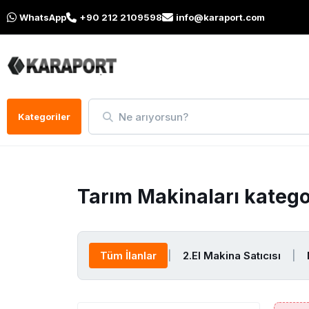
WhatsApp
+90 212 2109598
info@karaport.com
Ne arıyorsun?
Kategoriler
Tarım Makinaları kateg
Tüm İlanlar
|
2.El Makina Satıcısı
|