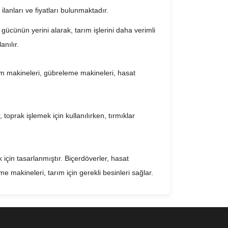
ı
ilanları ve fiyatları bulunmaktadır.
gücünün yerini alarak, tarım işlerini daha verimli
anılır.
ohum makineleri, gübreleme makineleri, hasat
r, toprak işlemek için kullanılırken, tırmıklar
 için tasarlanmıştır. Biçerdöverler, hasat
 makineleri, tarım için gerekli besinleri sağlar.
e yapılmasını sağlayarak, üretim maliyetlerini
liğine de katkı sağlar.