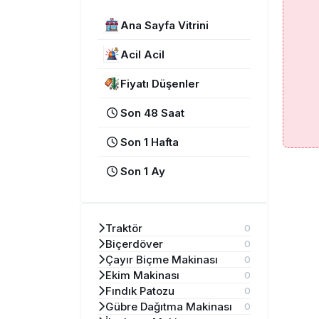
Ana Sayfa Vitrini
Acil Acil
Fiyatı Düşenler
Son 48 Saat
Son 1 Hafta
Son 1 Ay
Traktör
0
Biçerdöver
0
Çayır Biçme Makinası
0
Ekim Makinası
0
Fındık Patozu
0
Gübre Dağıtma Makinası
0