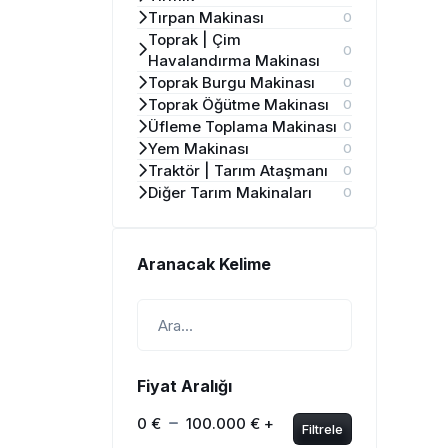
Tırpan Makinası
0
Toprak | Çim
0
Havalandırma Makinası
Toprak Burgu Makinası
0
Toprak Öğütme Makinası
0
Üfleme Toplama Makinası
0
Yem Makinası
0
Traktör | Tarım Ataşmanı
0
Diğer Tarım Makinaları
0
Aranacak Kelime
Fiyat Aralığı
0 €
100.000 € +
Filtrele