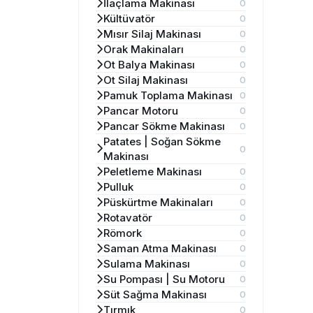
İlaçlama Makinası
0
Kültüvatör
0
Mısır Silaj Makinası
0
Orak Makinaları
0
Ot Balya Makinası
0
Ot Silaj Makinası
0
Pamuk Toplama Makinası
0
Pancar Motoru
0
Pancar Sökme Makinası
0
Patates | Soğan Sökme
0
Makinası
Peletleme Makinası
0
Pulluk
0
Püskürtme Makinaları
0
Rotavatör
0
Römork
0
Saman Atma Makinası
0
Sulama Makinası
0
Su Pompası | Su Motoru
0
Süt Sağma Makinası
0
Tırmık
0