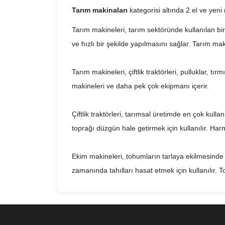
Tarım makinaları
kategorisi altında 2.el ve yen
Tarım makineleri, tarım sektöründe kullanılan bir
ve hızlı bir şekilde yapılmasını sağlar. Tarım maki
Tarım makineleri, çiftlik traktörleri, pulluklar, 
makineleri ve daha pek çok ekipmanı içerir.
Çiftlik traktörleri, tarımsal üretimde en çok kullanı
toprağı düzgün hale getirmek için kullanılır. Harman
Ekim makineleri, tohumların tarlaya ekilmesinde k
zamanında tahılları hasat etmek için kullanılır. 
Tarım makineleri, tarım sektöründe oldukça önemli
azaltır ve üretkenliği artırır. Aynı zamanda tarı