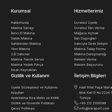
Kurumsal
Hizmetlerimiz
Hakkımızda
Ücretsiz Üyelik
Makina Sanayi
Ücretsiz İlan Verme
İkinci El Makina
Mağaza Açmak
Satılık Makina
İlan Dopingleri
Sahibinden Makina
Satıcıyla Direk İletişim
Yeni Makina
Makina Talep Formu
2.El Satıcılar
Makina Danışmanlığı
Makina Teknik Servis
Reklam Verme
Makina Yedek Parça
Reklam Başvurusu
İnsan Kaynakları
Gizlilik ve Kullanım
İletişim Bilgileri
Üyelik Sözleşmesi ve Kullanım
Halil Rıfat Paşa Maha
Koşulları
Blok Kat:12 No:2234 O
Aydınlatma Rıza Metni ve KVKK
Türkiye
Gizlilik ve Güvenlik Politikası
+90 212 2109598
Çerez Politikası
info@karaport.com