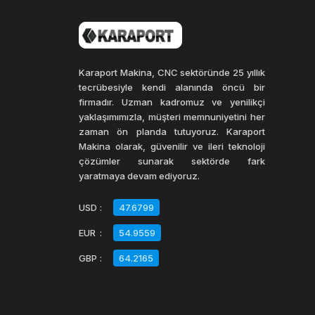
Karaport Makina, CNC sektöründe 25 yıllık
tecrübesiyle kendi alanında öncü bir
firmadır. Uzman kadromuz ve yenilikçi
yaklaşımımızla, müşteri memnuniyetini her
zaman ön planda tutuyoruz. Karaport
Makina olarak, güvenilir ve ileri teknoloji
çözümler sunarak sektörde fark
yaratmaya devam ediyoruz.
USD
:
47.6799
EUR
:
54.9559
GBP
:
64.2165