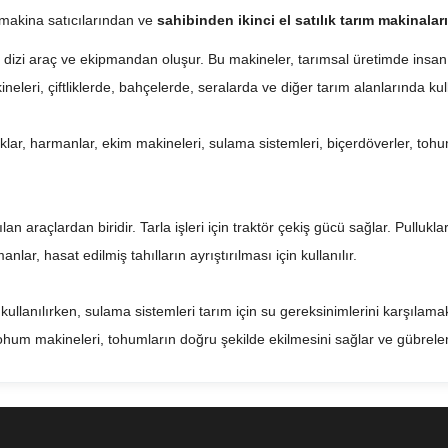
i makina satıcılarından ve
sahibinden ikinci el satılık tarım makinalar
 dizi araç ve ekipmandan oluşur. Bu makineler, tarımsal üretimde insan 
neleri, çiftliklerde, bahçelerde, seralarda ve diğer tarım alanlarında kull
tırmıklar, harmanlar, ekim makineleri, sulama sistemleri, biçerdöverler, t
lan araçlardan biridir. Tarla işleri için traktör çekiş gücü sağlar. Pullukla
lar, hasat edilmiş tahılların ayrıştırılması için kullanılır.
ullanılırken, sulama sistemleri tarım için su gereksinimlerini karşılamak
Tohum makineleri, tohumların doğru şekilde ekilmesini sağlar ve gübreleme
 bir yere sahiptir. Bu makineler, tarım işlerinin daha verimli bir şekild
msal üretimde insan gücü ihtiyacını da azaltarak, insan sağlığına ve güven