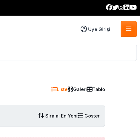
Üye Girişi
Liste
Galeri
Tablo
Sırala: En Yeni
Göster