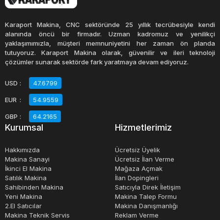
sektörlerde geniş bir yelpazede kullanılmaktadır. Örneğin,
gıda endüstrisinde, teneke kutu kova makineleri, yiyecek
Karaport Makina, CNC sektöründe 25 yıllık tecrübesiyle kendi
ve içeceklerin ambalajlanması için kullanılır. Kimya
alanında öncü bir firmadır. Uzman kadromuz ve yenilikçi
yaklaşımımızla, müşteri memnuniyetini her zaman ön planda
endüstrisinde, bu makineler, kimyasal ürünlerin
tutuyoruz. Karaport Makina olarak, güvenilir ve ileri teknoloji
ambalajlanması için kullanılırken, endüstriyel sektörde
çözümler sunarak sektörde fark yaratmaya devam ediyoruz.
çeşitli malzemelerin ambalajlanmasında kullanılır.
USD
:
47.6799
EUR
:
54.9559
Teneke kutu kova makinelerinin kullanımı, üretim
süreçlerinde verimliliği arttırmak, işlenen ürünlerin
GBP
:
64.2165
Kurumsal
Hizmetlerimiz
kalitesini arttırmak ve üretim maliyetlerini düşürmek için
yaygın bir yöntemdir. Bu nedenle, teneke kutu kova
Hakkımızda
Ücretsiz Üyelik
makineleri, modern endüstriyel üretimin vazgeçilmez bir
Makina Sanayi
Ücretsiz İlan Verme
İkinci El Makina
Mağaza Açmak
parçasıdır ve birçok sektörde kullanılmaktadır.
Satılık Makina
İlan Dopingleri
Sahibinden Makina
Satıcıyla Direk İletişim
Yeni Makina
Makina Talep Formu
2.El Satıcılar
Makina Danışmanlığı
Makina Teknik Servis
Reklam Verme