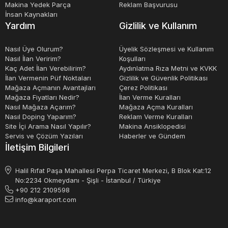
Makina Yedek Parça
Reklam Başvurusu
İnsan Kaynakları
Yardım
Gizlilik ve Kullanım
Nasıl Üye Olurum?
Üyelik Sözleşmesi ve Kullanım
Nasıl İlan Veririm?
Koşulları
Kaç Adet İlan Verebilirim?
Aydınlatma Rıza Metni ve KVKK
İlan Vermenin Püf Noktaları
Gizlilik ve Güvenlik Politikası
Mağaza Açmanın Avantajları
Çerez Politikası
Mağaza Fiyatları Nedir?
İlan Verme Kuralları
Nasıl Mağaza Açarım?
Mağaza Açma Kuralları
Nasıl Doping Yaparım?
Reklam Verme Kuralları
Site İçi Arama Nasıl Yapılır?
Makina Ansiklopedisi
Servis ve Çözüm Yazıları
Haberler ve Gündem
İletişim Bilgileri
Halil Rıfat Paşa Mahallesi Perpa Ticaret Merkezi, B Blok Kat:12
No:2234 Okmeydanı - Şişli - İstanbul / Türkiye
+90 212 2109598
info@karaport.com