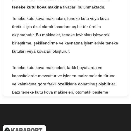
teneke kutu kova makina
fiyatları bulunmaktadır.
Teneke kutu kova makinaları, teneke kutu veya kova
üretimi için özel olarak tasarlanmış bir tür üretim
ekipmanıdır. Bu makineler, teneke levhaları işleyerek
birleştirme, şekillendirme ve kaynatma işlemleriyle teneke
kutuları veya kovaları oluşturur.
Teneke kutu kova makineleri, farklı boyutlarda ve
kapasitelerde mevcuttur ve işlenen malzemelerin türüne
ve kalınlığına göre farklı özelliklerle donatılmış olabilirler.
Bazı teneke kutu kova makineleri, otomatik besleme
sistemleri, dijital kontroller ve lazer kesim teknolojisi gibi
gelişmiş özelliklerle donatılmış olabilirler.
Teneke kutu kova makineleri, gıda, kimya ve endüstriyel