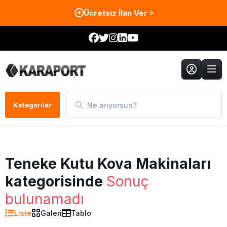
Ücretsiz İlan Ver
Ne arıyorsun?
Kategoriler
Teneke Kutu Kova Makinaları
kategorisinde
Sonuç
bulunamadı
Liste
Galeri
Tablo