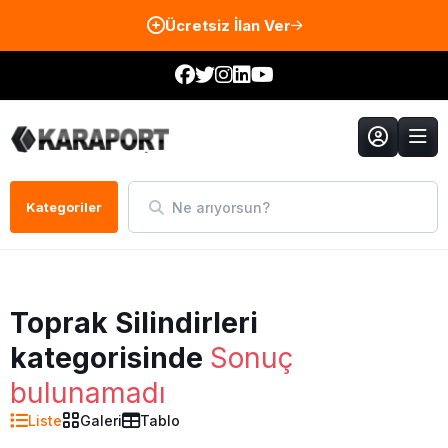
Ücretsiz İlan Ver
Ne arıyorsun?
Kategoriler
Toprak Silindirleri
kategorisinde
Sonuç
bulunamadı
Liste
Galeri
Tablo