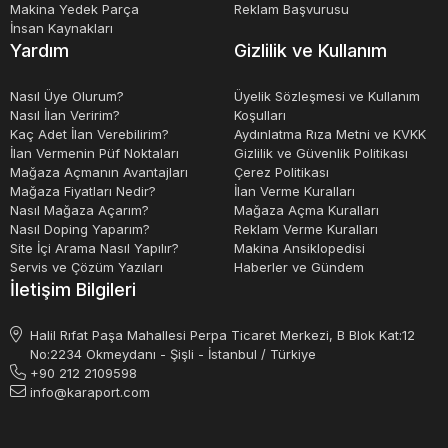
Makina Yedek Parça
Reklam Başvurusu
İnsan Kaynakları
Yardım
Gizlilik ve Kullanım
Nasıl Üye Olurum?
Üyelik Sözleşmesi ve Kullanım
Nasıl İlan Veririm?
Koşulları
Kaç Adet İlan Verebilirim?
Aydınlatma Rıza Metni ve KVKK
İlan Vermenin Püf Noktaları
Gizlilik ve Güvenlik Politikası
Mağaza Açmanın Avantajları
Çerez Politikası
Mağaza Fiyatları Nedir?
İlan Verme Kuralları
Nasıl Mağaza Açarım?
Mağaza Açma Kuralları
Nasıl Doping Yaparım?
Reklam Verme Kuralları
Site İçi Arama Nasıl Yapılır?
Makina Ansiklopedisi
Servis ve Çözüm Yazıları
Haberler ve Gündem
İletişim Bilgileri
Halil Rıfat Paşa Mahallesi Perpa Ticaret Merkezi, B Blok Kat:12
No:2234 Okmeydanı - Şişli - İstanbul / Türkiye
+90 212 2109598
info@karaport.com