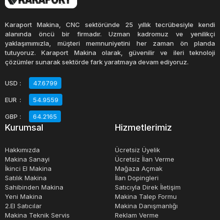
dikkat edilmelidir.
Karaport Makina, CNC sektöründe 25 yıllık tecrübesiyle kendi
İkinci el toprak silindiri satın alırken, aracın kullanım
alanında öncü bir firmadır. Uzman kadromuz ve yenilikçi
yaklaşımımızla, müşteri memnuniyetini her zaman ön planda
amacı, motor gücü, silindir çapı ve ağırlığı gibi faktörler
tutuyoruz. Karaport Makina olarak, güvenilir ve ileri teknoloji
göz önünde bulundurulmalıdır. İhtiyaca en uygun toprak
çözümler sunarak sektörde fark yaratmaya devam ediyoruz.
silindiri seçilerek, inşaat projeleri daha verimli ve
USD
:
47.6799
ekonomik bir şekilde gerçekleştirilebilir.Sonuç olarak,
EUR
:
54.9559
toprak silindirleri, inşaat sektöründe sık kullanılan önemli
ekipmanlardır.
GBP
:
64.2165
Kurumsal
Hizmetlerimiz
Hakkımızda
Ücretsiz Üyelik
Makina Sanayi
Ücretsiz İlan Verme
İkinci El Makina
Mağaza Açmak
Satılık Makina
İlan Dopingleri
Sahibinden Makina
Satıcıyla Direk İletişim
Yeni Makina
Makina Talep Formu
2.El Satıcılar
Makina Danışmanlığı
Makina Teknik Servis
Reklam Verme