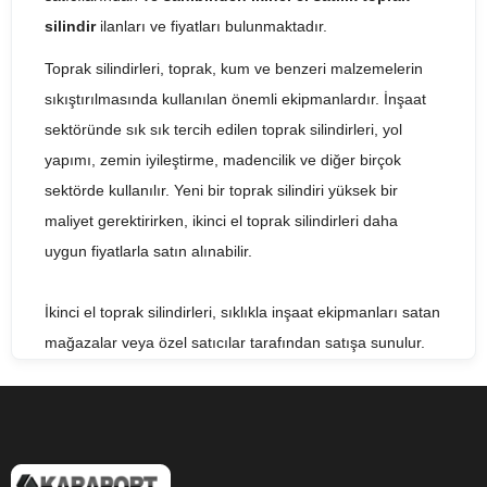
silindir
ilanları ve fiyatları bulunmaktadır.
Toprak silindirleri, toprak, kum ve benzeri malzemelerin
sıkıştırılmasında kullanılan önemli ekipmanlardır. İnşaat
sektöründe sık sık tercih edilen toprak silindirleri, yol
yapımı, zemin iyileştirme, madencilik ve diğer birçok
sektörde kullanılır. Yeni bir toprak silindiri yüksek bir
maliyet gerektirirken, ikinci el toprak silindirleri daha
uygun fiyatlarla satın alınabilir.
İkinci el toprak silindirleri, sıklıkla inşaat ekipmanları satan
mağazalar veya özel satıcılar tarafından satışa sunulur.
Bu ekipmanlar, bazı durumlarda sıfır kilometre toprak
silindirlerinden daha uygun bir fiyata satın alınabilir.
Ancak, ikinci el toprak silindiri satın alırken, aracın
geçmişi, çalışma saati ve bakım geçmişi gibi konulara