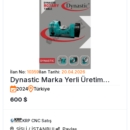
İlan No:
10359
İlan Tarihi:
20.04.2026
Dynastic Marka Yerli Üretim
2024
Türkiye
Döner Tablalar (Divüzörler)
600 $
KRP CNC Satış
ŞİŞLİ / İSTANBUL
Paylaş