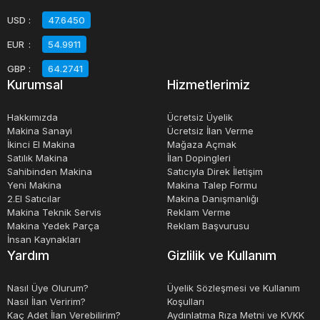
USD
:
47.6450
EUR
:
54.9911
GBP
:
64.2741
Kurumsal
Hizmetlerimiz
Hakkımızda
Ücretsiz Üyelik
Makina Sanayi
Ücretsiz İlan Verme
İkinci El Makina
Mağaza Açmak
Satılık Makina
İlan Dopingleri
Sahibinden Makina
Satıcıyla Direk İletişim
Yeni Makina
Makina Talep Formu
2.El Satıcılar
Makina Danışmanlığı
Makina Teknik Servis
Reklam Verme
Makina Yedek Parça
Reklam Başvurusu
İnsan Kaynakları
Yardım
Gizlilik ve Kullanım
Nasıl Üye Olurum?
Üyelik Sözleşmesi ve Kullanım
Nasıl İlan Veririm?
Koşulları
Kaç Adet İlan Verebilirim?
Aydınlatma Rıza Metni ve KVKK