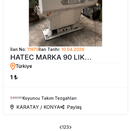
İlan No:
11970
İlan Tarihi:
10.04.2026
HATEC MARKA 90 LIK
Türkiye
ŞARJÖRLÜ SÜRÜCÜ
1 ₺
Koyuncu Takım Tezgahları
KARATAY / KONYA
Paylaş
1
2
3