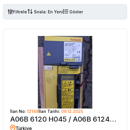
Filtrele
Sırala: En Yeni
Göster
İlan No:
12148
İlan Tarihi:
09.12.2025
A06B 6120 H045 / A06B 6124
Türkiye
H207 / A60B 6121 H45 550