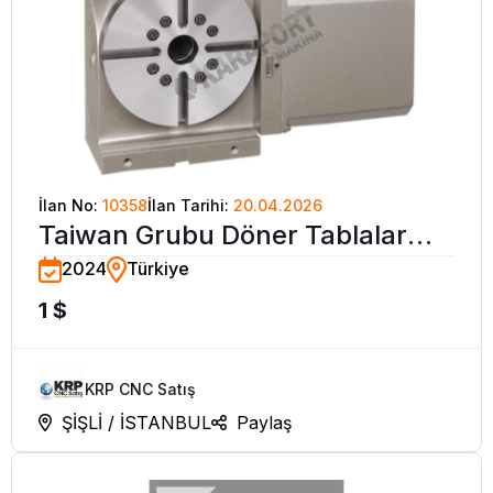
İlan No:
10358
İlan Tarihi:
20.04.2026
Taiwan Grubu Döner Tablalar
2024
Türkiye
Divüzörler
1 $
KRP CNC Satış
ŞİŞLİ / İSTANBUL
Paylaş