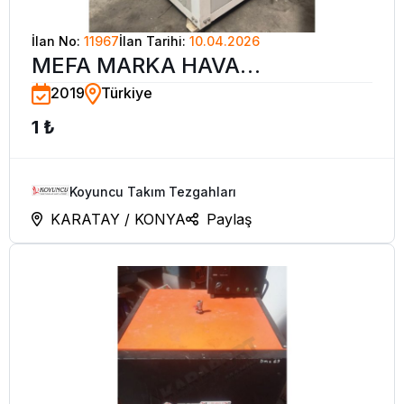
İlan No:
11967
İlan Tarihi:
10.04.2026
MEFA MARKA HAVA
2019
Türkiye
SOĞUTMALI CIHILLER 2019
1 ₺
MODEL
Koyuncu Takım Tezgahları
KARATAY / KONYA
Paylaş