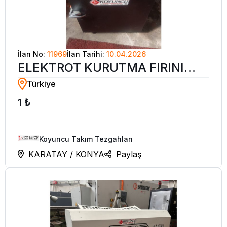
İlan No:
11969
İlan Tarihi:
10.04.2026
ELEKTROT KURUTMA FIRINI
Türkiye
(DİJİTALLİ)
1 ₺
Koyuncu Takım Tezgahları
KARATAY / KONYA
Paylaş