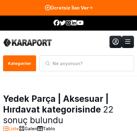
Ücretsiz İlan Ver
Ne arıyorsun?
Kategoriler
Yedek Parça | Aksesuar |
Hırdavat kategorisinde
22
sonuç bulundu
Liste
Galeri
Tablo