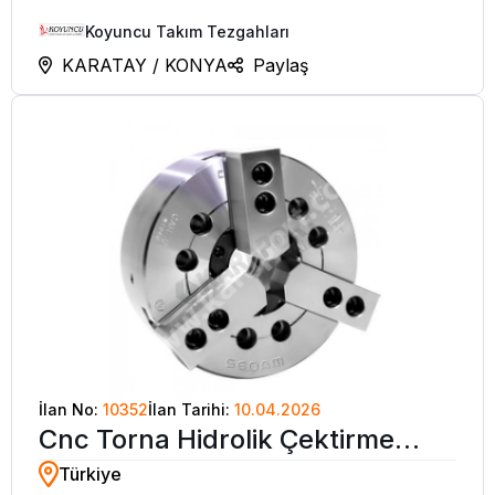
Koyuncu Takım Tezgahları
KARATAY / KONYA
Paylaş
İlan No:
10352
İlan Tarihi:
10.04.2026
Cnc Torna Hidrolik Çektirme
Türkiye
Silindiri Hidrolik Ayna