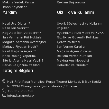
Kürek ataşmanı: Bu tür ataşmanlar, yükleyicinin ön
Makina Yedek Parça
Reklam Başvurusu
İnsan Kaynakları
kısmına takılan geniş bir kürek formundadır. İnşaat ve
Yardım
Gizlilik ve Kullanım
tarım işlemleri gibi geniş alanlarda malzemeleri taşımak
ve düzenlemek için kullanılır.
Nasıl Üye Olurum?
Üyelik Sözleşmesi ve Kullanım
Nasıl İlan Veririm?
Koşulları
Kaç Adet İlan Verebilirim?
Aydınlatma Rıza Metni ve KVKK
Çizme ataşmanı: Çizme ataşmanları, kar temizleme
İlan Vermenin Püf Noktaları
Gizlilik ve Güvenlik Politikası
Mağaza Açmanın Avantajları
Çerez Politikası
işlemleri için özel olarak tasarlanmıştır. Yükleyiciye takılır
Mağaza Fiyatları Nedir?
İlan Verme Kuralları
ve karı temizlemek için kullanılır.
Nasıl Mağaza Açarım?
Mağaza Açma Kuralları
Nasıl Doping Yaparım?
Reklam Verme Kuralları
Site İçi Arama Nasıl Yapılır?
Makina Ansiklopedisi
Greifer ataşmanı: Greifer ataşmanları, yüksek hacimli
Servis ve Çözüm Yazıları
Haberler ve Gündem
İletişim Bilgileri
malzemeleri taşımak ve yüklemek için kullanılır. Hidrolik
greifer, malzemeleri güvenli bir şekilde tutar ve taşıma
Halil Rıfat Paşa Mahallesi Perpa Ticaret Merkezi, B Blok Kat:12
işlemlerini kolaylaştırır.
No:2234 Okmeydanı - Şişli - İstanbul / Türkiye
+90 212 2109598
info@karaport.com
Bu yükleyici ataşmanları, yükleyicilerin işlevselliğini
artırarak, malzemelerin taşınması, işlenmesi ve