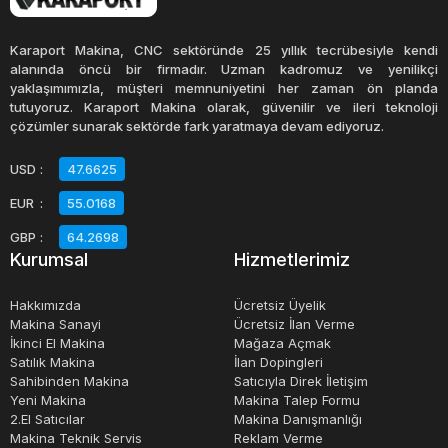
Palet çekiş ataşmanı: Bu tür ataşmanlar, ağır yükleri
Karaport Makina, CNC sektöründe 25 yıllık tecrübesiyle kendi
taşımak için kullanılır. Paletli yükleyicilerle birlikte
alanında öncü bir firmadır. Uzman kadromuz ve yenilikçi
yaklaşımımızla, müşteri memnuniyetini her zaman ön planda
kullanılan palet çekiş ataşmanları, yüksek kaldırma
tutuyoruz. Karaport Makina olarak, güvenilir ve ileri teknoloji
kapasitesine sahiptir.
çözümler sunarak sektörde fark yaratmaya devam ediyoruz.
USD
:
47.6625
Kerpetenli ataşman: Kerpetenli yükleyici ataşmanları,
EUR
:
55.0168
çeşitli malzemeleri kavramak ve taşımak için kullanılır.
Hidrolik kerpetenler, nesneleri güvenli bir şekilde kavrar
GBP
:
64.2698
Kurumsal
Hizmetlerimiz
ve taşıma işlemlerini kolaylaştırır.
Hakkımızda
Ücretsiz Üyelik
Çapa ataşmanı: Çapa ataşmanları, toprak düzleştirme ve
Makina Sanayi
Ücretsiz İlan Verme
İkinci El Makina
Mağaza Açmak
temizleme işlemleri için kullanılır. Yükleyicinin alt
Satılık Makina
İlan Dopingleri
kısmındaki özel çapalar sayesinde toprağı işleyerek ve
Sahibinden Makina
Satıcıyla Direk İletişim
düzleştirerek işlem yapar.
Yeni Makina
Makina Talep Formu
2.El Satıcılar
Makina Danışmanlığı
Makina Teknik Servis
Reklam Verme