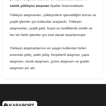
satılık yükleyici ataşman
fiyatları bulunmaktadır.
Yükleyici ataşmanları, yükleyicilerin işlevselliğini artıran ve
çeşitli işlemler için kullanılan araçlardır. Yükleyici
ataşmanları, çeşitli şekil, boyut ve özelliklerde üretilir ve
her biri farklı işlemler için özel olarak tasarlanmıştır.
Yükleyici ataşmanlarının en yaygın kullanılan türleri
arasında çekiç, palet çekiş, kerpetenli ataşman, çapa
ataşmanı, kürek ataşmanı, çizme ataşmanı ve greifer
ataşmanı yer alır.
Çekiç ataşmanı: Bu tür yükleyici ataşmanları, kaya kırma,
beton kırma ve yıkım işlemleri gibi ağır işlerde kullanılır.
Hidrolik çekiç ile donatılmıştır ve malzemeleri kırarak ve
parçalayarak işlem yapar.