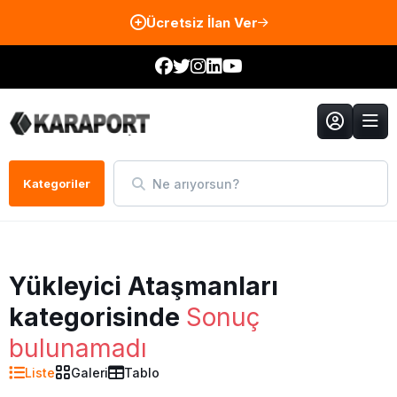
Ücretsiz İlan Ver
Ne arıyorsun?
Kategoriler
Yükleyici Ataşmanları
kategorisinde
Sonuç
bulunamadı
Liste
Galeri
Tablo