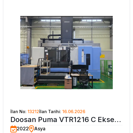
İlan No:
13212
İlan Tarihi:
16.06.2026
Doosan Puma VTR1216 C Eksen
2022
Asya
Dik Torna Tezgahı-2022