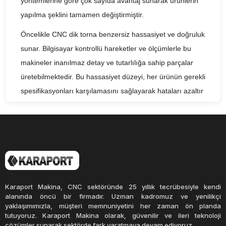
yöntemlerine göre çok sayıda avantaj sunarak ürünlerin
yapılma şeklini tamamen değiştirmiştir.
Öncelikle CNC dik torna benzersiz hassasiyet ve doğruluk
sunar. Bilgisayar kontrollü hareketler ve ölçümlerle bu
makineler inanılmaz detay ve tutarlılığa sahip parçalar
üretebilmektedir. Bu hassasiyet düzeyi, her ürünün gerekli
spesifikasyonları karşılamasını sağlayarak hataları azaltır
ve israfı en aza indirir.
CNC dik torna üretkenliği önemli ölçüde artırmaktadır. Bu
makineler insan müdahalesi olmadan sürekli olarak
çalışabilmekte ve 24 saat üretim yapılmasına olanak
sağlamaktadır. Ek olarak, yüksek hız yetenekleri daha
hızlı geri dönüş sürelerine ve daha yüksek çıktı
Karaport Makina, CNC sektöründe 25 yıllık tecrübesiyle kendi
seviyelerine olanak sağlar. Bu artan üretkenlik, işletmeler
alanında öncü bir firmadır. Uzman kadromuz ve yenilikçi
yaklaşımımızla, müşteri memnuniyetini her zaman ön planda
için daha yüksek kar anlamına gelir.
tutuyoruz. Karaport Makina olarak, güvenilir ve ileri teknoloji
çözümler sunarak sektörde fark yaratmaya devam ediyoruz.