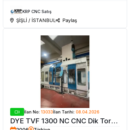
KRP CNC Satış
ŞİŞLİ / İSTANBUL
Paylaş
İlan No:
13033
İlan Tarihi:
08.04.2026
DYE TVF 1300 NC CNC Dik Torna
2006
Türkiye