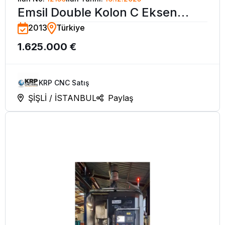
Emsil Double Kolon C Eksen
2013
Türkiye
VTL-6063 CNC Dik Torna-2013
1.625.000 €
KRP CNC Satış
ŞİŞLİ / İSTANBUL
Paylaş