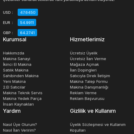
Ayrıca CNC dik torna, tehlikeli tornalama proseslerinde
manuel işçiliğe olan ihtiyacı ortadan kaldırarak işçi
USD
:
47.6450
güvenliğini artırır. Çalışanların artık ağır makine
EUR
:
54.9911
çalıştırarak veya tehlikeli maddelere maruz kalarak
GBP
:
64.2741
sağlıklarını riske atmasına gerek yok.
Kurumsal
Hizmetlerimiz
İkinci El Cnc Dik Torna Tezgahları
Hakkımızda
Ücretsiz Üyelik
Makina Sanayi
Ücretsiz İlan Verme
Karaport’ta!
İkinci El Makina
Mağaza Açmak
Satılık Makina
İlan Dopingleri
Sahibinden Makina
Satıcıyla Direk İletişim
İkinci el dik torna tezgahları, endüstriyel sektörde büyük
Yeni Makina
Makina Talep Formu
bir talep görmektedir. Bu makineler, parçaların hassas bir
2.El Satıcılar
Makina Danışmanlığı
Makina Teknik Servis
Reklam Verme
şekilde işlenmesini sağlayarak üretim süreçlerini
Makina Yedek Parça
Reklam Başvurusu
hızlandırır ve kaliteyi artırır. Karaport,’Dünyanın
İnsan Kaynakları
Yardım
Gizlilik ve Kullanım
makinesini satıyoruz.’ düstüru ile ikinci el CNC dik tornalar
konusunda uzmanlaşmış bir şirkettir ve müşterilerine en
Nasıl Üye Olurum?
Üyelik Sözleşmesi ve Kullanım
iyi kalitede makineler sunmaktadır.
Nasıl İlan Veririm?
Koşulları