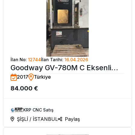
İlan No:
12744
İlan Tarihi:
16.04.2026
Goodway GV-780M C Eksenli
2017
Türkiye
CNC Dik Torna Tezgahı-2017
84.000 €
KRP CNC Satış
ŞİŞLİ / İSTANBUL
Paylaş