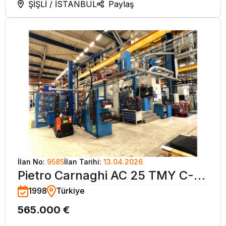
ŞİŞLİ / İSTANBUL
Paylaş
İlan No:
9585
İlan Tarihi:
13.04.2026
Pietro Carnaghi AC 25 TMY C-Y
1998
Türkiye
Eksen 2400 Çap CNC Dik Torna
565.000 €