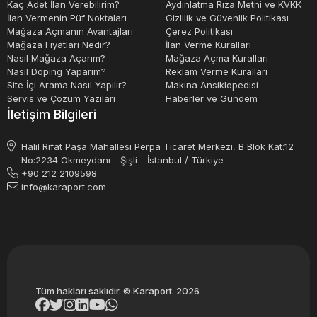
Kaç Adet İlan Verebilirim?
Aydınlatma Rıza Metni ve KVKK
Karaport'un 2. el CNC dik torna tezgahları satın almak
İlan Vermenin Püf Noktaları
Gizlilik ve Güvenlik Politikası
Mağaza Açmanın Avantajları
Çerez Politikası
için tercih edilmesinin pek çok nedeni vardır. İlk olarak,
Mağaza Fiyatları Nedir?
İlan Verme Kuralları
şirketin deneyimi ve uzmanlığı sayesinde müşterilerine
Nasıl Mağaza Açarım?
Mağaza Açma Kuralları
güvenilir makineler sunulmaktadır. Karaport, her
Nasıl Doping Yaparım?
Reklam Verme Kuralları
Site İçi Arama Nasıl Yapılır?
Makina Ansiklopedisi
makinenin detaylı bir şekilde incelenmesini sağlar ve
Servis ve Çözüm Yazıları
Haberler ve Gündem
sadece en iyi durumda olanları müşterilere sunar.
İletişim Bilgileri
Karaport'un fiyat politikası oldukça rekabetçidir. İkinci el
Halil Rıfat Paşa Mahallesi Perpa Ticaret Merkezi, B Blok Kat:12
makinelerin daha uygun fiyatlarla satılması, küçük
No:2234 Okmeydanı - Şişli - İstanbul / Türkiye
+90 212 2109598
işletmelerin bütçesine uygun çözümler sunar. Ayrıca,
info@karaport.com
Karaport'un sunduğu finansal seçenekler ile müşteriler
kolaylıkla ödeme yapabilir ve işlerini büyütmek için
gereken sermayeyi sağlayabilir.
2. El Cnc Dik Torna Tezgahı
Tüm hakları saklıdır. © Karaport. 2026
Günümüzün rekabetçi iş dünyasında, bir adım önde