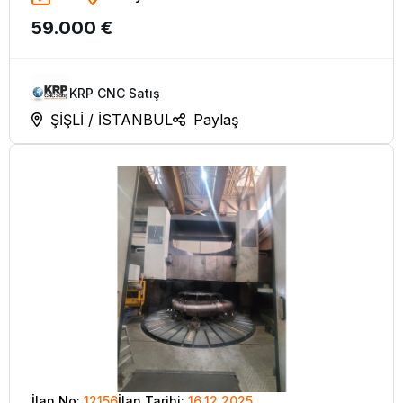
59.000 €
KRP CNC Satış
ŞİŞLİ / İSTANBUL
Paylaş
İlan No:
12156
İlan Tarihi:
16.12.2025