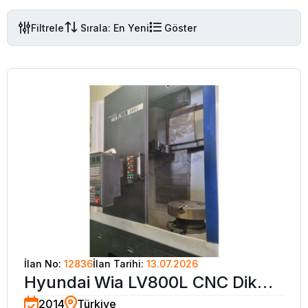
Filtrele
Sırala: En Yeni
Göster
İlan No:
12836
İlan Tarihi:
13.07.2026
Hyundai Wia LV800L CNC Dik
2014
Türkiye
Torna Tezgahı-2014