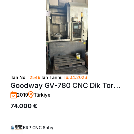
İlan No:
12549
İlan Tarihi:
16.04.2026
Goodway GV-780 CNC Dik Torna
2019
Türkiye
Tezgahı-2019
74.000 €
KRP CNC Satış