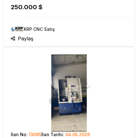
250.000 $
KRP CNC Satış
Paylaş
İlan No:
13095
İlan Tarihi:
04.05.2026