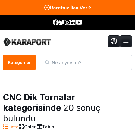
Ücretsiz İlan Ver
Ne arıyorsun?
Kategoriler
CNC Dik Tornalar
kategorisinde
20 sonuç
bulundu
Liste
Galeri
Tablo