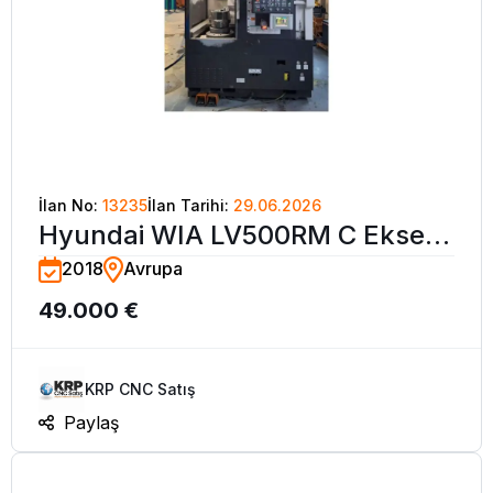
İlan No:
13235
İlan Tarihi:
29.06.2026
Hyundai WIA LV500RM C Eksen
2018
Avrupa
CNC Dik Torna Tezgahı-2018
49.000 €
KRP CNC Satış
Paylaş