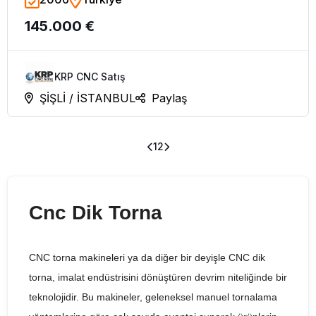
Tezgahı – 2006
145.000 €
KRP CNC Satış
ŞİŞLİ / İSTANBUL
Paylaş
1
2
Cnc Dik Torna
CNC torna makineleri ya da diğer bir deyişle CNC dik
torna, imalat endüstrisini dönüştüren devrim niteliğinde bir
teknolojidir. Bu makineler, geleneksel manuel tornalama