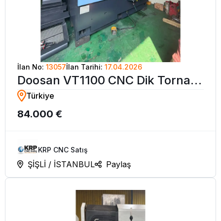
İlan No:
13057
İlan Tarihi:
17.04.2026
Doosan VT1100 CNC Dik Torna
Türkiye
Tezgahı-2008
84.000 €
KRP CNC Satış
ŞİŞLİ / İSTANBUL
Paylaş