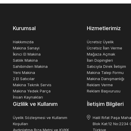
Kurumsal
Hizmetlerimiz
Hakkımızda
Ücretsiz Üyelik
Makina Sanayi
Ücretsiz İlan Verme
İkinci El Makina
Mağaza Açmak
Satılık Makina
İlan Dopingleri
Sahibinden Makina
Satıcıyla Direk İletişim
Yeni Makina
Makina Talep Formu
2.El Satıcılar
Makina Danışmanlığı
Makina Teknik Servis
Reklam Verme
Makina Yedek Parça
Reklam Başvurusu
İnsan Kaynakları
Gizlilik ve Kullanım
İletişim Bilgileri
Üyelik Sözleşmesi ve Kullanım
Halil Rıfat Paşa Maha
Koşulları
Blok Kat:12 No:2234 O
Aydınlatma Rıza Metni ve KVKK
Türkiye