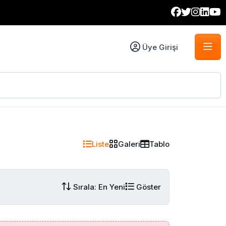
Üye Girişi
Liste
Galeri
Tablo
Sırala: En Yeni
Göster