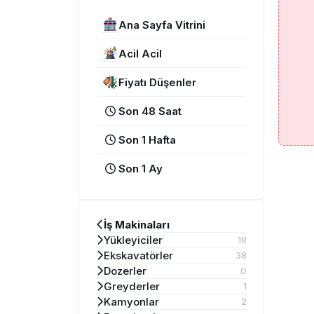
Ana Sayfa Vitrini
Acil Acil
Fiyatı Düşenler
Son 48 Saat
Son 1 Hafta
Son 1 Ay
İş Makinaları
Yükleyiciler
18
Ekskavatörler
38
Dozerler
0
Greyderler
1
Kamyonlar
2