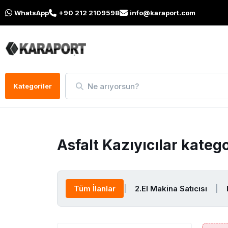
WhatsApp
+90 212 2109598
info@karaport.com
Ne arıyorsun?
Kategoriler
Asfalt Kazıyıcılar kateg
Tüm İlanlar
|
2.El Makina Satıcısı
|