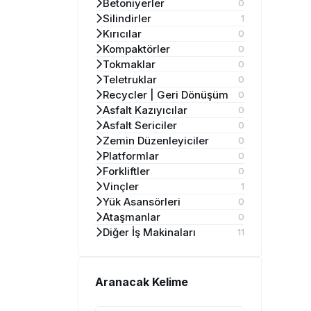
Betoniyerler
0
Silindirler
1
Kırıcılar
0
Kompaktörler
0
Tokmaklar
0
Teletruklar
0
Recycler | Geri Dönüşüm
0
Asfalt Kazıyıcılar
0
Asfalt Sericiler
0
Zemin Düzenleyiciler
0
Platformlar
0
Forkliftler
0
Vinçler
1
Yük Asansörleri
0
Ataşmanlar
0
Diğer İş Makinaları
11
Aranacak Kelime