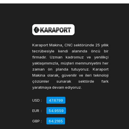
Karaport Makina, CNC sektöründe 25 yıllık
tecrübesiyle kendi alanında öncü bir
firmadır. Uzman kadromuz ve yenilikçi
yaklaşımımızla, müşteri memnuniyetini her
zaman ön planda tutuyoruz. Karaport
Makina olarak, güvenilir ve ileri teknoloji
çözümler sunarak sektörde fark
yaratmaya devam ediyoruz.
USD
:
47.6799
EUR
:
54.9559
GBP
:
64.2165