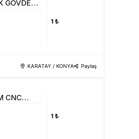
İK GÖVDE
1 ₺
KARATAY / KONYA
Paylaş
M CNC
6
1 ₺