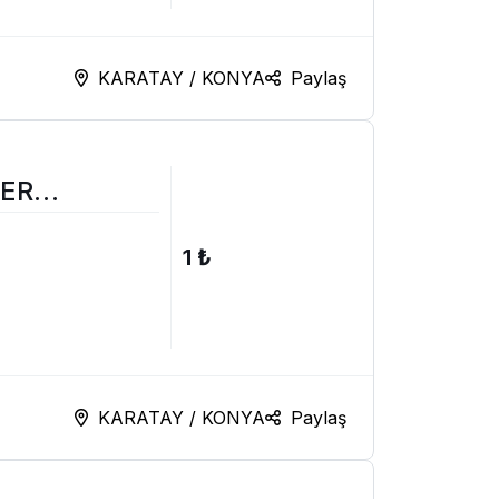
KARATAY / KONYA
Paylaş
ZER
PRESİ SIFIR
1 ₺
KARATAY / KONYA
Paylaş