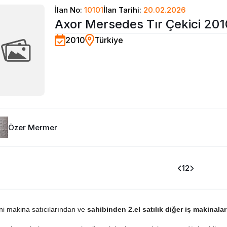
İlan No:
10101
İlan Tarihi:
20.02.2026
Axor Mersedes Tır Çekici 20
2010
Türkiye
Özer Mermer
1
2
eni makina satıcılarından ve
sahibinden 2.el satılık diğer iş makinalar