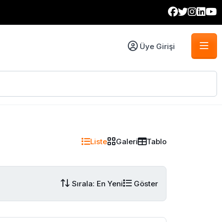
Üye Girişi
Liste
Galeri
Tablo
Sırala: En Yeni
Göster