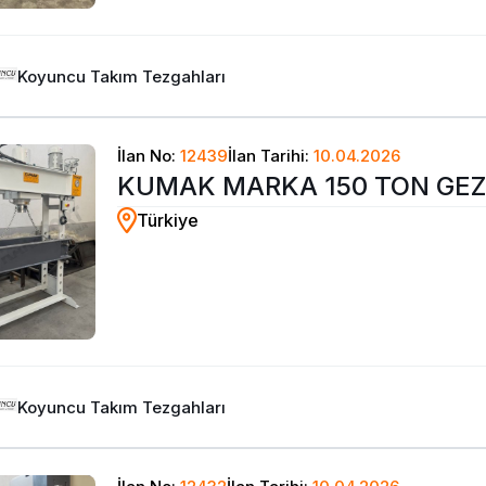
Koyuncu Takım Tezgahları
İlan No:
12439
İlan Tarihi:
10.04.2026
KUMAK MARKA 150 TON GE
Türkiye
PİSTONLU HİDROLİK ATÖLYE 
Koyuncu Takım Tezgahları