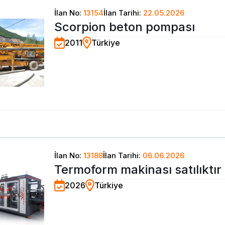
İlan No:
13154
İlan Tarihi:
22.05.2026
Scorpion beton pompası
2011
Türkiye
İlan No:
13188
İlan Tarihi:
06.06.2026
Termoform makinası satılıktır
2026
Türkiye