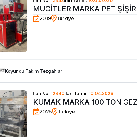
İlan No:
12432
İlan Tarihi:
10.04.2026
MUCİTLER MARKA PET ŞİŞİ
2019
Türkiye
MAKİNASI 2019
Koyuncu Takım Tezgahları
İlan No:
12440
İlan Tarihi:
10.04.2026
KUMAK MARKA 100 TON GE
2025
Türkiye
PİSTONLU HİDROLİK ATÖLYE 