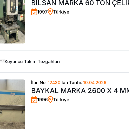
BİLSAN MARKA 60 TON ÇEL
1997
Türkiye
EKSANTRİK PRES 1997
Koyuncu Takım Tezgahları
İlan No:
12430
İlan Tarihi:
10.04.2026
BAYKAL MARKA 2600 X 4 M
1996
Türkiye
HİDROLİK ABKANT PRES 199