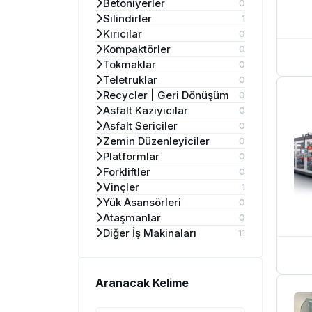
Betoniyerler
0
Silindirler
1
Kırıcılar
0
Kompaktörler
0
Tokmaklar
0
Teletruklar
0
Recycler | Geri Dönüşüm
0
Asfalt Kazıyıcılar
0
Asfalt Sericiler
0
Zemin Düzenleyiciler
0
Platformlar
0
Forkliftler
0
Vinçler
1
Yük Asansörleri
0
Ataşmanlar
0
Diğer İş Makinaları
11
Aranacak Kelime