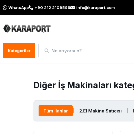
WhatsApp
+90 212 2109598
info@karaport.com
Ne arıyorsun?
Kategoriler
Diğer İş Makinaları kat
Tüm İlanlar
|
2.El Makina Satıcısı
|