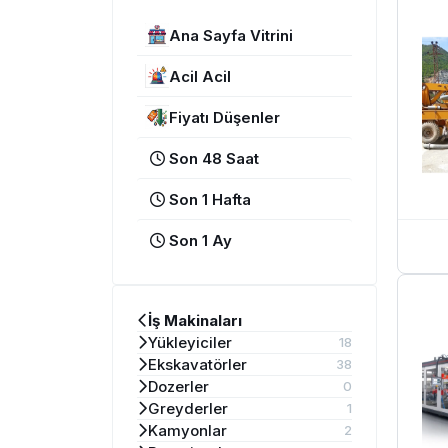
Ana Sayfa Vitrini
Acil Acil
Fiyatı Düşenler
Son 48 Saat
Son 1 Hafta
Son 1 Ay
İş Makinaları
Yükleyiciler
18
Ekskavatörler
38
Dozerler
0
Greyderler
1
Kamyonlar
2