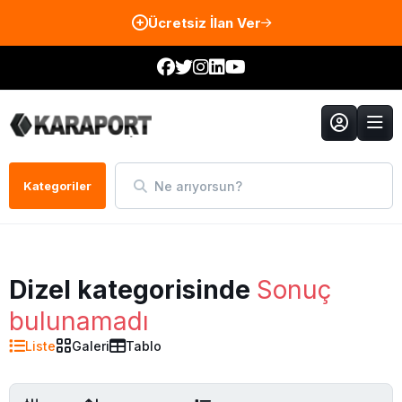
Ücretsiz İlan Ver
Ne arıyorsun?
Kategoriler
Dizel kategorisinde
Sonuç
bulunamadı
Liste
Galeri
Tablo