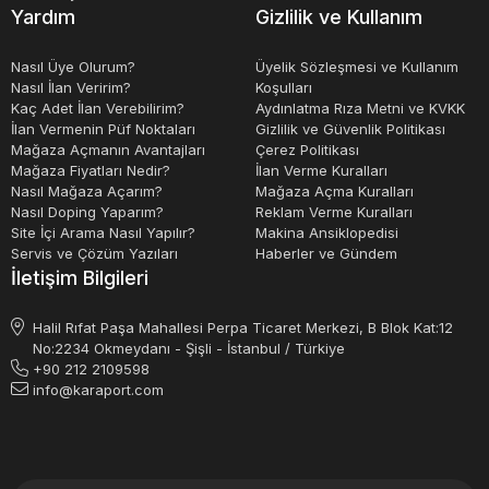
Yardım
Gizlilik ve Kullanım
Sonuç olarak, dizel jeneratörler, elektrik kesintilerinde
veya açık hava etkinliklerinde kullanmak için idealdir.
Nasıl Üye Olurum?
Üyelik Sözleşmesi ve Kullanım
Nasıl İlan Veririm?
Koşulları
Ayrıca, inşaat sektöründe veya endüstriyel tesislerde de
Kaç Adet İlan Verebilirim?
Aydınlatma Rıza Metni ve KVKK
yaygın olarak kullanılmaktadırlar. Dizel jeneratörler,
İlan Vermenin Püf Noktaları
Gizlilik ve Güvenlik Politikası
Mağaza Açmanın Avantajları
Çerez Politikası
yüksek güç çıkışlarına sahip oldukları ve daha uzun
Mağaza Fiyatları Nedir?
İlan Verme Kuralları
ömürlü oldukları için benzinli jeneratörlere göre daha
Nasıl Mağaza Açarım?
Mağaza Açma Kuralları
Nasıl Doping Yaparım?
Reklam Verme Kuralları
ekonomiktirler. Fiyatları, kapasite, güç seviyesi ve
Site İçi Arama Nasıl Yapılır?
Makina Ansiklopedisi
markaya göre değişebilir, ancak genellikle yatırım
Servis ve Çözüm Yazıları
Haberler ve Gündem
İletişim Bilgileri
yapmaya değerdirler.
Halil Rıfat Paşa Mahallesi Perpa Ticaret Merkezi, B Blok Kat:12
No:2234 Okmeydanı - Şişli - İstanbul / Türkiye
+90 212 2109598
info@karaport.com