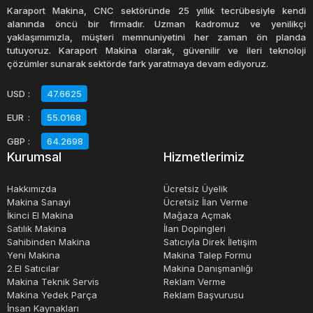
fabrikalar, hastaneler veya büyük işletmeler gibi daha
Karaport Makina, CNC sektöründe 25 yıllık tecrübesiyle kendi
büyük tesislerde kullanılmaktadır. Dizel jeneratörler,
alanında öncü bir firmadır. Uzman kadromuz ve yenilikçi
yaklaşımımızla, müşteri memnuniyetini her zaman ön planda
yüksek güç çıkışlarına sahip oldukları için, enerji
tutuyoruz. Karaport Makina olarak, güvenilir ve ileri teknoloji
yoğunluğu yüksek olan endüstrilerde de kullanılabilirler.
çözümler sunarak sektörde fark yaratmaya devam ediyoruz.
USD
:
47.6625
Dizel jeneratörler, benzinli jeneratörlere göre daha uzun
EUR
:
55.0168
ömürlüdürler. Bunun nedeni, dizel yakıtın daha düşük
sıcaklıkta yanmasıdır, bu da motorun daha az
GBP
:
64.2698
Kurumsal
Hizmetlerimiz
yıpranmasına neden olur. Ayrıca, dizel jeneratörlerin daha
az bakım gerektirdikleri de bir avantajdır.
Hakkımızda
Ücretsiz Üyelik
Makina Sanayi
Ücretsiz İlan Verme
İkinci El Makina
Mağaza Açmak
Dizel jeneratörlerin fiyatları, kapasite, güç seviyesi ve
Satılık Makina
İlan Dopingleri
markaya göre değişebilir. Ancak genellikle benzinli
Sahibinden Makina
Satıcıyla Direk İletişim
jeneratörlere göre daha pahalıdırlar. Bununla birlikte,
Yeni Makina
Makina Talep Formu
2.El Satıcılar
Makina Danışmanlığı
uzun vadede, daha ekonomik oldukları ve daha uzun
Makina Teknik Servis
Reklam Verme
ömürlü oldukları için, yatırım yapmaya değerdir.
Makina Yedek Parça
Reklam Başvurusu
İnsan Kaynakları