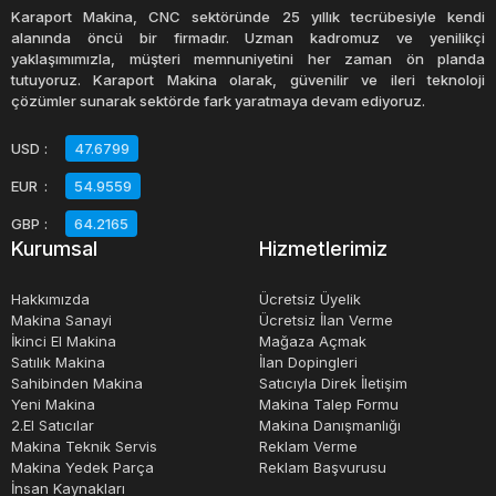
hastaneler, okullar, ofisler ve konutlar gibi çevrelerde
Karaport Makina, CNC sektöründe 25 yıllık tecrübesiyle kendi
tercih edilir.
alanında öncü bir firmadır. Uzman kadromuz ve yenilikçi
yaklaşımımızla, müşteri memnuniyetini her zaman ön planda
tutuyoruz. Karaport Makina olarak, güvenilir ve ileri teknoloji
LPG ve doğalgaz jeneratörleri, yüksek verimlilikleriyle de
çözümler sunarak sektörde fark yaratmaya devam ediyoruz.
öne çıkar. Bu jeneratörler, benzinli ve dizel jeneratörlere
USD
:
47.6799
göre daha az yakıt tüketir ve daha uzun süre çalışır.
EUR
:
54.9559
Ayrıca, bu jeneratörlerin bakım ve onarımı daha kolaydır.
GBP
:
64.2165
Kurumsal
Hizmetlerimiz
LPG ve doğalgaz jeneratörleri, farklı güç kapasitelerinde
ve boyutlarda üretilirler. Bu tür jeneratörler, küçük ev
Hakkımızda
Ücretsiz Üyelik
jeneratörlerinden büyük sanayi jeneratörlerine kadar farklı
Makina Sanayi
Ücretsiz İlan Verme
İkinci El Makina
Mağaza Açmak
kullanım alanları için tasarlanmıştır.
Satılık Makina
İlan Dopingleri
Sahibinden Makina
Satıcıyla Direk İletişim
Ancak, LPG ve doğalgaz jeneratörleri de bazı
Yeni Makina
Makina Talep Formu
2.El Satıcılar
Makina Danışmanlığı
dezavantajlara sahiptir. Örneğin, bu jeneratörler, benzinli
Makina Teknik Servis
Reklam Verme
ve dizel jeneratörlere göre daha az yaygın kullanıldığı
Makina Yedek Parça
Reklam Başvurusu
İnsan Kaynakları