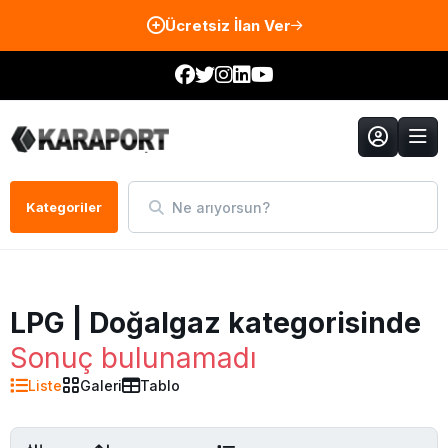
Ücretsiz İlan Ver
Ne arıyorsun?
Kategoriler
LPG | Doğalgaz kategorisinde
Sonuç bulunamadı
Liste
Galeri
Tablo