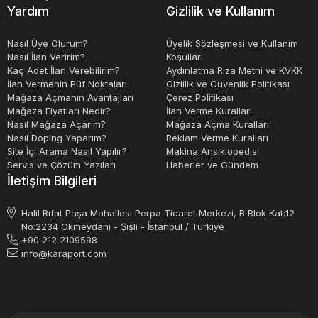
için, servis ve yedek parça bulunması bazen zor olabilir.
Yardım
Gizlilik ve Kullanım
Ayrıca, LPG ve doğalgaz jeneratörlerinin kurulumu daha
zor ve maliyetli olabilir.
Nasıl Üye Olurum?
Üyelik Sözleşmesi ve Kullanım
Nasıl İlan Veririm?
Koşulları
Kaç Adet İlan Verebilirim?
Aydınlatma Rıza Metni ve KVKK
Sonuç olarak, LPG ve doğalgaz jeneratörleri, çevre dostu
İlan Vermenin Püf Noktaları
Gizlilik ve Güvenlik Politikası
Mağaza Açmanın Avantajları
Çerez Politikası
ve ekonomik bir güç üretim seçeneği olarak görülür. Bu
Mağaza Fiyatları Nedir?
İlan Verme Kuralları
jeneratörler, sessiz, verimli ve farklı güç kapasitelerinde
Nasıl Mağaza Açarım?
Mağaza Açma Kuralları
Nasıl Doping Yaparım?
Reklam Verme Kuralları
mevcuttur. Ancak, servis ve yedek parça bulunabilirliği ve
Site İçi Arama Nasıl Yapılır?
Makina Ansiklopedisi
kurulum maliyetleri gibi bazı dezavantajlar da vardır.
Servis ve Çözüm Yazıları
Haberler ve Gündem
İletişim Bilgileri
Halil Rıfat Paşa Mahallesi Perpa Ticaret Merkezi, B Blok Kat:12
No:2234 Okmeydanı - Şişli - İstanbul / Türkiye
+90 212 2109598
info@karaport.com