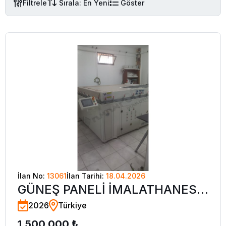
Filtrele
Sırala: En Yeni
Göster
İlan No:
13061
İlan Tarihi:
18.04.2026
GÜNEŞ PANELİ İMALATHANESİ
2026
Türkiye
İÇİN MALZEMELER VE
1.500.000 ₺
EKİPMANLAR