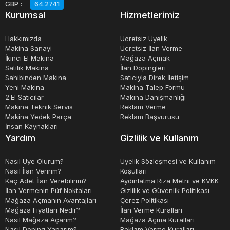
gıda endüstrileri gelir. Bu ürünlerin kalitesi, ürünlerin
GBP
:
64.2741
Kurumsal
Hizmetlerimiz
kalitesini ve üretim verimliliğini artırarak, işletmelere
maliyet tasarrufu sağlar.
Hakkımızda
Ücretsiz Üyelik
Makina Sanayi
Ücretsiz İlan Verme
İkinci El Makina
Mağaza Açmak
Takım aksesuarları ve hırdavat ürünleri, işletmeler için
Satılık Makina
İlan Dopingleri
kritik bir konuma sahiptir. İşletmelerin üretim süreçlerinde
Sahibinden Makina
Satıcıyla Direk İletişim
kullanılan makinelerin bakım ve onarımında kullanılan bu
Yeni Makina
Makina Talep Formu
2.El Satıcılar
Makina Danışmanlığı
ürünlerin kalitesi, işletmelerin verimliliği, güvenliği ve
Makina Teknik Servis
Reklam Verme
karlılığı için büyük önem taşır. Bu nedenle, işletmelerin
Makina Yedek Parça
Reklam Başvurusu
İnsan Kaynakları
kaliteli ve güvenilir takım aksesuarları ve hırdavat ürünleri
Yardım
Gizlilik ve Kullanım
satın almaları, üretim süreçlerinin daha verimli ve etkin
hale getirilmesi açısından kritik bir faktördür.
Nasıl Üye Olurum?
Üyelik Sözleşmesi ve Kullanım
Nasıl İlan Veririm?
Koşulları
Kaç Adet İlan Verebilirim?
Aydınlatma Rıza Metni ve KVKK
İlan Vermenin Püf Noktaları
Gizlilik ve Güvenlik Politikası
Mağaza Açmanın Avantajları
Çerez Politikası
Mağaza Fiyatları Nedir?
İlan Verme Kuralları
Nasıl Mağaza Açarım?
Mağaza Açma Kuralları
Nasıl Doping Yaparım?
Reklam Verme Kuralları