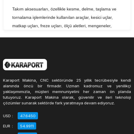
Takım aksesuarları, özellikle kesme, delme, taşlama ve
tornalama işlemlerinde kullanılan araçlar, kesici uçlar,
matkap uçları, freze uçları, ölçü aletleri, mengeneler,
matkaplar, torna aksesuarları gibi birçok çeşitte üretilir. Bu
ürünlerin kalitesi, makinelerin verimliliği ve doğru
ölçülerde üretim yapılmasını sağlar.
Hırdavat ürünleri, makinelerin bakım ve onarımında
kullanılan vidalar, cıvatalar, somunlar, rondelalar, pul,
Karaport Makina, CNC sektöründe 25 yıllık tecrübesiyle kendi
conta gibi birçok çeşitte üretilir. Bu ürünlerin kalitesi,
alanında öncü bir firmadır. Uzman kadromuz ve yenilikçi
yaklaşımımızla, müşteri memnuniyetini her zaman ön planda
makinelerin güvenliği ve verimliliği için oldukça önemlidir.
tutuyoruz. Karaport Makina olarak, güvenilir ve ileri teknoloji
çözümler sunarak sektörde fark yaratmaya devam ediyoruz.
Takım aksesuarları ve hırdavat ürünleri, birçok sektörde
USD
:
47.6450
kullanılır. Bunların başında imalat endüstrisi, makine
EUR
:
54.9911
üretimi, otomotiv, havacılık, inşaat, madencilik, enerji ve