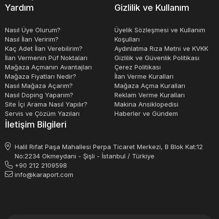
kullanılırlar. İşletmeler, endüstriyel tesisler, hastaneler,
Yardım
Gizlilik ve Kullanım
okullar, alışveriş merkezleri ve diğer birçok yerde
kullanılabilirler. Regülatörler, voltaj dalgalanmalarının
Nasıl Üye Olurum?
Üyelik Sözleşmesi ve Kullanım
Nasıl İlan Veririm?
Koşulları
kontrol altında tutulmasıyla, elektronik cihazların ömrünü
Kaç Adet İlan Verebilirim?
Aydınlatma Rıza Metni ve KVKK
uzatır ve arızaların önüne geçer.
İlan Vermenin Püf Noktaları
Gizlilik ve Güvenlik Politikası
Mağaza Açmanın Avantajları
Çerez Politikası
Mağaza Fiyatları Nedir?
İlan Verme Kuralları
Nasıl Mağaza Açarım?
Mağaza Açma Kuralları
Nasıl Doping Yaparım?
Reklam Verme Kuralları
Site İçi Arama Nasıl Yapılır?
Makina Ansiklopedisi
Servis ve Çözüm Yazıları
Haberler ve Gündem
İletişim Bilgileri
Halil Rıfat Paşa Mahallesi Perpa Ticaret Merkezi, B Blok Kat:12
No:2234 Okmeydanı - Şişli - İstanbul / Türkiye
+90 212 2109598
info@karaport.com