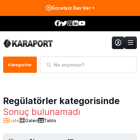
Ücretsiz İlan Ver
Ne arıyorsun?
Kategoriler
Regülatörler kategorisinde
Sonuç bulunamadı
Liste
Galeri
Tablo