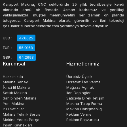
dalgalanmaları düzenleyebilir.
Karaport Makina, CNC sektöründe 25 yıllık tecrübesiyle kendi
alanında öncü bir firmadır. Uzman kadromuz ve yenilikçi
yaklaşımımızla, müşteri memnuniyetini her zaman ön planda
Regülatörler, farklı voltaj aralıklarında kullanılabilir ve
tutuyoruz. Karaport Makina olarak, güvenilir ve ileri teknoloji
farklı kapasitelerde üretilir. İhtiyaca göre, küçük bir ofis
çözümler sunarak sektörde fark yaratmaya devam ediyoruz.
için uygun bir regülatör seçilebileceği gibi, büyük bir
USD
:
47.6625
endüstriyel tesis için daha güçlü bir regülatör seçilebilir.
EUR
:
55.0168
Regülatörler, akım kapasitelerine ve voltaj toleranslarına
göre de sınıflandırılabilir.
GBP
:
64.2698
Kurumsal
Hizmetlerimiz
Regülatörlerin bir diğer önemli özelliği de, otomatik voltaj
Hakkımızda
Ücretsiz Üyelik
regülasyonu yapabilme yeteneğidir. Bu özellik sayesinde
Makina Sanayi
Ücretsiz İlan Verme
İkinci El Makina
Mağaza Açmak
regülatör, dalgalanmalara anında tepki vererek, elektronik
Satılık Makina
İlan Dopingleri
cihazların zarar görmesini önleyebilir.
Sahibinden Makina
Satıcıyla Direk İletişim
Yeni Makina
Makina Talep Formu
2.El Satıcılar
Makina Danışmanlığı
Regülatörler, elektrik akımının düzenlenmesinde önemli
Makina Teknik Servis
Reklam Verme
bir rol oynarlar ve birçok sektörde yaygın olarak
Makina Yedek Parça
Reklam Başvurusu
İnsan Kaynakları