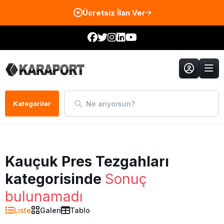
Ücretsiz İlan Ver
Ne arıyorsun?
Kategoriler
Kauçuk Pres Tezgahları
kategorisinde
Sonuç
bulunamadı
Liste
Galeri
Tablo