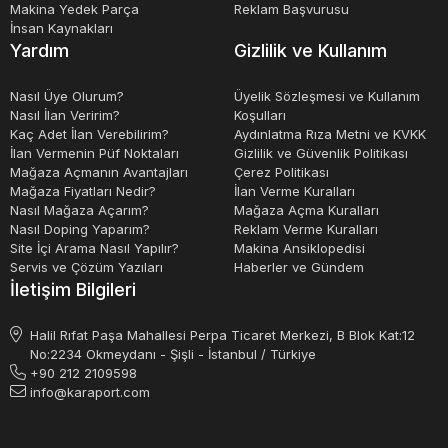
Sonuç olarak, kauçuk pres tezgahları, kauçuğun şekil
Makina Yedek Parça
Reklam Başvurusu
İnsan Kaynakları
verilmesi ve kalıplanması için kritik bir araçtır. Endüstriyel
Yardım
Gizlilik ve Kullanım
tesisler için önemli bir yatırım olabilirler ve yüksek kaliteli
ve dayanıklı kauçuk parçaların üretimi için idealdirler.
Nasıl Üye Olurum?
Üyelik Sözleşmesi ve Kullanım
Nasıl İlan Veririm?
Koşulları
Kaç Adet İlan Verebilirim?
Aydınlatma Rıza Metni ve KVKK
İlan Vermenin Püf Noktaları
Gizlilik ve Güvenlik Politikası
Mağaza Açmanın Avantajları
Çerez Politikası
Mağaza Fiyatları Nedir?
İlan Verme Kuralları
Nasıl Mağaza Açarım?
Mağaza Açma Kuralları
Nasıl Doping Yaparım?
Reklam Verme Kuralları
Site İçi Arama Nasıl Yapılır?
Makina Ansiklopedisi
Servis ve Çözüm Yazıları
Haberler ve Gündem
İletişim Bilgileri
Halil Rıfat Paşa Mahallesi Perpa Ticaret Merkezi, B Blok Kat:12
No:2234 Okmeydanı - Şişli - İstanbul / Türkiye
+90 212 2109598
info@karaport.com