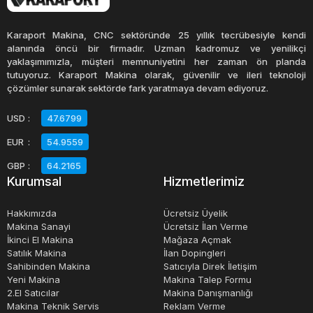
Kauçuk pres tezgahları, birçok endüstride yaygın olarak
kullanılır. Otomotiv, havacılık, tıp, spor ve daha birçok
Karaport Makina, CNC sektöründe 25 yıllık tecrübesiyle kendi
endüstride kullanılan kauçuk parçaların üretimi için
alanında öncü bir firmadır. Uzman kadromuz ve yenilikçi
yaklaşımımızla, müşteri memnuniyetini her zaman ön planda
idealdir. Kauçuk pres tezgahları, yüksek kaliteli kauçuk
tutuyoruz. Karaport Makina olarak, güvenilir ve ileri teknoloji
parçaların üretilmesi için son derece önemlidir ve bu
çözümler sunarak sektörde fark yaratmaya devam ediyoruz.
parçaların dayanıklılığı ve güvenilirliği için kritik bir
USD
:
47.6799
faktördür.
EUR
:
54.9559
Kauçuk pres tezgahları, üretim sürecinde maliyet
GBP
:
64.2165
Kurumsal
Hizmetlerimiz
tasarrufu sağlayabilirler. Kauçuk pres tezgahları, hızlı ve
verimli bir şekilde kauçuğun kalıplanmasına olanak tanır,
Hakkımızda
Ücretsiz Üyelik
bu da üretim sürecini hızlandırır ve maliyetleri düşürür.
Makina Sanayi
Ücretsiz İlan Verme
İkinci El Makina
Mağaza Açmak
Ayrıca, kauçuk pres tezgahları, üretim sürecinde
Satılık Makina
İlan Dopingleri
kauçuğun daha az atılmasına yardımcı olabilir, bu da
Sahibinden Makina
Satıcıyla Direk İletişim
malzeme maliyetlerini düşürür.
Yeni Makina
Makina Talep Formu
2.El Satıcılar
Makina Danışmanlığı
Makina Teknik Servis
Reklam Verme