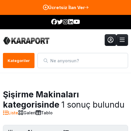
Ücretsiz İlan Ver
Ne arıyorsun?
Kategoriler
Şişirme Makinaları
kategorisinde
1 sonuç bulundu
Liste
Galeri
Tablo