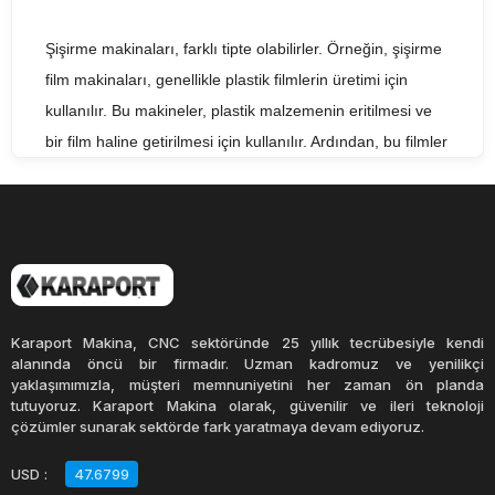
Şişirme makinaları, farklı tipte olabilirler. Örneğin, şişirme
film makinaları, genellikle plastik filmlerin üretimi için
kullanılır. Bu makineler, plastik malzemenin eritilmesi ve
bir film haline getirilmesi için kullanılır. Ardından, bu filmler
şişirilerek çeşitli torbalar, ambalaj malzemeleri ve diğer
ürünler üretilir.
Şişirme şişe makinaları, genellikle
PET şişelerin
üretimi
için kullanılır. Bu makineler, PET malzemenin eritilmesi ve
bir kalıp içine enjekte edilerek şişelerin üretilmesini
Karaport Makina, CNC sektöründe 25 yıllık tecrübesiyle kendi
sağlarlar. Şişirme makinaları, yüksek kaliteli ve dayanıklı
alanında öncü bir firmadır. Uzman kadromuz ve yenilikçi
yaklaşımımızla, müşteri memnuniyetini her zaman ön planda
PET şişelerin üretiminde son derece önemlidir.
tutuyoruz. Karaport Makina olarak, güvenilir ve ileri teknoloji
çözümler sunarak sektörde fark yaratmaya devam ediyoruz.
Şişirme makinaları, yüksek verimlilik ve üretim hızı
USD
:
47.6799
sağlarlar. Bu makineler, yüksek hızda çalışabilir ve birçok