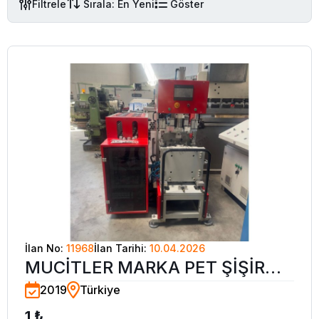
Filtrele
Sırala: En Yeni
Göster
İlan No:
11968
İlan Tarihi:
10.04.2026
MUCİTLER MARKA PET ŞİŞİRME
2019
Türkiye
MAKİNASI
1 ₺