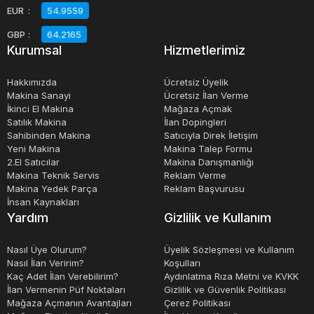
EUR
:
54.9559
ürünü kısa sürede üretebilirler. Bu da üretim sürecinin
hızlandırılmasına ve maliyetlerin düşürülmesine yardımcı
GBP
:
64.2165
Kurumsal
Hizmetlerimiz
olur.
Hakkımızda
Ücretsiz Üyelik
Şişirme makinaları, aynı zamanda ürünlerin kalitesinin
Makina Sanayi
Ücretsiz İlan Verme
İkinci El Makina
Mağaza Açmak
arttırılmasına da yardımcı olurlar. Bu makineler, ürünlerin
Satılık Makina
İlan Dopingleri
homojen bir şekilde şişirilmesini sağlarlar ve ürünlerin
Sahibinden Makina
Satıcıyla Direk İletişim
düzgün bir şekilde şekillenmesini garanti ederler. Şişirme
Yeni Makina
Makina Talep Formu
2.El Satıcılar
Makina Danışmanlığı
makinaları ayrıca, farklı boyutlarda ve şekillerde ürünlerin
Makina Teknik Servis
Reklam Verme
üretimine olanak tanır.
Makina Yedek Parça
Reklam Başvurusu
İnsan Kaynakları
Yardım
Gizlilik ve Kullanım
Sonuç olarak, şiirme makinaları, birçok endüstride
kullanılan özel makinelerdir. Plastik filmler, torbalar,
Nasıl Üye Olurum?
Üyelik Sözleşmesi ve Kullanım
Nasıl İlan Veririm?
Koşulları
şişeler, oyuncaklar, yastıklar, spor malzemeleri, lastikler
Kaç Adet İlan Verebilirim?
Aydınlatma Rıza Metni ve KVKK
ve daha birçok ürünün üretiminde kullanılırlar. Şişirme
İlan Vermenin Püf Noktaları
Gizlilik ve Güvenlik Politikası
Mağaza Açmanın Avantajları
Çerez Politikası
makinaları, yüksek verimlilik, kaliteli üretim ve üretim