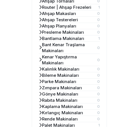
Ahşap Tornaları
0
Router | Ahşap Frezeleri
1
Ahşap Makasları
0
Ahşap Testereleri
0
Ahşap Planyaları
0
Presleme Makinaları
0
Bantlama Makinaları
1
Bant Kenar Traşlama
0
Makinaları
Kenar Yapıştırma
0
Makinaları
Kalınlık Makinaları
0
Bileme Makinaları
0
Parke Makinaları
0
Zımpara Makinaları
0
Gönye Makinaları
0
Rabıta Makinaları
0
Kaplama Makinaları
0
Kırlangıç Makinaları
0
Rende Makinaları
0
Palet Makinaları
1