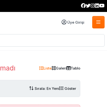
Üye Girişi
amadı
Liste
Galeri
Tablo
Sırala: En Yeni
Göster