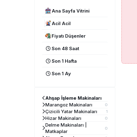
Ana Sayfa Vitrini
Acil Acil
Fiyatı Düşenler
Son 48 Saat
Son 1 Hafta
Son 1 Ay
Ahşap İşleme Makinaları
Marangoz Makinaları
0
Çizicili Yatar Makinaları
1
Hizar Makinaları
0
Delme Makinaları |
0
Matkaplar