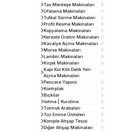
Tas Menteşe Makinaları
0
Ufalama Makinaları
0
Tutkal Sürme Makinaları
0
Profil Kesme Makinaları
0
Kopyalama Makinaları
0
Kereste Üretim Makinaları
0
Kavalye Açma Makinaları
0
Morse Makinaları
0
Lambiri Makinaları
0
Kırpık Makinaları
0
Kapı Kol Kilit Delik Yeri
0
Açma Makinaları
Pencere Yapımı
0
Kontrplak
0
Bıçkılar
0
Isıtma | Kurutma
0
Tomruk Arabaları
0
Toz Emme Üniteleri
0
Komple Ahşap Tesisi
0
Diğer Ahşap Makinaları
0