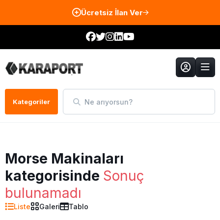
Ücretsiz İlan Ver
Ne arıyorsun?
Kategoriler
Morse Makinaları
kategorisinde
Sonuç
bulunamadı
Liste
Galeri
Tablo