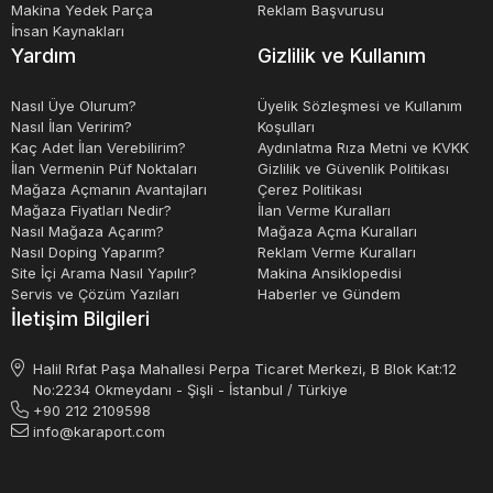
Makina Yedek Parça
Reklam Başvurusu
İnsan Kaynakları
Yardım
Gizlilik ve Kullanım
Nasıl Üye Olurum?
Üyelik Sözleşmesi ve Kullanım
Nasıl İlan Veririm?
Koşulları
Kaç Adet İlan Verebilirim?
Aydınlatma Rıza Metni ve KVKK
İlan Vermenin Püf Noktaları
Gizlilik ve Güvenlik Politikası
Mağaza Açmanın Avantajları
Çerez Politikası
Mağaza Fiyatları Nedir?
İlan Verme Kuralları
Nasıl Mağaza Açarım?
Mağaza Açma Kuralları
Nasıl Doping Yaparım?
Reklam Verme Kuralları
Site İçi Arama Nasıl Yapılır?
Makina Ansiklopedisi
Servis ve Çözüm Yazıları
Haberler ve Gündem
İletişim Bilgileri
Halil Rıfat Paşa Mahallesi Perpa Ticaret Merkezi, B Blok Kat:12
No:2234 Okmeydanı - Şişli - İstanbul / Türkiye
+90 212 2109598
info@karaport.com