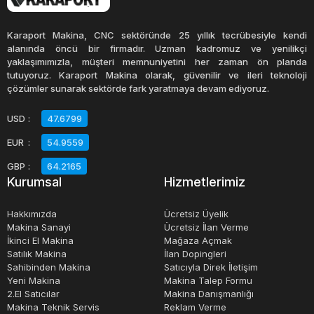
arasında otomotiv, havacılık, savunma, enerji, yapı ve
daha birçok sektör yer alır. Bu makineler, üretim
Karaport Makina, CNC sektöründe 25 yıllık tecrübesiyle kendi
süreçlerinde verimliliği arttırır ve işlem süresini önemli
alanında öncü bir firmadır. Uzman kadromuz ve yenilikçi
yaklaşımımızla, müşteri memnuniyetini her zaman ön planda
ölçüde azaltarak daha hızlı bir üretim sağlar.
tutuyoruz. Karaport Makina olarak, güvenilir ve ileri teknoloji
çözümler sunarak sektörde fark yaratmaya devam ediyoruz.
Morse makineleri, sağlam ve dayanıklı yapıları ile bilinir
USD
:
47.6799
ve uzun yıllar boyunca güvenilir bir şekilde kullanılabilirler.
EUR
:
54.9559
İşletmeler, bu makineleri satın alarak, üretim süreçlerinde
hızlı ve hassas delme işlemleri yapabilir ve rekabetçi bir
GBP
:
64.2165
Kurumsal
Hizmetlerimiz
avantaj elde edebilirler.
Hakkımızda
Ücretsiz Üyelik
Makina Sanayi
Ücretsiz İlan Verme
İkinci El Makina
Mağaza Açmak
Satılık Makina
İlan Dopingleri
Sahibinden Makina
Satıcıyla Direk İletişim
Yeni Makina
Makina Talep Formu
2.El Satıcılar
Makina Danışmanlığı
Makina Teknik Servis
Reklam Verme