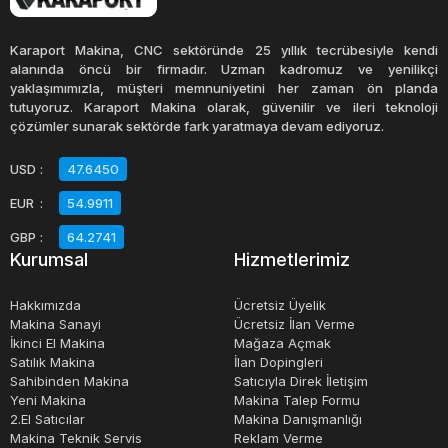
kalay malzeme, korozyona karşı dayanıklı ve kolay
şekillendirilebilir bir seçenek olarak kullanılabilir.
Karaport Makina, CNC sektöründe 25 yıllık tecrübesiyle kendi
alanında öncü bir firmadır. Uzman kadromuz ve yenilikçi
yaklaşımımızla, müşteri memnuniyetini her zaman ön planda
Metal ambalaj makinaları, farklı işlemleri gerçekleştirirler.
tutuyoruz. Karaport Makina olarak, güvenilir ve ileri teknoloji
Örneğin, kalay kaplama makineleri, metal kutuların kalay
çözümler sunarak sektörde fark yaratmaya devam ediyoruz.
kaplanması için kullanılır. Bu makineler, metal kutuları
USD
:
47.6450
temizleyerek, kalay kaplama işlemi için hazırlarlar.
EUR
:
54.9911
Ardından, kalay kaplama işlemi gerçekleştirilir ve son
olarak kutuların kuruması için bir fırına yerleştirilirler.
GBP
:
64.2741
Kurumsal
Hizmetlerimiz
Metal ambalaj makinaları, birçok avantaj sunarlar. Bu
Hakkımızda
Ücretsiz Üyelik
makineler, ürünlerin korunmasını sağlayarak raf ömrünü
Makina Sanayi
Ücretsiz İlan Verme
İkinci El Makina
Mağaza Açmak
artırırlar. Ayrıca, metal ambalajlar, dayanıklı ve hijyenik
Satılık Makina
İlan Dopingleri
olduğu için gıda, ilaç ve kozmetik gibi ürünlerin
Sahibinden Makina
Satıcıyla Direk İletişim
ambalajlanması için idealdir. Metal ambalaj makinaları,
Yeni Makina
Makina Talep Formu
2.El Satıcılar
Makina Danışmanlığı
maliyetleri azaltarak ve işgücü maliyetlerini düşürerek
Makina Teknik Servis
Reklam Verme