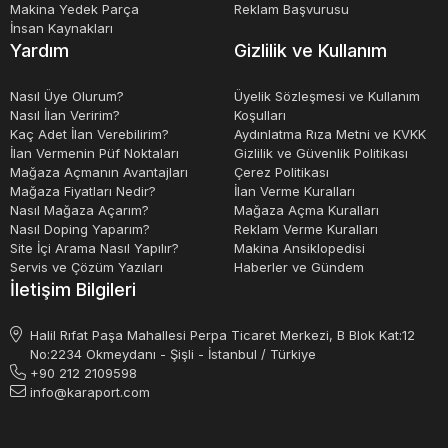
üretim maliyetlerini azaltırlar. Ayrıca, ürünlerin
Makina Yedek Parça
Reklam Başvurusu
İnsan Kaynakları
depolanması ve taşınması sırasında hasar riskini
Yardım
Gizlilik ve Kullanım
azaltarak ürün güvenliğini artırırlar.
Nasıl Üye Olurum?
Üyelik Sözleşmesi ve Kullanım
Nasıl İlan Veririm?
Koşulları
Sonuç olarak, metal ambalaj makinaları, farklı tiplerde
Kaç Adet İlan Verebilirim?
Aydınlatma Rıza Metni ve KVKK
metal malzemeleri kullanarak dayanıklı ve hijyenik
İlan Vermenin Püf Noktaları
Gizlilik ve Güvenlik Politikası
Mağaza Açmanın Avantajları
Çerez Politikası
ambalajlama çözümleri sunan makinelerdir. Bu makineler,
Mağaza Fiyatları Nedir?
İlan Verme Kuralları
farklı işlemler kullanarak metal malzemeleri şekillendirirler
Nasıl Mağaza Açarım?
Mağaza Açma Kuralları
Nasıl Doping Yaparım?
Reklam Verme Kuralları
ve birçok avantaj sunarlar.
Site İçi Arama Nasıl Yapılır?
Makina Ansiklopedisi
Servis ve Çözüm Yazıları
Haberler ve Gündem
İletişim Bilgileri
Halil Rıfat Paşa Mahallesi Perpa Ticaret Merkezi, B Blok Kat:12
No:2234 Okmeydanı - Şişli - İstanbul / Türkiye
+90 212 2109598
info@karaport.com