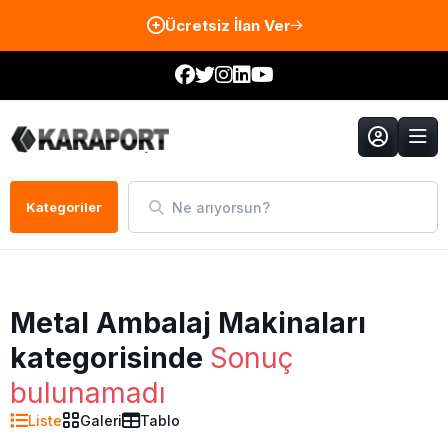
Ücretsiz İlan Ver
Ne arıyorsun?
Kategoriler
Metal Ambalaj Makinaları
kategorisinde
Sonuç
bulunamadı
Liste
Galeri
Tablo