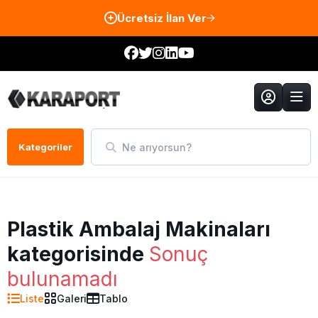
Ücretsiz İlan Ver
Ne arıyorsun?
Kategoriler
Plastik Ambalaj Makinaları
kategorisinde
Sonuç
bulunamadı
Liste
Galeri
Tablo