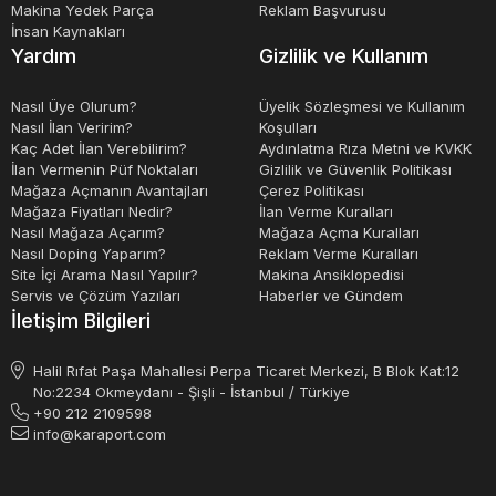
Makina Yedek Parça
Reklam Başvurusu
İnsan Kaynakları
Sonuç olarak, plastik ambalaj makinaları, farklı tiplerde
Yardım
Gizlilik ve Kullanım
ambalajların üretilmesini sağlayan makinelerdir. Bu
makineler, farklı işlemler kullanarak plastik malzemeleri
Nasıl Üye Olurum?
Üyelik Sözleşmesi ve Kullanım
Nasıl İlan Veririm?
Koşulları
şekillendirirler ve birçok avantaj sunarlar. Plastik ambalaj
Kaç Adet İlan Verebilirim?
Aydınlatma Rıza Metni ve KVKK
makinaları, üretim verimliliğini artırır, maliyetleri azaltır ve
İlan Vermenin Püf Noktaları
Gizlilik ve Güvenlik Politikası
Mağaza Açmanın Avantajları
Çerez Politikası
ürün kalitesini artırarak sektörlerin ihtiyaçlarını karşılamak
Mağaza Fiyatları Nedir?
İlan Verme Kuralları
için önemli bir araçtır.
Nasıl Mağaza Açarım?
Mağaza Açma Kuralları
Nasıl Doping Yaparım?
Reklam Verme Kuralları
Site İçi Arama Nasıl Yapılır?
Makina Ansiklopedisi
Servis ve Çözüm Yazıları
Haberler ve Gündem
İletişim Bilgileri
Halil Rıfat Paşa Mahallesi Perpa Ticaret Merkezi, B Blok Kat:12
No:2234 Okmeydanı - Şişli - İstanbul / Türkiye
+90 212 2109598
info@karaport.com