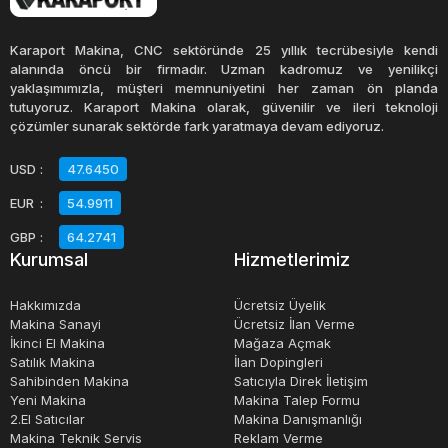
Örneğin, termoform makineleri, termoplastik
malzemelerin ısıtılması ve şekillendirilmesi için kullanılır.
Karaport Makina, CNC sektöründe 25 yıllık tecrübesiyle kendi
Bu makineler, plastik malzemeyi ısıtarak, bir kalıba
alanında öncü bir firmadır. Uzman kadromuz ve yenilikçi
yaklaşımımızla, müşteri memnuniyetini her zaman ön planda
basarak ve son olarak soğutarak şekillendirirler. Plastik
tutuyoruz. Karaport Makina olarak, güvenilir ve ileri teknoloji
şişe üretim makineleri, plastik hamurunun enjeksiyon
çözümler sunarak sektörde fark yaratmaya devam ediyoruz.
yöntemiyle bir kalıba enjekte edilmesi ve soğutulması
USD
:
47.6450
yoluyla şişelerin üretilmesini sağlar.
EUR
:
54.9911
Plastik ambalaj makinaları, birçok avantaj sunarlar. Bu
GBP
:
64.2741
Kurumsal
Hizmetlerimiz
makineler, ambalajlama sürecini hızlandırarak üretim
verimliliğini artırır. Ayrıca, ürünlerin hijyenik bir şekilde
Hakkımızda
Ücretsiz Üyelik
ambalajlanmasını sağlayarak ürün kalitesini artırırlar.
Makina Sanayi
Ücretsiz İlan Verme
İkinci El Makina
Mağaza Açmak
Plastik ambalaj makinaları, maliyetleri azaltarak ve işgücü
Satılık Makina
İlan Dopingleri
maliyetlerini düşürerek üretim maliyetlerini azaltırlar.
Sahibinden Makina
Satıcıyla Direk İletişim
Ayrıca, ürünlerin güvenli bir şekilde depolanmasını
Yeni Makina
Makina Talep Formu
2.El Satıcılar
Makina Danışmanlığı
sağlayarak hasar riskini azaltırlar.
Makina Teknik Servis
Reklam Verme