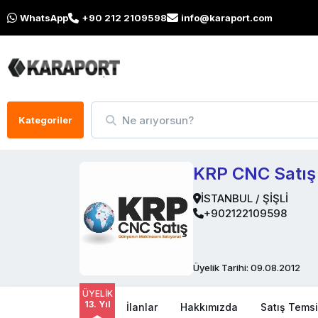
WhatsApp
+90 212 2109598
info@karaport.com
Ne arıyorsun?
Kategoriler
KRP CNC Satış
İSTANBUL / ŞİŞLİ
+902122109598
Üyelik Tarihi: 09.08.2012
ÜYELİK
13. Yıl
İlanlar
Hakkımızda
Satış Temsil