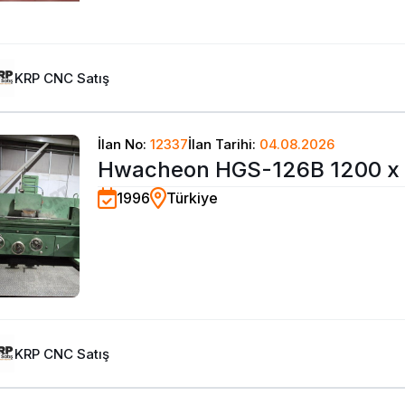
KRP CNC Satış
İlan No:
12337
İlan Tarihi:
04.08.2026
Hwacheon HGS-126B 1200 x
1996
Türkiye
Üniversal Yüzey Taşlama Tez
KRP CNC Satış