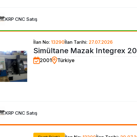
KRP CNC Satış
İlan No:
13290
İlan Tarihi:
27.07.2026
Simültane Mazak Integrex 20
2001
Türkiye
Eksenli CNC Torna Tezgahı-
KRP CNC Satış