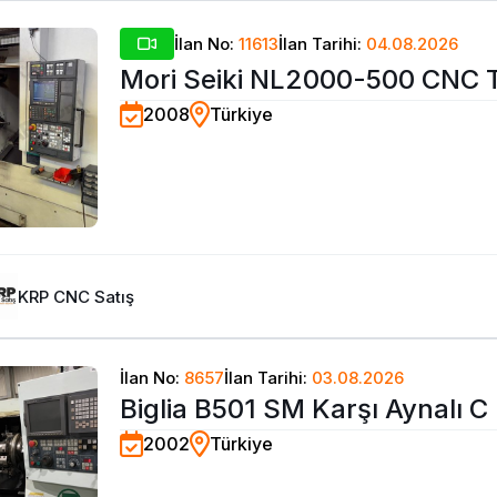
İlan No:
11613
İlan Tarihi:
04.08.2026
Mori Seiki NL2000-500 CNC 
2008
Türkiye
Tezgahı-2008
KRP CNC Satış
İlan No:
8657
İlan Tarihi:
03.08.2026
Biglia B501 SM Karşı Aynalı C
2002
Türkiye
Torna ve Çubuk Sürücü