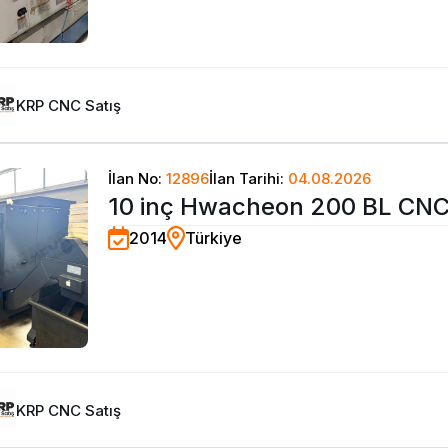
KRP CNC Satış
İlan No:
12896
İlan Tarihi:
04.08.2026
10 inç Hwacheon 200 BL CNC
2014
Türkiye
Tezgahı-2014
KRP CNC Satış