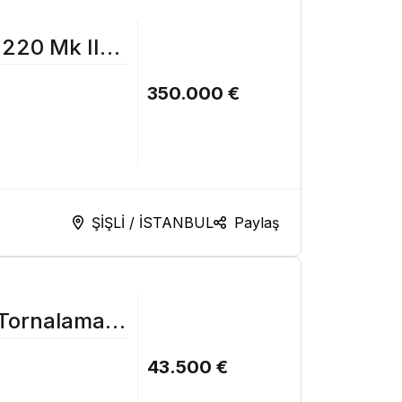
 220 Mk II
350.000 €
ŞİŞLİ / İSTANBUL
Paylaş
Tornalama
43.500 €