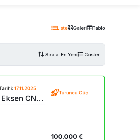
Liste
Galeri
Tablo
Sırala: En Yeni
Göster
Tarihi:
17.11.2025
Turuncu Güç
5 Eksen CNC
100.000 €