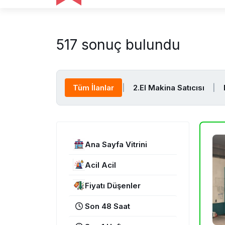
517 sonuç bulundu
Tüm İlanlar
|
2.El Makina Satıcısı
|
Ana Sayfa Vitrini
Acil Acil
Fiyatı Düşenler
Son 48 Saat