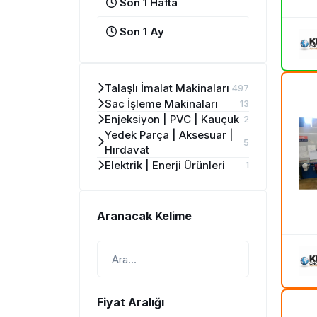
Son 1 Hafta
Son 1 Ay
Talaşlı İmalat Makinaları
497
Sac İşleme Makinaları
13
Enjeksiyon | PVC | Kauçuk
2
Yedek Parça | Aksesuar |
5
Hırdavat
Elektrik | Enerji Ürünleri
1
Aranacak Kelime
Fiyat Aralığı