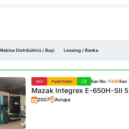
Makina Distribütörü / Bayi
Leasing / Banka
İlan No:
11480
İlan 
Acil
Fiyatı Düştü
Mazak Integrex E-650H-SII 
2007
Avrupa
Tornalama Merkezi -2007