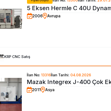
İlan No:
13300
İlan Tarihi:
29.07.
Fiyatı Düştü
5 Eksen Hermle C 40U Dyna
2006
Avrupa
İşleme Merkezi-2006
KRP CNC Satış
İlan No:
13316
İlan Tarihi:
04.08.2026
Mazak Integrex J-400 Çok E
2011
Asya
Tornalama Merkezi-2011