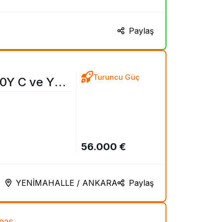
Paylaş
Turuncu Güç
0Y C ve Y
2001
56.000 €
YENİMAHALLE / ANKARA
Paylaş