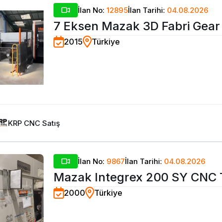
İlan No:
12895
İlan Tarihi:
04.08.2026
7 Eksen Mazak 3D Fabri Gear
2015
Türkiye
CNC Lazer Kesim Makinesi
KRP CNC Satış
İlan No:
9867
İlan Tarihi:
04.08.2026
Mazak Integrex 200 SY CNC 
2000
Türkiye
Merkezi-2000