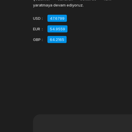
yaratmaya devam ediyoruz.
USD
:
47.6799
EUR
:
54.9559
GBP
:
64.2165