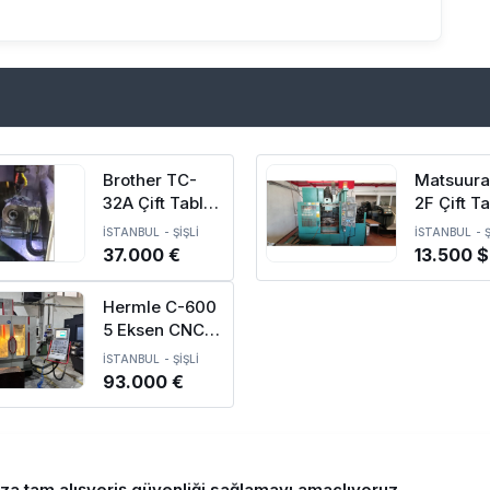
Brother TC-
Matsuura
32A Çift Tabla
2F Çift T
Çift Divüzör
CNC Dik 
İSTANBUL
-
ŞİŞLİ
İSTANBUL
-
Ş
CNC İşleme
Merkezi-
37.000 €
13.500 $
Merkezi
Hermle C-600
5 Eksen CNC
işleme
İSTANBUL
-
ŞİŞLİ
Merkezi-2004
93.000 €
ıza tam alışveriş güvenliği sağlamayı amaçlıyoruz.