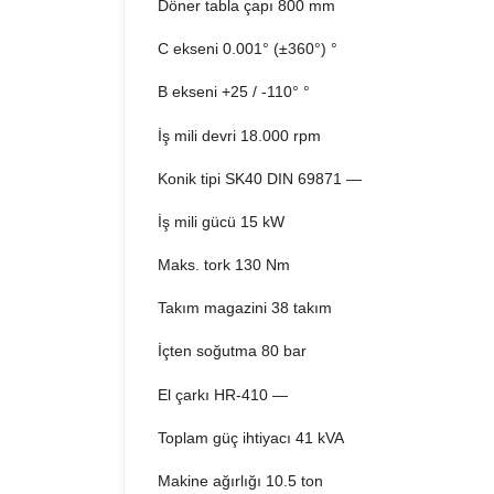
Döner tabla çapı 800 mm
C ekseni 0.001° (±360°) °
B ekseni +25 / -110° °
İş mili devri 18.000 rpm
Konik tipi SK40 DIN 69871 —
İş mili gücü 15 kW
Maks. tork 130 Nm
Takım magazini 38 takım
İçten soğutma 80 bar
El çarkı HR-410 —
Toplam güç ihtiyacı 41 kVA
Makine ağırlığı 10.5 ton