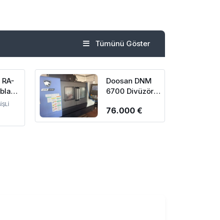
Tümünü Göster
 RA-
Doosan DNM
abla
6700 Divüzörlü
İşleme
CNC Dik İşleme
İŞLİ
76.000 €
1998
Merkezi-2024