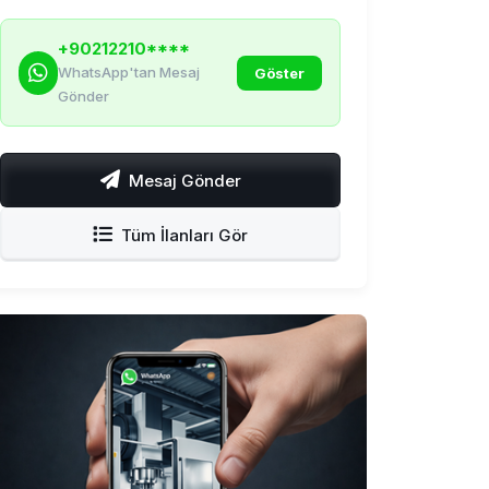
+90212210****
WhatsApp'tan Mesaj
Göster
Gönder
Mesaj Gönder
Tüm İlanları Gör