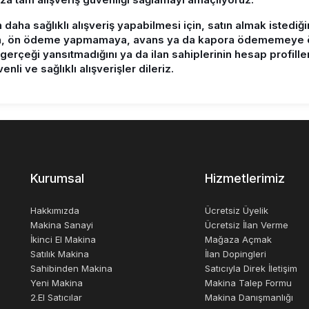
n daha sağlıklı alışveriş yapabilmesi için, satın almak istedi
, ön ödeme yapmamaya, avans ya da kapora ödememeye özen
in gerçeği yansıtmadığını ya da ilan sahiplerinin hesap profille
nli ve sağlıklı alışverişler dileriz.
Kurumsal
Hizmetlerimiz
Hakkımızda
Ücretsiz Üyelik
Makina Sanayi
Ücretsiz İlan Verme
İkinci El Makina
Mağaza Açmak
Satılık Makina
İlan Dopingleri
Sahibinden Makina
Satıcıyla Direk İletişim
Yeni Makina
Makina Talep Formu
2.El Satıcılar
Makina Danışmanlığı