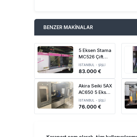
BENZER MAKİNALAR
5 Eksen Stama
MC526 Çift
Tabla Spindle
İSTANBUL
-
ŞİŞLİ
Divüzör CNC
83.000 €
İşleme R-2440
Akira Seiki 5AX
AC650 5 Eksen
CNC Dik İşleme
İSTANBUL
-
ŞİŞLİ
Merkezi - 2015
76.000 €
Karaport.com olarak, tüm kullanıcılarım