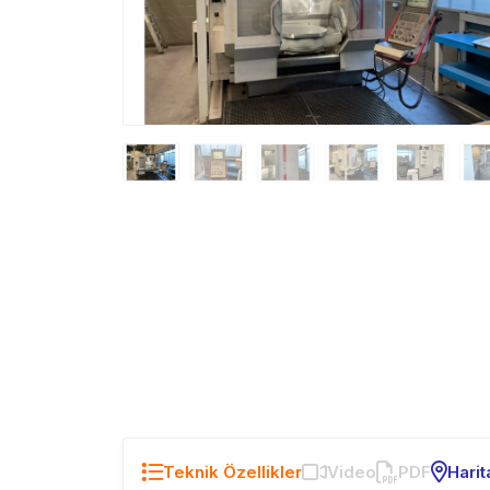
Teknik Özellikler
Video
PDF
Harit