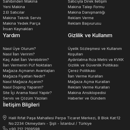
Sahibinden Makina
Satıcıyla Direk İletişim
Yeni Makina
Makina Talep Formu
2.El Satıcılar
Makina Danışmanlığı
Makina Teknik Servis
Reklam Verme
Makina Yedek Parça
Reklam Başvurusu
İnsan Kaynakları
Yardım
Gizlilik ve Kullanım
Nasıl Üye Olurum?
Üyelik Sözleşmesi ve Kullanım
Nasıl İlan Veririm?
Koşulları
Kaç Adet İlan Verebilirim?
Aydınlatma Rıza Metni ve KVKK
İlan Vermenin Püf Noktaları
Gizlilik ve Güvenlik Politikası
Mağaza Açmanın Avantajları
Çerez Politikası
Mağaza Fiyatları Nedir?
İlan Verme Kuralları
Nasıl Mağaza Açarım?
Mağaza Açma Kuralları
Nasıl Doping Yaparım?
Reklam Verme Kuralları
Site İçi Arama Nasıl Yapılır?
Makina Ansiklopedisi
Servis ve Çözüm Yazıları
Haberler ve Gündem
İletişim Bilgileri
Halil Rıfat Paşa Mahallesi Perpa Ticaret Merkezi, B Blok Kat:12
No:2234 Okmeydanı - Şişli - İstanbul / Türkiye
+90 212 2109598