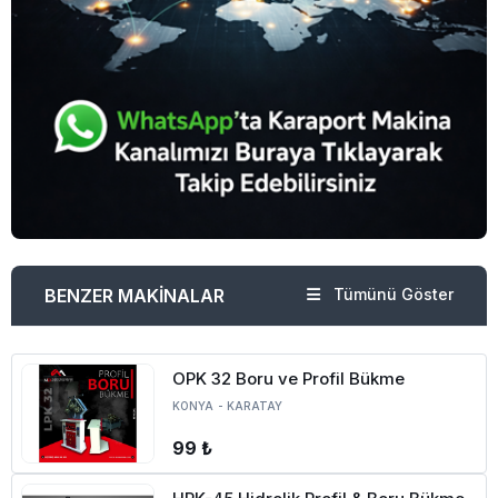
BENZER MAKİNALAR
Tümünü Göster
OPK 32 Boru ve Profil Bükme
KONYA
-
KARATAY
99 ₺