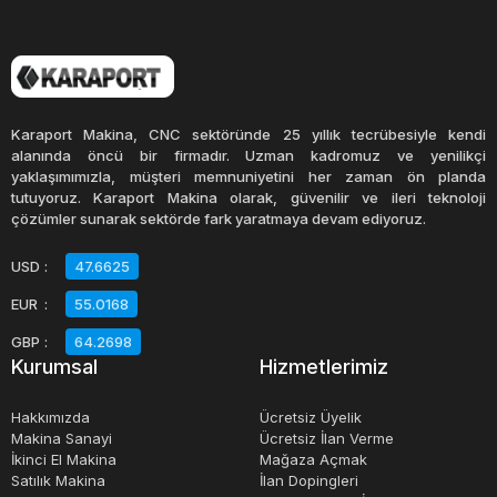
Karaport Makina, CNC sektöründe 25 yıllık tecrübesiyle kendi
alanında öncü bir firmadır. Uzman kadromuz ve yenilikçi
yaklaşımımızla, müşteri memnuniyetini her zaman ön planda
tutuyoruz. Karaport Makina olarak, güvenilir ve ileri teknoloji
çözümler sunarak sektörde fark yaratmaya devam ediyoruz.
USD
:
47.6625
EUR
:
55.0168
GBP
:
64.2698
Kurumsal
Hizmetlerimiz
Hakkımızda
Ücretsiz Üyelik
Makina Sanayi
Ücretsiz İlan Verme
İkinci El Makina
Mağaza Açmak
Satılık Makina
İlan Dopingleri