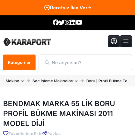
Ücretsiz İlan Ver
Ne arıyorsun?
Kategoriler
Makina
Sac İşleme Makinaları
Boru | Profil Bükme Tezgahları
BENDMAK MARKA 55 LİK BORU
PROFİL BÜKME MAKİNASI 2011
MODEL DİJİ
Favorilerime Ekle
Paylaş