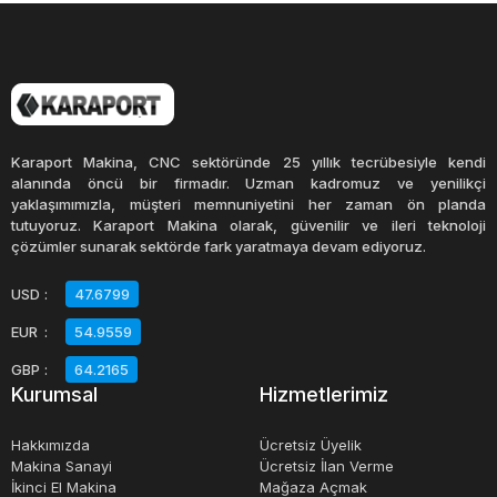
Karaport Makina, CNC sektöründe 25 yıllık tecrübesiyle kendi
alanında öncü bir firmadır. Uzman kadromuz ve yenilikçi
yaklaşımımızla, müşteri memnuniyetini her zaman ön planda
tutuyoruz. Karaport Makina olarak, güvenilir ve ileri teknoloji
çözümler sunarak sektörde fark yaratmaya devam ediyoruz.
USD
:
47.6799
EUR
:
54.9559
GBP
:
64.2165
Kurumsal
Hizmetlerimiz
Hakkımızda
Ücretsiz Üyelik
Makina Sanayi
Ücretsiz İlan Verme
İkinci El Makina
Mağaza Açmak