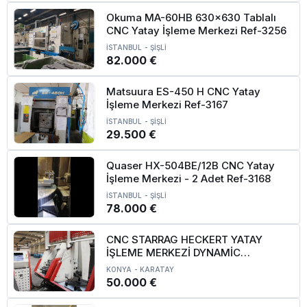
Okuma MA-60HB 630x630 Tablalı
CNC Yatay İşleme Merkezi Ref-3256
İSTANBUL
-
ŞİŞLİ
82.000 €
Matsuura ES-450 H CNC Yatay
İşleme Merkezi Ref-3167
İSTANBUL
-
ŞİŞLİ
29.500 €
Quaser HX-504BE/12B CNC Yatay
İşleme Merkezi - 2 Adet Ref-3168
İSTANBUL
-
ŞİŞLİ
78.000 €
CNC STARRAG HECKERT YATAY
İŞLEME MERKEZİ DYNAMİC
CWK500D-SİEMENS
KONYA
-
KARATAY
50.000 €