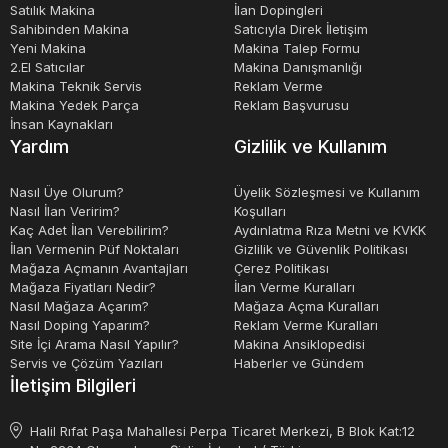
Satılık Makina
İlan Dopingleri
Sahibinden Makina
Satıcıyla Direk İletişim
Yeni Makina
Makina Talep Formu
2.El Satıcılar
Makina Danışmanlığı
Makina Teknik Servis
Reklam Verme
Makina Yedek Parça
Reklam Başvurusu
İnsan Kaynakları
Yardım
Gizlilik ve Kullanım
Nasıl Üye Olurum?
Üyelik Sözleşmesi ve Kullanım
Nasıl İlan Veririm?
Koşulları
Kaç Adet İlan Verebilirim?
Aydınlatma Rıza Metni ve KVKK
İlan Vermenin Püf Noktaları
Gizlilik ve Güvenlik Politikası
Mağaza Açmanın Avantajları
Çerez Politikası
Mağaza Fiyatları Nedir?
İlan Verme Kuralları
Nasıl Mağaza Açarım?
Mağaza Açma Kuralları
Nasıl Doping Yaparım?
Reklam Verme Kuralları
Site İçi Arama Nasıl Yapılır?
Makina Ansiklopedisi
Servis ve Çözüm Yazıları
Haberler ve Gündem
İletişim Bilgileri
Halil Rıfat Paşa Mahallesi Perpa Ticaret Merkezi, B Blok Kat:12