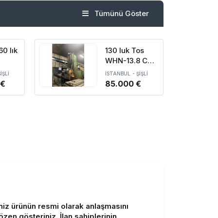
Tümünü Göster
60 lık
130 luk Tos
WHN-13.8 CNC
nn
Borverk
İŞLİ
İSTANBUL
-
ŞİŞLİ
t CNC
Tezgahı (2013
 €
85.000 €
Revüzyon)
ğiniz ürünün resmi olarak anlaşmasını
 gösteriniz. İlan sahiplerinin