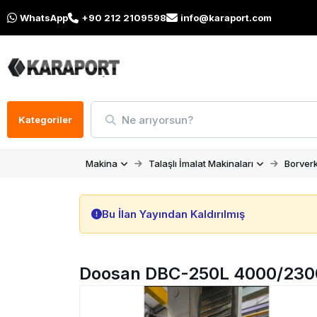
WhatsApp
+90 212 2109598
info@karaport.com
Ne arıyorsun?
Kategoriler
Makina
Talaşlı İmalat Makinaları
Borverk
Bu İlan Yayından Kaldırılmış
Doosan DBC-250L 4000/230