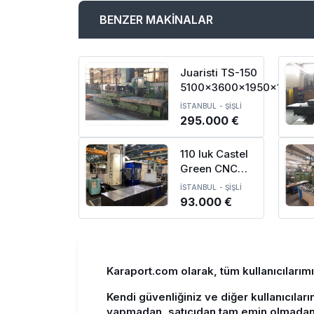
BENZER MAKİNALAR
Juaristi TS-150
5100x3600x1950x1000
CNC Borverk Tezgahı
İSTANBUL
-
ŞİŞLİ
295.000 €
110 luk Castel
Green CNC
Borverk
İSTANBUL
-
ŞİŞLİ
Tezgahı-1997
93.000 €
Karaport.com olarak, tüm kullanıcılarım
Kendi güvenliğiniz ve diğer kullanıcıları
yapmadan, satıcıdan tam emin olmadan