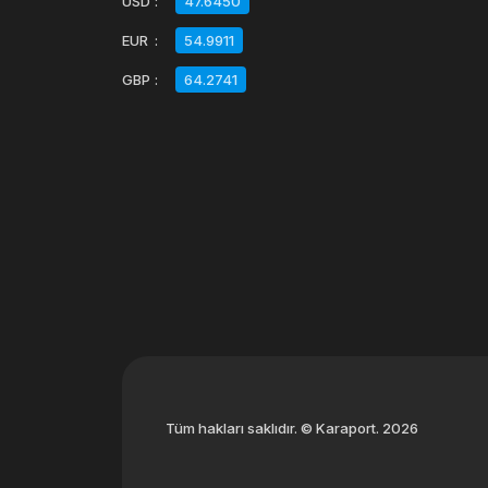
USD
:
47.6450
EUR
:
54.9911
GBP
:
64.2741
Tüm hakları saklıdır. © Karaport. 2026