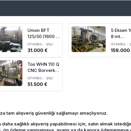
Union BFT
5 Eksen 1
125/50 (1600 x
8 mt
1600 x 2250)
Scharma
İSTANBUL
-
ŞİŞLİ
İSTANBUL
-
Ş
Borverk
Heavycu
31.000 €
159.000
Tezgahı
Borverk
Tezgahı
Tos WHN 110 Q
CNC Borverk
Tezgahı-1996
İSTANBUL
-
ŞİŞLİ
51.500 €
ıza tam alışveriş güvenliği sağlamayı amaçlıyoruz.
n daha sağlıklı alışveriş yapabilmesi için, satın almak istedi
, ön ödeme yapmamaya, avans ya da kapora ödememeye özen