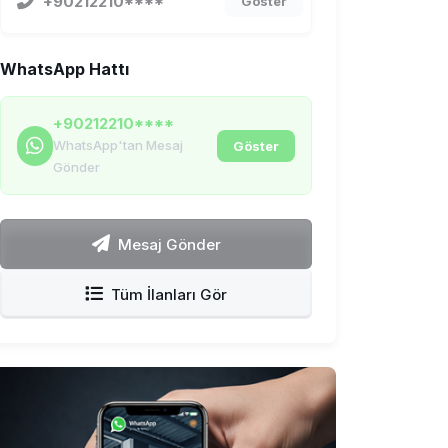
+90212210****
Göster
WhatsApp Hattı
+90212210****
WhatsApp'tan Mesaj
Göster
Gönder
Mesaj Gönder
Tüm İlanları Gör