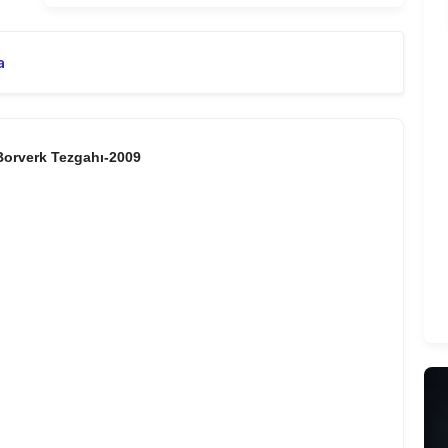
a
orverk Tezgahı-2009