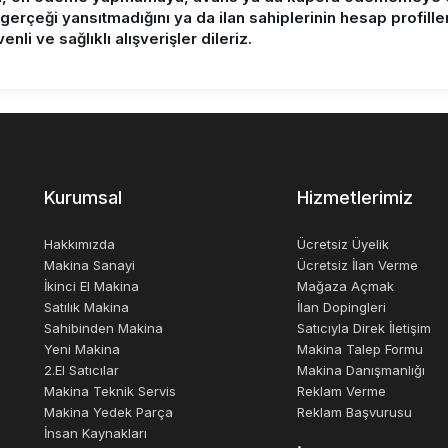
in gerçeği yansıtmadığını ya da ilan sahiplerinin hesap profille
nli ve sağlıklı alışverişler dileriz.
Kurumsal
Hizmetlerimiz
Hakkımızda
Ücretsiz Üyelik
Makina Sanayi
Ücretsiz İlan Verme
İkinci El Makina
Mağaza Açmak
Satılık Makina
İlan Dopingleri
Sahibinden Makina
Satıcıyla Direk İletişim
Yeni Makina
Makina Talep Formu
2.El Satıcılar
Makina Danışmanlığı
Makina Teknik Servis
Reklam Verme
Makina Yedek Parça
Reklam Başvurusu
İnsan Kaynakları