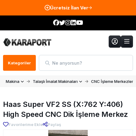
Ücretsiz İlan Ver
Ne arıyorsun?
Kategoriler
Makina
Talaşlı İmalat Makinaları
CNC İşleme Merkezleri
Haas Super VF2 SS (X:762 Y:406)
High Speed CNC Dik İşleme Merkez
Favorilerime Ekle
Paylaş