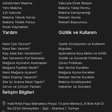
Sahibinden Makina
Satıcıyla Direk İletişim
Yeni Makina
Makina Talep Formu
2.El Satıcılar
Makina Danışmanlığı
Makina Teknik Servis
Reklam Verme
Makina Yedek Parça
Reklam Başvurusu
İnsan Kaynakları
Yardım
Gizlilik ve Kullanım
Nasıl Üye Olurum?
Üyelik Sözleşmesi ve Kullanım
Nasıl İlan Veririm?
Koşulları
Kaç Adet İlan Verebilirim?
Aydınlatma Rıza Metni ve KVKK
İlan Vermenin Püf Noktaları
Gizlilik ve Güvenlik Politikası
Mağaza Açmanın Avantajları
Çerez Politikası
Mağaza Fiyatları Nedir?
İlan Verme Kuralları
Nasıl Mağaza Açarım?
Mağaza Açma Kuralları
Nasıl Doping Yaparım?
Reklam Verme Kuralları
Site İçi Arama Nasıl Yapılır?
Makina Ansiklopedisi
Servis ve Çözüm Yazıları
Haberler ve Gündem
İletişim Bilgileri
Halil Rıfat Paşa Mahallesi Perpa Ticaret Merkezi, B Blok Kat:12
No:2234 Okmeydanı - Şişli - İstanbul / Türkiye