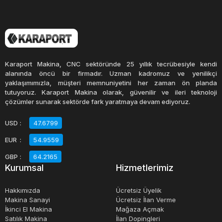
Karaport Makina, CNC sektöründe 25 yıllık tecrübesiyle kendi
alanında öncü bir firmadır. Uzman kadromuz ve yenilikçi
yaklaşımımızla, müşteri memnuniyetini her zaman ön planda
tutuyoruz. Karaport Makina olarak, güvenilir ve ileri teknoloji
çözümler sunarak sektörde fark yaratmaya devam ediyoruz.
USD
:
47.6799
EUR
:
54.9559
GBP
:
64.2165
Kurumsal
Hizmetlerimiz
Hakkımızda
Ücretsiz Üyelik
Makina Sanayi
Ücretsiz İlan Verme
İkinci El Makina
Mağaza Açmak
Satılık Makina
İlan Dopingleri