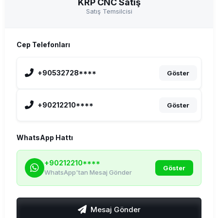
KRP CNC Satış
Satış Temsilcisi
Cep Telefonları
+90532728****
Göster
+90212210****
Göster
WhatsApp Hattı
+90212210****
Göster
WhatsApp'tan Mesaj Gönder
Mesaj Gönder